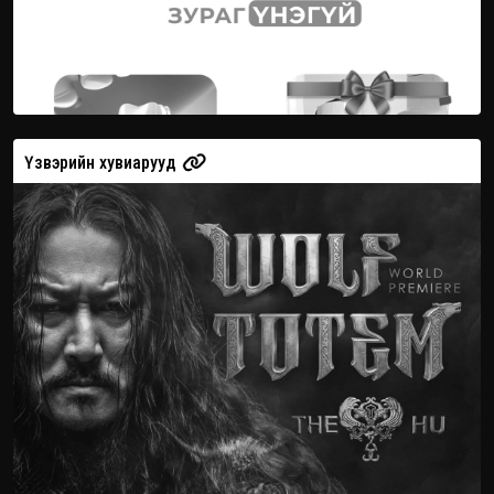
Үзвэрийн хувиарууд