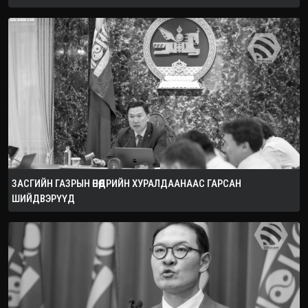
ЗАСГИЙН ГАЗРЫН ӨНӨӨДРИЙН ХУРАЛДААНААС ГАРСАН
ШИЙДВЭРҮҮД