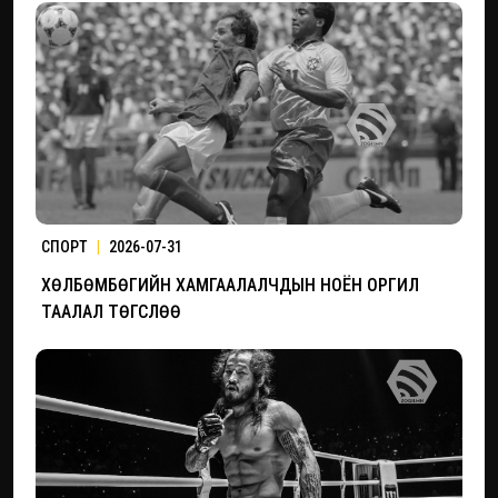
СПОРТ
|
2026-07-31
ХӨЛБӨМБӨГИЙН ХАМГААЛАЛЧДЫН НОЁН ОРГИЛ
ТААЛАЛ ТӨГСЛӨӨ