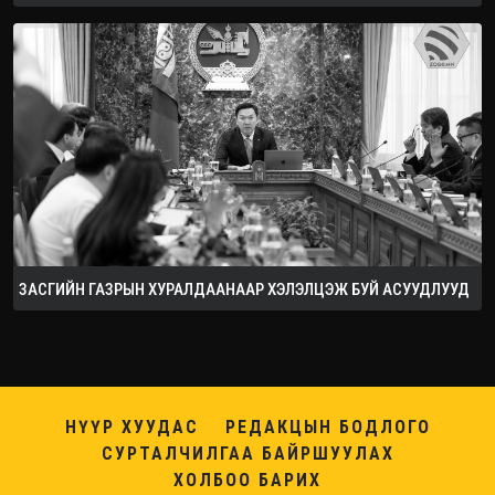
ЗАСГИЙН ГАЗРЫН ХУРАЛДААНААР ХЭЛЭЛЦЭЖ БУЙ АСУУДЛУУД
НҮҮР ХУУДАС
РЕДАКЦЫН БОДЛОГО
СУРТАЛЧИЛГАА БАЙРШУУЛАХ
ХОЛБОО БАРИХ