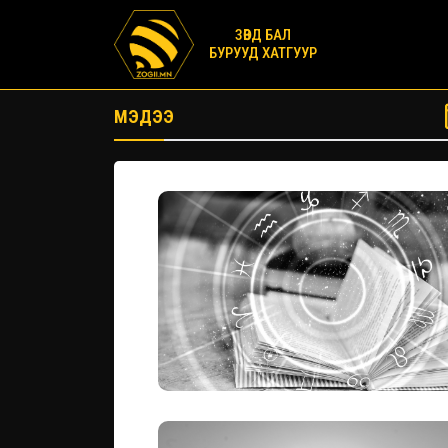
ЗӨВД БАЛ
БУРУУД ХАТГУУР
МЭДЭЭ