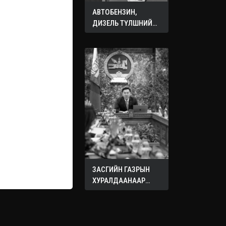
АВТОБЕНЗИН,
ДИЗЕЛЬ ТҮЛШНИЙ
ОНЦГОЙ АЛБАН
ТАТВАРЫГ ТЭГЛЭЛЭЭ
ЗАСГИЙН ГАЗРЫН
ХУРАЛДААНААР
ХЭЛЭЛЦЭЖ БУЙ
АСУУДЛУУД