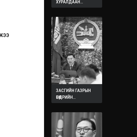
ХУРАЛДААН
ЭХЭЛЛЭЭ
ЙЖЭЭ
ЗАСГИЙН ГАЗРЫН
ӨНӨӨДРИЙН
ХУРАЛДААНААС
ГАРСАН
ШИЙДВЭРҮҮД