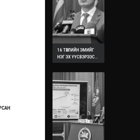
16 ТӨРЛИЙН ЭМИЙГ
НЭГ ЭХ ҮҮСВЭРЭЭС
ХУДАЛДАН АВАХ
ЖУРМЫГ БАТАЛЛАА
РСАН