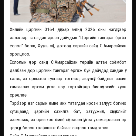
Хилийн цэргийн 0164 дүгээр ангид 2026 оны нэгдүгээр
ээлжээр татагдан ирсэн дайчдын “Цэргийн тангараг өргөх
ёслол” болж, Хууль зүй, дотоод хэргийн сайд С.Амарсайхан
оролцлоо.
Ёслолын үеэр сайд С.Амарсайхан төрийн алтан соёмбот
далбаан дор цэргийн тангараг өргөж буй дайчдад хандан үг
хэлж, эх орныхоо тусгаар тогтнол, аюулгүй байдлыг сахин
хамгаалах эрхэм үүргээ нэр төртэйгөөр биелүүлэхийг хүсэн
ерөөлөө.
Тэрбээр нэг сарын өмнө анх татагдан ирсэн залуус богино
хугацаанд цэргийн сахилга бат, хатуужил, хүмүүжлийг
эзэмшиж, эх орныхоо өмнө хүлээсэн үүргээ ухамсарласан эр
цэргүүд болон төлөвшиж байгааг онцлон тэмдэглэв.