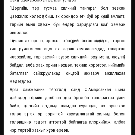
Сайд С.Амарсайхан хэлсэн үгэндээ
“Цэргийн, тэр тусмаа хилчний тангараг бол зөвхөн
цээжилж хэлэх үг биш, эх орондоо өгч буй эр хүний амлалт,
төрийн өмнө хүлээж буй өндөр хариуцлага юм” хэмээн
онцоллоо.
Түүнчлэн эх оронч, эрэлхэг хөвгүүдийг өсгөн хүмүүжүүлж, торгон
хил рүү илгээсэн эцэг эх, асран хамгаалагчдад талархал
илэрхийлж, төр засгийн зүгээс хилчдийн эрүүл мэнд, аюулгүй
байдал, алба хаах орчин нөхцөл, техник хэрэгсэл, нийгмийн
баталгааг сайжруулахад онцгой анхаарч ажиллахаа
мэдэгдлээ.
Арга хэмжээний төгсгөлд сайд С.Амарсайхан шинэ
дайчдад төрийн далбаан дор өргөсөн тангарагтаа үнэнч
байж, цэргийн эрдэмд шамдан суралцан, эх орныхоо
төлөө зүтгэх эр зоригтой, хариуцлагатай хилчид болон
төлөвшинө гэдэгт итгэлтэй байгаагаа илэрхийлж, албаа
нэр төртэй хаахыг хүсэн ерөөв.