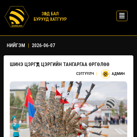
ЗӨВД БАЛ
БУРУУД ХАТГУУР
НИЙГЭМ
|
2026-06-07
ШИНЭ ЦЭРГҮҮД ЦЭРГИЙН ТАНГАРГАА ӨРГӨЛӨӨ
СЭТГҮҮЛЧ
|
АДМИН