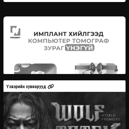
Үзвэрийн хувиарууд