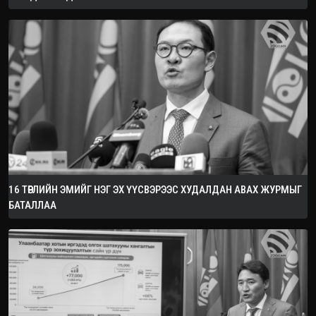
16 ТӨРЛИЙН ЭМИЙГ НЭГ ЭХ ҮҮСВЭРЭЭС ХУДАЛДАН АВАХ ЖУРМЫГ
БАТАЛЛАА