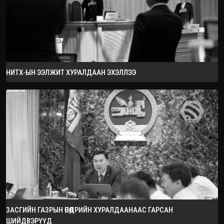
НИТХ-ЫН ЭЭЛЖИТ ХУРАЛДААН ЭХЭЛЛЭЭ
ЗАСГИЙН ГАЗРЫН ӨНӨӨДРИЙН ХУРАЛДААНААС ГАРСАН
ШИЙДВЭРҮҮД