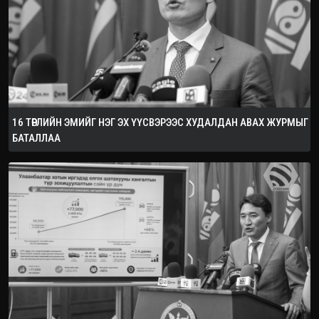
16 ТӨРЛИЙН ЭМИЙГ НЭГ ЭХ ҮҮСВЭРЭЭС ХУДАЛДАН АВАХ ЖУРМЫГ
БАТАЛЛАА