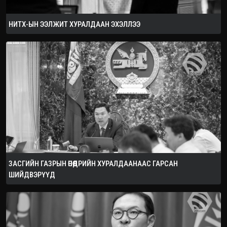
НИТХ-ЫН ЭЭЛЖИТ ХУРАЛДААН ЭХЭЛЛЭЭ
ЗАСГИЙН ГАЗРЫН ӨНӨӨДРИЙН ХУРАЛДААНААС ГАРСАН
ШИЙДВЭРҮҮД