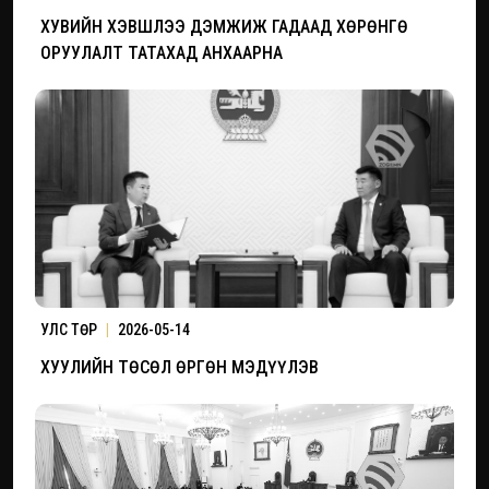
ХУВИЙН ХЭВШЛЭЭ ДЭМЖИЖ ГАДААД ХӨРӨНГӨ
ОРУУЛАЛТ ТАТАХАД АНХААРНА
УЛС ТӨР
|
2026-05-14
ХУУЛИЙН ТӨСӨЛ ӨРГӨН МЭДҮҮЛЭВ