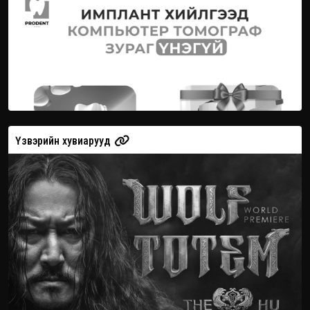
Үзвэрийн хувиарууд