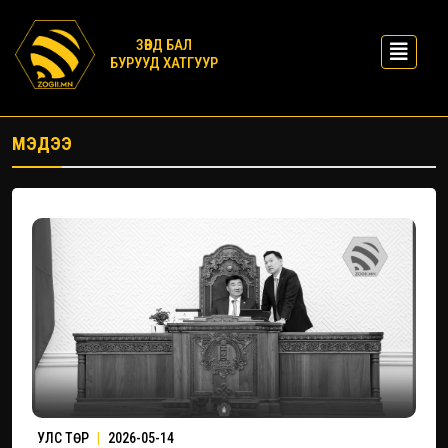
ЗӨВД БАЛ
БУРУУД ХАТГУУР
МЭДЭЭ
УЛС ТӨР
|
2026-05-14