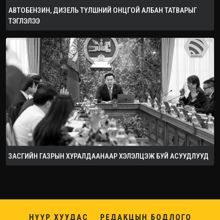
АВТОБЕНЗИН, ДИЗЕЛЬ ТҮЛШНИЙ ОНЦГОЙ АЛБАН ТАТВАРЫГ
ТЭГЛЭЛЭЭ
ЗАСГИЙН ГАЗРЫН ХУРАЛДААНААР ХЭЛЭЛЦЭЖ БУЙ АСУУДЛУУД
НҮҮР ХУУДАС
РЕДАКЦЫН БОДЛОГО