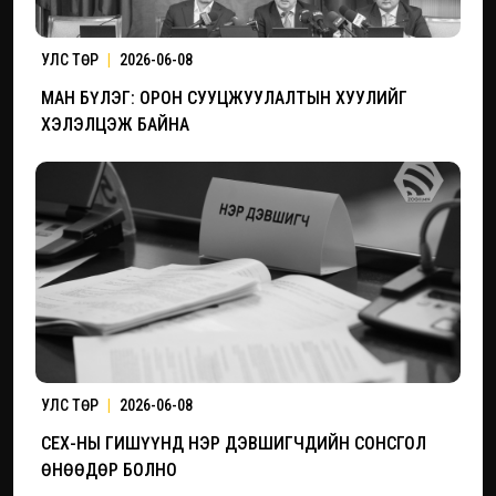
УЛС ТӨР
|
2026-06-08
МАН БҮЛЭГ: ОРОН СУУЦЖУУЛАЛТЫН ХУУЛИЙГ
ХЭЛЭЛЦЭЖ БАЙНА
УЛС ТӨР
|
2026-06-08
СЕХ-НЫ ГИШҮҮНД НЭР ДЭВШИГЧДИЙН СОНСГОЛ
ӨНӨӨДӨР БОЛНО