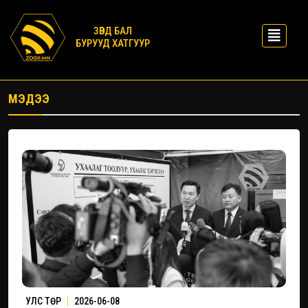
ЗӨВД БАЛ
БУРУУД ХАТГУУР
МЭДЭЭ
УЛС ТӨР
|
2026-06-08