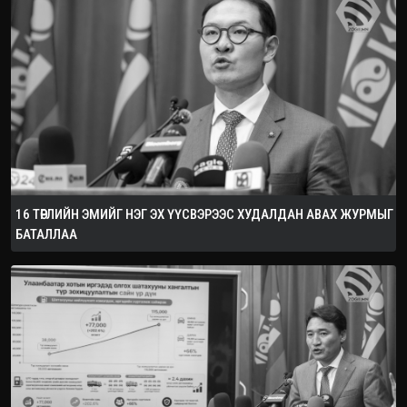
16 ТӨРЛИЙН ЭМИЙГ НЭГ ЭХ ҮҮСВЭРЭЭС ХУДАЛДАН АВАХ ЖУРМЫГ
БАТАЛЛАА