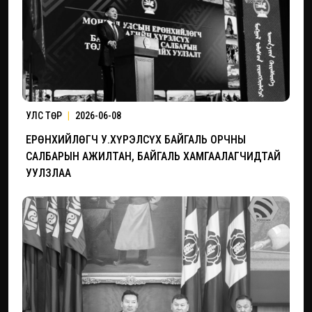
УЛС ТӨР
|
2026-06-08
ЕРӨНХИЙЛӨГЧ У.ХҮРЭЛСҮХ БАЙГАЛЬ ОРЧНЫ
САЛБАРЫН АЖИЛТАН, БАЙГАЛЬ ХАМГААЛАГЧИДТАЙ
УУЛЗЛАА