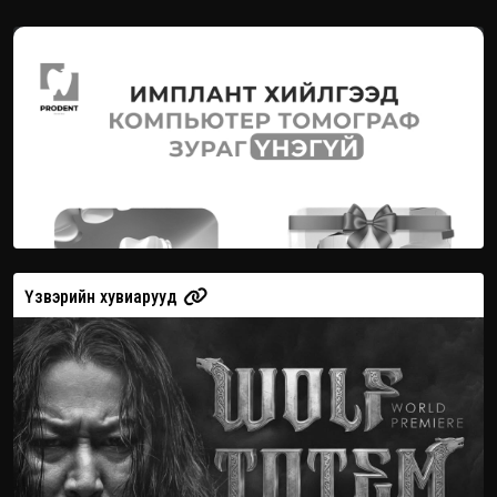
Үзвэрийн хувиарууд