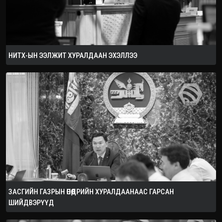
НИТХ-ЫН ЭЭЛЖИТ ХУРАЛДААН ЭХЭЛЛЭЭ
ЗАСГИЙН ГАЗРЫН ӨНӨӨДРИЙН ХУРАЛДААНААС ГАРСАН
ШИЙДВЭРҮҮД