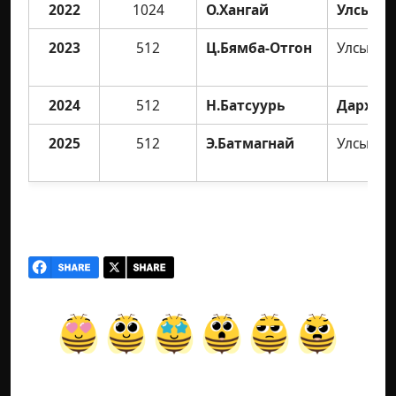
2022
1024
О.Хангай
Улсын а
2023
512
Ц.Бямба-Отгон
Улсын а
2024
512
Н.Батсуурь
Дархан 
2025
512
Э.Батмагнай
Улсын а