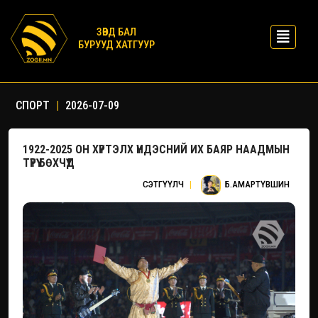
ЗӨВД БАЛ
БУРУУД ХАТГУУР
СПОРТ
|
2026-07-09
1922-2025 ОН ХҮРТЭЛХ ҮНДЭСНИЙ ИХ БАЯР НААДМЫН
ТҮРҮҮ БӨХЧҮҮД
СЭТГҮҮЛЧ
|
Б.АМАРТҮВШИН