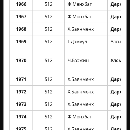
1966
512
Ж.Мөнхбат
Дархан 
1967
512
Ж.Мөнхбат
Дархан 
1968
512
Х.Баянмөнх
Дархан 
1969
512
Г.Дэмүүл
Улсын а
1970
512
Ч.Бээжин
Улсын а
1971
512
Х.Баянмөнх
Дархан 
1972
512
Х.Баянмөнх
Дархан 
1973
512
Х.Баянмөнх
Дархан 
1974
512
Ж.Мөнхбат
Дархан 
1975
512
Х.Баянмөнх
Дархан 