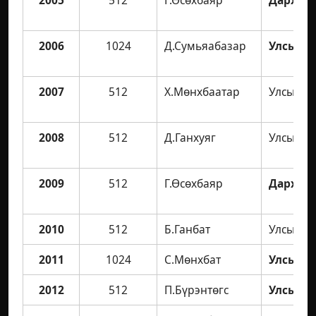
2006
1024
Д.Сумьяабазар
Улсын а
2007
512
Х.Мөнхбаатар
Улсын а
2008
512
Д.Ганхуяг
Улсын а
2009
512
Г.Өсөхбаяр
Дархан 
2010
512
Б.Ганбат
Улсын а
2011
1024
С.Мөнхбат
Улсын а
2012
512
П.Бүрэнтөгс
Улсын а