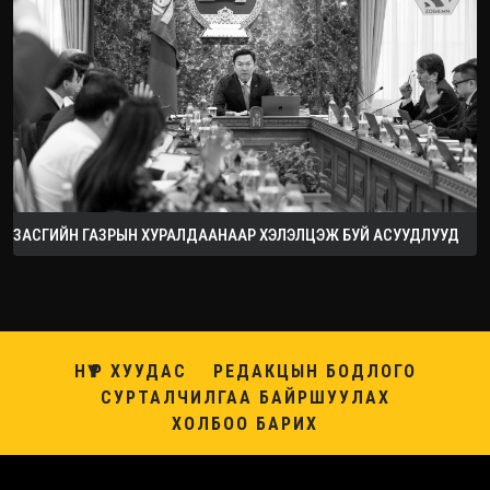
ЗАСГИЙН ГАЗРЫН ХУРАЛДААНААР ХЭЛЭЛЦЭЖ БУЙ АСУУДЛУУД
НҮҮР ХУУДАС
РЕДАКЦЫН БОДЛОГО
СУРТАЛЧИЛГАА БАЙРШУУЛАХ
ХОЛБОО БАРИХ