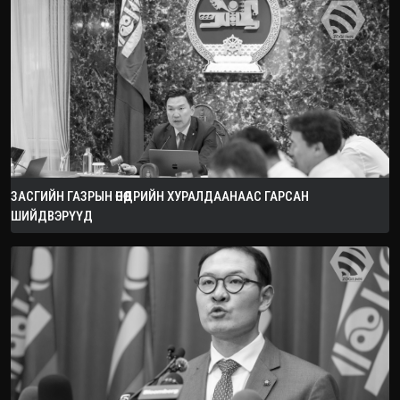
ЗАСГИЙН ГАЗРЫН ӨНӨӨДРИЙН ХУРАЛДААНААС ГАРСАН
ШИЙДВЭРҮҮД