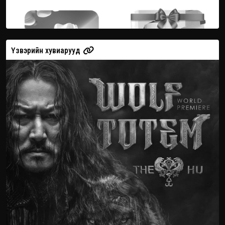
Үзвэрийн хувиарууд