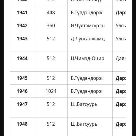
1941
448
Б.Түвдэндорж
Дархан 
1942
360
Ө.Чүлтэмсүрэн
Улсын а
1943
512
Д.Лувсанжамц
Улсын а
1944
512
Ц.Чимэд-Очир
Даян ав
1945
512
Б.Түвдэндорж
Дархан 
1946
1024
Б.Түвдэндорж
Дархан 
1947
512
Ш.Батсуурь
Дархан 
1948
512
Ш.Батсуурь
Дархан 