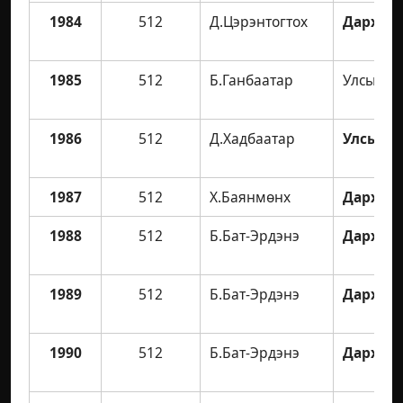
1984
512
Д.Цэрэнтогтох
Дархан 
1985
512
Б.Ганбаатар
Улсын а
1986
512
Д.Хадбаатар
Улсын а
1987
512
Х.Баянмөнх
Дархан 
1988
512
Б.Бат-Эрдэнэ
Дархан 
1989
512
Б.Бат-Эрдэнэ
Дархан 
1990
512
Б.Бат-Эрдэнэ
Дархан 