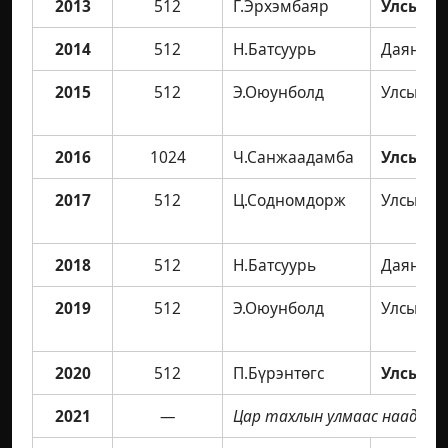
2013
512
Г.Эрхэмбаяр
Улсын а
2014
512
Н.Батсуурь
Даян ав
2015
512
Э.Оюунболд
Улсын а
2016
1024
Ч.Санжаадамба
Улсын а
2017
512
Ц.Содномдорж
Улсын а
2018
512
Н.Батсуурь
Даян ав
2019
512
Э.Оюунболд
Улсын а
2020
512
П.Бүрэнтөгс
Улсын а
2021
—
Цар тахлын улмаас наадам 