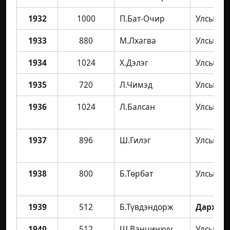
1932
1000
П.Бат-Очир
Улсын а
1933
880
М.Лхагва
Улсын а
1934
1024
Х.Дэлэг
Улсын а
1935
720
Л.Чимэд
Улсын а
1936
1024
Л.Балсан
Улсын а
1937
896
Ш.Гилэг
Улсын а
1938
800
Б.Төрбат
Улсын а
1939
512
Б.Түвдэндорж
Дархан 
1940
512
Ш.Ванчинхүү
Улсын а