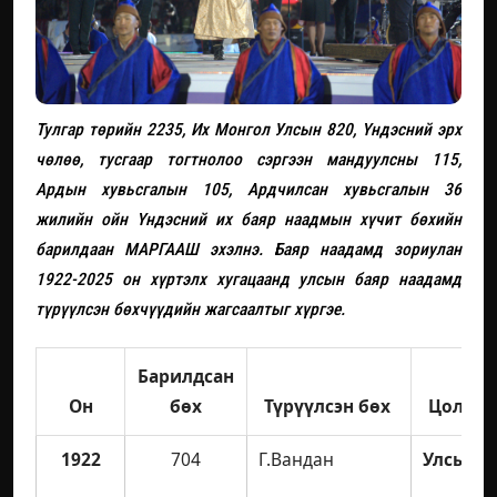
Тулгар төрийн 2235, Их Монгол Улсын 820, Үндэсний эрх
чөлөө, тусгаар тогтнолоо сэргээн мандуулсны 115,
Ардын хувьсгалын 105, Ардчилсан хувьсгалын 36
жилийн ойн Үндэсний их баяр наадмын хүчит бөхийн
барилдаан МАРГААШ эхэлнэ. Баяр наадамд зориулан
1922-2025 он хүртэлх хугацаанд улсын баяр наадамд
түрүүлсэн бөхчүүдийн жагсаалтыг хүргэе.
Барилдсан
Он
бөх
Түрүүлсэн бөх
Цол
1922
704
Г.Вандан
Улсын а