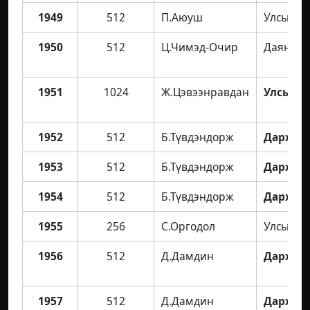
1949
512
П.Аюуш
Улсын а
1950
512
Ц.Чимэд-Очир
Даян ав
1951
1024
Ж.Цэвээнравдан
Улсын а
1952
512
Б.Түвдэндорж
Дархан 
1953
512
Б.Түвдэндорж
Дархан 
1954
512
Б.Түвдэндорж
Дархан 
1955
256
С.Оргодол
Улсын а
1956
512
Д.Дамдин
Дархан 
1957
512
Д.Дамдин
Дархан 