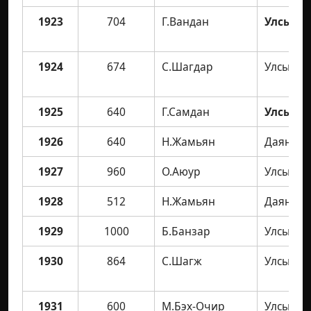
1923
704
Г.Вандан
Улсын а
1924
674
С.Шагдар
Улсын а
1925
640
Г.Самдан
Улсын а
1926
640
Н.Жамьян
Даян ав
1927
960
О.Аюур
Улсын а
1928
512
Н.Жамьян
Даян ав
1929
1000
Б.Банзар
Улсын а
1930
864
С.Шагж
Улсын а
1931
600
М.Бэх-Очир
Улсын а