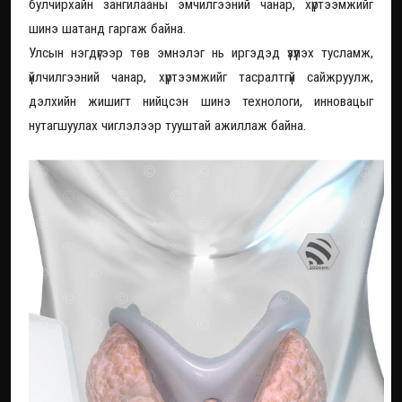
булчирхайн зангилааны эмчилгээний чанар, хүртээмжийг
шинэ шатанд гаргаж байна.
Улсын нэгдүгээр төв эмнэлэг нь иргэдэд үзүүлэх тусламж,
үйлчилгээний чанар, хүртээмжийг тасралтгүй сайжруулж,
дэлхийн жишигт нийцсэн шинэ технологи, инновацыг
нутагшуулах чиглэлээр тууштай ажиллаж байна.