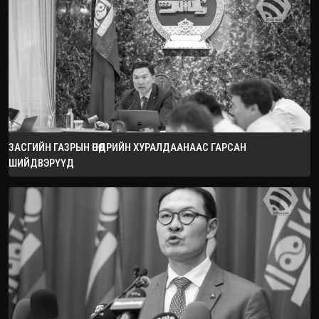
ЗАСГИЙН ГАЗРЫН ӨНӨӨДРИЙН ХУРАЛДААНААС ГАРСАН
ШИЙДВЭРҮҮД