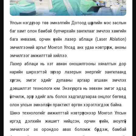
Улсын нэгдүгээр төв эмнэлгийн Дотоод шүүрлийн мэс заслын
баг хамт олон бамбай булчирхайн зангилааг эмчлэх хамгийн
бага инвазив, орчин үеийн лазер аблаци (Laser Ablation)
эмчилгээний аргыг Монгол Улсад анх удаа нэвтрүүлж, анхны
эмчилгээг амжилттай хийлээ.
Лазер аблаци нь хэт авиан оношилгооны хяналтын дор
нарийн ширхэгтэй зүүгээр лазерын энергийг зангилаанд
хүргэн, эмгэг эдийг дулааны аргаар агшаан эмчлэх
дэвшилтэт технологи юм. Энэхүү арга нь зөвхөн эмгэг эдэд
үйлчилж, эрүүл эдийг аль болох хадгалдгаараа онцлог бөгөөд
олон улсын эмнэлзүйн практикт өргөн хэрэглэгдэж байна.
Шинэ технологийг амжилттай нэвтрүүлснээр Монгол Улсын
иргэд дэлхийн жишигт нийцсэн, орчин үеийн, аюулгүй
эмчилгээг эх орондоо авах боломж бүрдэж, бамбай