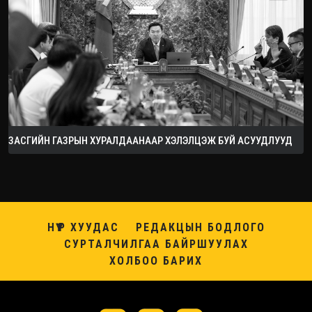
ЗАСГИЙН ГАЗРЫН ХУРАЛДААНААР ХЭЛЭЛЦЭЖ БУЙ АСУУДЛУУД
НҮҮР ХУУДАС
РЕДАКЦЫН БОДЛОГО
СУРТАЛЧИЛГАА БАЙРШУУЛАХ
ХОЛБОО БАРИХ