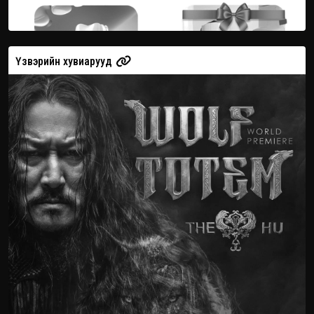
Үзвэрийн хувиарууд