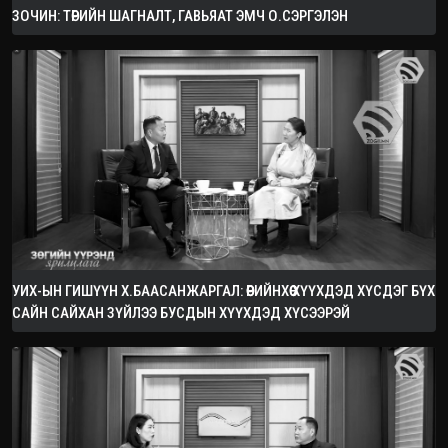
ЗОЧИН: ТӨРИЙН ШАГНАЛТ, ГАВЬЯАТ ЭМЧ О.СЭРГЭЛЭН
УИХ-ЫН ГИШҮҮН Х.БААСАНЖАРГАЛ: ӨӨРИЙНХӨӨ ХҮҮХДЭД ХҮСДЭГ БҮХ
САЙН САЙХАН ЗҮЙЛЭЭ БУСДЫН ХҮҮХДЭД ХҮСЭЭРЭЙ