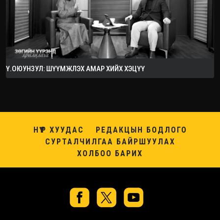
Ү.ОЮУНЗУЛ: ШҮҮМЖЛЭХ АМАР ХИЙХ ХЭЦҮҮ
НҮҮР ХУУДАС
РЕДАКЦЫН БОДЛОГО
СУРТАЛЧИЛГАА БАЙРШУУЛАХ
ХОЛБОО БАРИХ