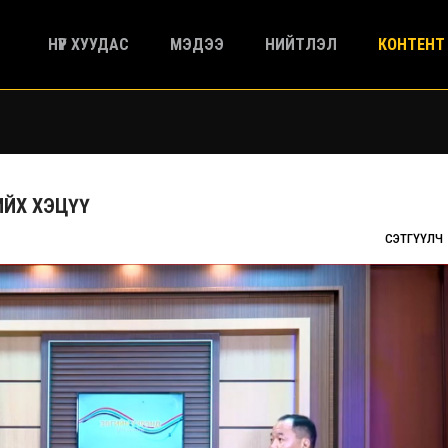
НҮҮР ХУУДАС
МЭДЭЭ
НИЙТЛЭЛ
КОНТЕНТ
ИЙХ ХЭЦҮҮ
СЭТГҮҮЛЧ