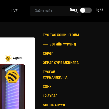
Dark
Light
LIVE
ТҮС ТАС ХОШИН ТОЙМ
ЗӨГИЙН ҮҮРЭНД
ХӨРӨГ
|
АДМИН
ЭЕРЭГ СУРВАЛЖИЛГА
ТУСГАЙ
СУРВАЛЖИЛГА
ХОНХ
12 ЗУРАГ
SHOCK АСУУЛТ