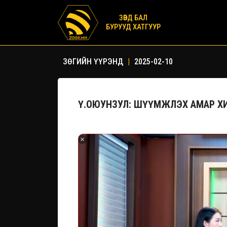
ЗӨВД БАЛ
БУРУУД ХАТГУУР
ЗӨГИЙН ҮҮРЭНД
|
2025-02-10
Ү.ОЮУНЗУЛ: ШҮҮМЖЛЭХ АМАР Х