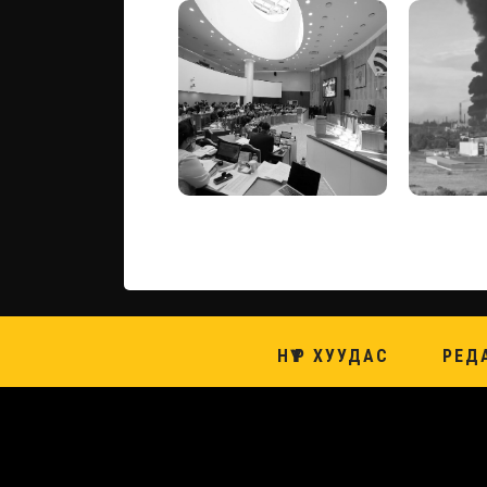
НҮҮР ХУУДАС
РЕД