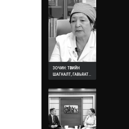
ЗОЧИН: ТӨРИЙН
ШАГНАЛТ, ГАВЬЯАТ
ЭМЧ О.СЭРГЭЛЭН