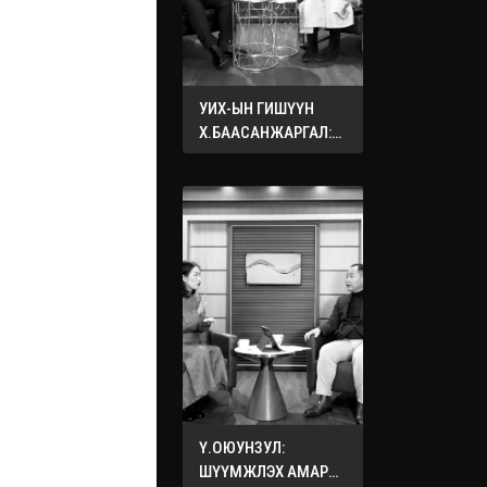
УИХ-ЫН ГИШҮҮН
Х.БААСАНЖАРГАЛ:
ӨӨРИЙНХӨӨ ХҮҮХДЭД
ХҮСДЭГ БҮХ САЙН
САЙХАН ЗҮЙЛЭЭ
БУСДЫН ХҮҮХДЭД
ХҮСЭЭРЭЙ
Ү.ОЮУНЗУЛ:
ШҮҮМЖЛЭХ АМАР