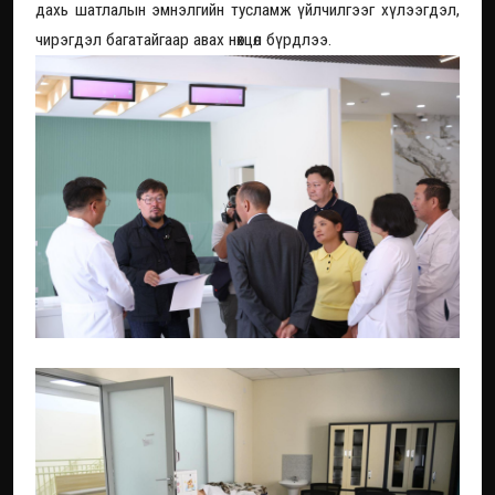
дахь шатлалын эмнэлгийн тусламж үйлчилгээг хүлээгдэл,
чирэгдэл багатайгаар авах нөхцөл бүрдлээ.