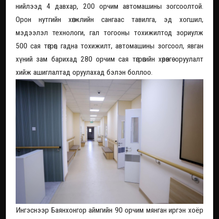
нийлээд 4 давхар, 200 орчим автомашины зогсоолтой.
Орон нутгийн хөгжлийн сангаас тавилга, эд хогшил,
мэдээлэл технологи, гал тогооны тохижилтод зориулж
500 сая төгрөг, гадна тохижилт, автомашины зогсоол, явган
хүний зам барихад 280 орчим сая төгрөгийн хөрөнгө оруулалт
хийж ашиглалтад оруулахад бэлэн боллоо.
Ингэснээр Баянхонгор аймгийн 90 орчим мянган иргэн хоёр