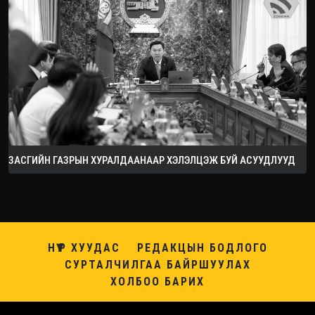
ЗАСГИЙН ГАЗРЫН ХУРАЛДААНААР ХЭЛЭЛЦЭЖ БУЙ АСУУДЛУУД
НҮҮР ХУУДАС
РЕДАКЦЫН БОДЛОГО
СУРТАЛЧИЛГАА БАЙРШУУЛАХ
ХОЛБОО БАРИХ