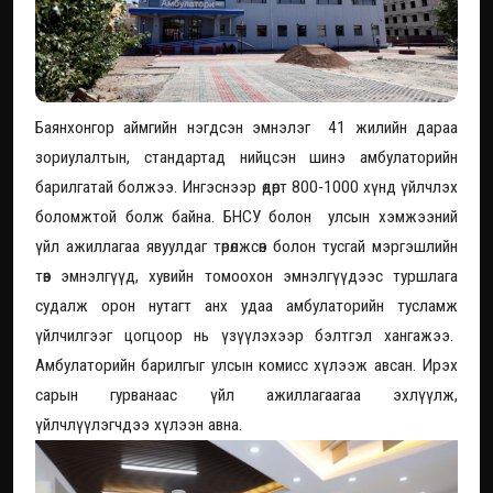
Баянхонгор аймгийн нэгдсэн эмнэлэг 41 жилийн дараа
зориулалтын, стандартад нийцсэн шинэ амбулаторийн
барилгатай болжээ. Ингэснээр өдөрт 800-1000 хүнд үйлчлэх
боломжтой болж байна. БНСУ болон улсын хэмжээний
үйл ажиллагаа явуулдаг төрөлжсөн болон тусгай мэргэшлийн
төв эмнэлгүүд, хувийн томоохон эмнэлгүүдээс туршлага
судалж орон нутагт анх удаа амбулаторийн тусламж
үйлчилгээг цогцоор нь үзүүлэхээр бэлтгэл хангажээ.
Амбулаторийн барилгыг улсын комисс хүлээж авсан. Ирэх
сарын гурванаас үйл ажиллагаагаа эхлүүлж,
үйлчлүүлэгчдээ хүлээн авна.