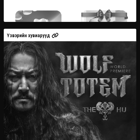
Үзвэрийн хувиарууд