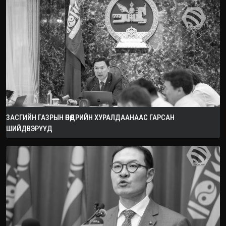
ЗАСГИЙН ГАЗРЫН ӨНӨӨДРИЙН ХУРАЛДААНААС ГАРСАН
ШИЙДВЭРҮҮД