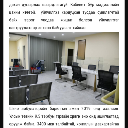
дахин дугаарлах шаардлагагүй. Кабинет бүр мэдээллийн
цахим хөтөчтэй, үйлчилгээ хариуцсан тусдаа сувилагчтай
байх зэрэг улсдаа жишиг болсон үйлчилгээг
нэвтрүүлэхээр зохион байгуулалт хийжээ.
Шинэ амбулаторийн барилгын ажил 2019 онд эхэлсэн.
Улсын төсвийн 9.5 тэрбум төгрөгийн хөрөнгөөр энэ онд ашиглалтад
оруулж байна. 3400 мкв талбайтай, хонгилын давхартайгаа