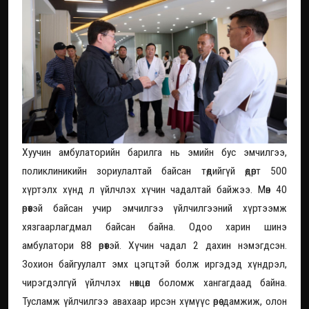
Хуучин амбулаторийн барилга нь эмийн бус эмчилгээ,
поликлиникийн зориулалтай байсан төдийгүй өдөрт 500
хүртэлх хүнд л үйлчлэх хүчин чадалтай байжээ. Мөн 40
өрөөтэй байсан учир эмчилгээ үйлчилгээний хүртээмж
хязгаарлагдмал байсан байна. Одоо харин шинэ
амбулатори 88 өрөөтэй. Хүчин чадал 2 дахин нэмэгдсэн.
Зохион байгуулалт эмх цэгцтэй болж иргэдэд хүндрэл,
чирэгдэлгүй үйлчлэх нөхцөл боломж хангагдаад байна.
Тусламж үйлчилгээ авахаар ирсэн хүмүүс өрөө дамжиж, олон