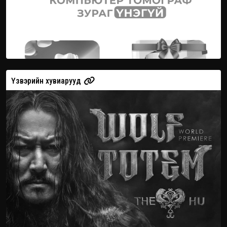
Үзвэрийн хувиарууд