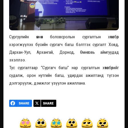
Сургуулийн өмнөх боловсролын сургалтын хөтөлбөр
хэрэгжүүлэх бүсийн сургагч багш бэлтгэх сургалт Ховд,
Дархан-Уул, Архангай, Дорнод, Өмнөговь аймгуудад
эхэллээ.
Тус сургалтаар “Сургагч багш” нар сургалтын хөтөлбөрийг
судалж, орон нутгийн багш, удирдах ажилтанд түгээн
дэлгэрүүлж, дэмжлэг үзүүлэн ажиллана.