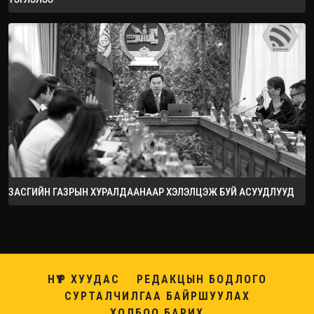
ЗАСГИЙН ГАЗРЫН ХУРАЛДААНААР ХЭЛЭЛЦЭЖ БУЙ АСУУДЛУУД
НҮҮР ХУУДАС
РЕДАКЦЫН БОДЛОГО
СУРТАЛЧИЛГАА БАЙРШУУЛАХ
ХОЛБОО БАРИХ