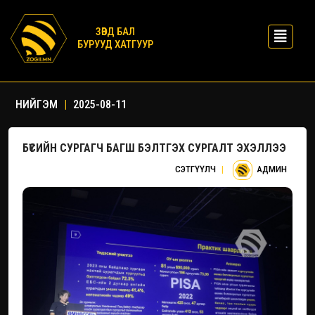
ЗӨВД БАЛ
БУРУУД ХАТГУУР
НИЙГЭМ
|
2025-08-11
БҮСИЙН СУРГАГЧ БАГШ БЭЛТГЭХ СУРГАЛТ ЭХЭЛЛЭЭ
СЭТГҮҮЛЧ
|
АДМИН