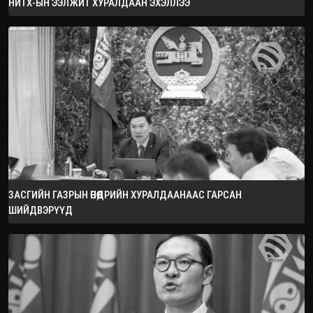
НИТХ-ЫН ЭЭЛЖИТ ХУРАЛДААН ЭХЭЛЛЭЭ
ЗАСГИЙН ГАЗРЫН ӨНӨӨДРИЙН ХУРАЛДААНААС ГАРСАН
ШИЙДВЭРҮҮД