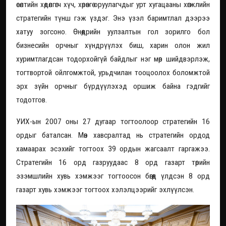
өсөлтийн хөдөлгөгч хүч, хөрөнгө оруулагчдыг урт хугацааны хөгжлийн
стратегийн түнш гэж үздэг. Энэ үзэл баримтлал дээрээ
хатуу зогсоно. Өнөөдрийн уулзалтын гол зорилго бол
бизнесийн орчныг хүндрүүлэх биш, харин олон жил
хуримтлагдсан тодорхойгүй байдлыг нэг мөр шийдвэрлэж,
тогтвортой ойлгомжтой, урьдчилан тооцоолох боломжтой
эрх зүйн орчныг бүрдүүлэхэд оршиж байна гэдгийг
тодотгов.
УИХ-ын 2007 оны 27 дугаар тогтоолоор стратегийн 16
ордыг баталсан. Мөн хавсралтад нь стратегийн ордод
хамаарах эсэхийг тогтоох 39 ордын жагсаалт гаргажээ.
Стратегийн 16 орд газруудаас 8 орд газарт төрийн
эзэмшлийн хувь хэмжээг тогтоосон бөгөөд үлдсэн 8 орд
газарт хувь хэмжээг тогтоох хэлэлцээрийг эхлүүлсэн.