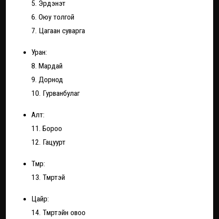
5. Эрдэнэт
6. Оюу толгой
7. Цагаан суварга
Уран:
8. Мардай
9. Дорнод
10. Гурванбулаг
Алт:
11. Бороо
12. Гацуурт
Төмөр:
13. Төмөртэй
Цайр:
14. Төмөртэйн овоо