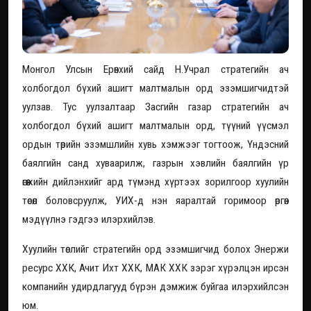
Монгол Улсын Ерөнхий сайд Н.Учрал стратегийн ач
холбогдол бүхий ашигт малтмалын орд эзэмшигчидтэй
уулзав. Тус уулзалтаар Засгийн газар стратегийн ач
холбогдол бүхий ашигт малтмалын орд, түүний үүсмэл
ордын төрийн эзэмшлийн хувь хэмжээг тогтоож, Үндэсний
баялгийн санд хуваарилж, газрын хэвлийн баялгийн үр
өгөөжийн дийлэнхийг ард түмэнд хүртээх зорилгоор хуулийн
төсөл боловсруулж, УИХ-д нэн яаралтай горимоор өргөн
мэдүүлнэ гэдгээ илэрхийлэв.
Хуулийн төслийг стратегийн орд эзэмшигчид болох Энержи
ресурс ХХК, Ачит Ихт ХХК, МАК ХХК зэрэг хүрэлцэн ирсэн
компанийн удирдлагууд бүрэн дэмжиж буйгаа илэрхийлсэн
юм.