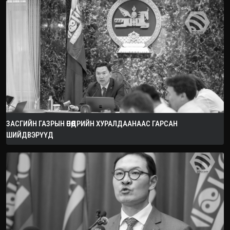
ЗАСГИЙН ГАЗРЫН ӨНӨӨДРИЙН ХУРАЛДААНААС ГАРСАН
ШИЙДВЭРҮҮД