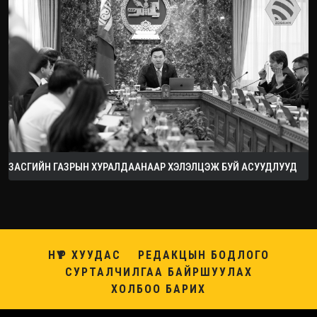
ЗАСГИЙН ГАЗРЫН ХУРАЛДААНААР ХЭЛЭЛЦЭЖ БУЙ АСУУДЛУУД
НҮҮР ХУУДАС
РЕДАКЦЫН БОДЛОГО
СУРТАЛЧИЛГАА БАЙРШУУЛАХ
ХОЛБОО БАРИХ