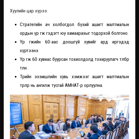
Хуулийн цар хүрээ:
Стратегийн ач холбогдол бүхий ашигт малтмалын
ордын үр өгөөж гэдэгт юу хамаарахыг тодорхой болгоно.
Үр өгөөжийн 60-аас доошгүй хувийг ард иргэдэд
хүртээнэ.
Үр өгөөж 60 хувиас буурсан тохиолдолд тохируулагч төлбөр
төлнө.
Төрийн эзэмшлийн хувь хэмжээг ашигт малтмалын
төрлөөр нь ангилж тусгай АМНАТ-өөр орлуулна.