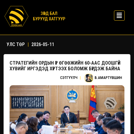
ЗӨВД БАЛ
БУРУУД ХАТГУУР
УЛС ТӨР
|
2026-05-11
СТРАТЕГИЙН ОРДЫН ҮР ӨГӨӨЖИЙН 60-ААС ДООШГҮЙ
ХУВИЙГ ИРГЭДЭД ХҮРТЭЭХ БОЛОМЖ БҮРДЭЖ БАЙНА
СЭТГҮҮЛЧ
|
Б.АМАРТҮВШИН