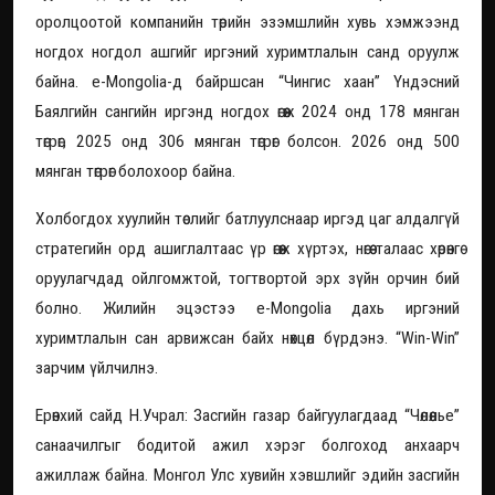
оролцоотой компанийн төрийн эзэмшлийн хувь хэмжээнд
ногдох ногдол ашгийг иргэний хуримтлалын санд оруулж
байна. e-Mongolia-д байршсан “Чингис хаан” Үндэсний
Баялгийн сангийн иргэнд ногдох өгөөж 2024 онд 178 мянган
төгрөг, 2025 онд 306 мянган төгрөг болсон. 2026 онд 500
мянган төгрөг болохоор байна.
Холбогдох хуулийн төслийг батлуулснаар иргэд цаг алдалгүй
стратегийн орд ашиглалтаас үр өгөөж хүртэх, нөгөө талаас хөрөнгө
оруулагчдад ойлгомжтой, тогтвортой эрх зүйн орчин бий
болно. Жилийн эцэстээ e-Mongolia дахь иргэний
хуримтлалын сан арвижсан байх нөхцөл бүрдэнэ. “Win-Win”
зарчим үйлчилнэ.
Ерөнхий сайд Н.Учрал: Засгийн газар байгуулагдаад “Чөлөөлье”
санаачилгыг бодитой ажил хэрэг болгоход анхаарч
ажиллаж байна. Монгол Улс хувийн хэвшлийг эдийн засгийн