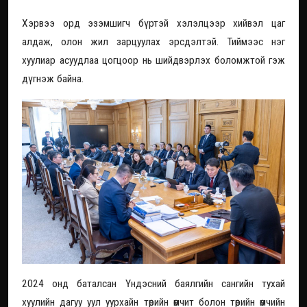
Хэрвээ орд эзэмшигч бүртэй хэлэлцээр хийвэл цаг
алдаж, олон жил зарцуулах эрсдэлтэй. Тиймээс нэг
хуулиар асуудлаа цогцоор нь шийдвэрлэх боломжтой гэж
дүгнэж байна.
2024 онд баталсан Үндэсний баялгийн сангийн тухай
хуулийн дагуу уул уурхайн төрийн өмчит болон төрийн өмчийн