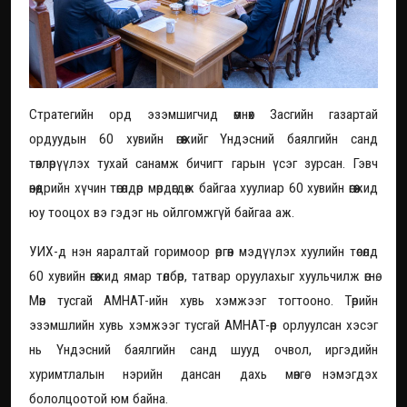
Стратегийн орд эзэмшигчид өмнөх Засгийн газартай
ордуудын 60 хувийн өгөөжийг Үндэсний баялгийн санд
төвлөрүүлэх тухай санамж бичигт гарын үсэг зурсан. Гэвч
өнөөдрийн хүчин төгөлдөр мөрдөгдөж байгаа хуулиар 60 хувийн өгөөжид
юу тооцох вэ гэдэг нь ойлгомжгүй байгаа аж.
УИХ-д нэн яаралтай горимоор өргөн мэдүүлэх хуулийн төсөлд
60 хувийн өгөөжид ямар төлбөр, татвар оруулахыг хуульчилж өгнө.
Мөн тусгай АМНАТ-ийн хувь хэмжээг тогтооно. Төрийн
эзэмшлийн хувь хэмжээг тусгай АМНАТ-өөр орлуулсан хэсэг
нь Үндэсний баялгийн санд шууд очвол, иргэдийн
хуримтлалын нэрийн дансан дахь мөнгө нэмэгдэх
бололцоотой юм байна.