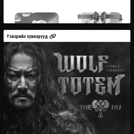
Үзвэрийн хувиарууд