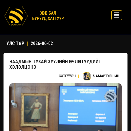
ЗӨВД БАЛ
БУРУУД ХАТГУУР
УЛС ТӨР
|
2026-06-02
НААДМЫН ТУХАЙ ХУУЛИЙН ӨӨРЧЛӨЛТҮҮДИЙГ
ХЭЛЭЛЦЭНЭ
СЭТГҮҮЛЧ
|
Б.АМАРТҮВШИН