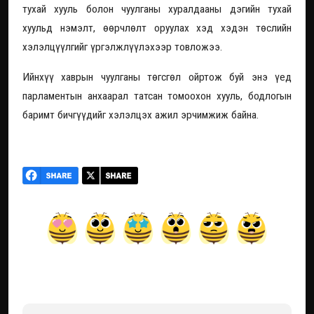
тухай хууль болон чуулганы хуралдааны дэгийн тухай
хуульд нэмэлт, өөрчлөлт оруулах хэд хэдэн төслийн
хэлэлцүүлгийг үргэлжлүүлэхээр товложээ.
Ийнхүү хаврын чуулганы төгсгөл ойртож буй энэ үед
парламентын анхаарал татсан томоохон хууль, бодлогын
баримт бичгүүдийг хэлэлцэх ажил эрчимжиж байна.