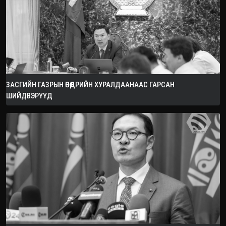
ЗАСГИЙН ГАЗРЫН ӨНӨӨДРИЙН ХУРАЛДААНААС ГАРСАН
ШИЙДВЭРҮҮД