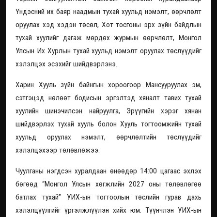
Үндэсний их баяр наадмын тухай хуульд нэмэлт, өөрчлөлт
оруулах хэд хэдэн төсөл, Хот тосгоны эрх зүйн байдлын
тухай хуулийг дагаж мөрдөх журмын өөрчлөлт, Монгол
Улсын Их Хурлын тухай хуульд нэмэлт оруулах төслүүдийг
хэлэлцэх эсэхийг шийдвэрлэнэ.
Харин Хууль зүйн байнгын хороогоор Мансууруулах эм,
сэтгэцэд нөлөөт бодисын эргэлтэд хяналт тавих тухай
хуулийн шинэчилсэн найруулга, Эрүүгийн хэрэг хянан
шийдвэрлэх тухай хууль болон Хууль тогтоомжийн тухай
хуульд оруулах нэмэлт, өөрчлөлтийн төслүүдийг
хэлэлцэхээр төлөвлөжээ.
Чуулганы нэгдсэн хуралдаан өнөөдөр 14:00 цагаас эхлэх
бөгөөд “Монгол Улсын хөгжлийн 2027 оны төлөвлөгөө
батлах тухай” УИХ-ын тогтоолын төслийн гурав дахь
хэлэлцүүлгийг үргэлжлүүлэн хийх юм. Түүнчлэн УИХ-ын