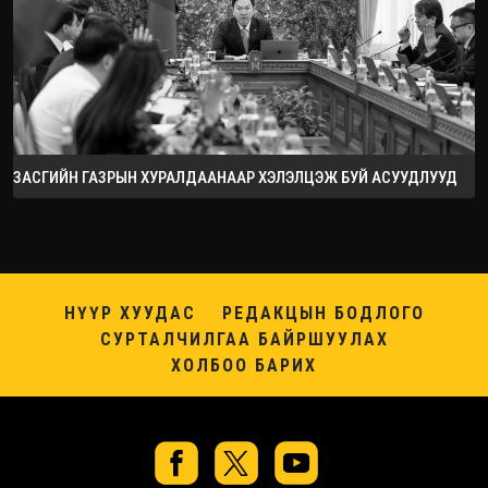
ЗАСГИЙН ГАЗРЫН ХУРАЛДААНААР ХЭЛЭЛЦЭЖ БУЙ АСУУДЛУУД
НҮҮР ХУУДАС
РЕДАКЦЫН БОДЛОГО
СУРТАЛЧИЛГАА БАЙРШУУЛАХ
ХОЛБОО БАРИХ