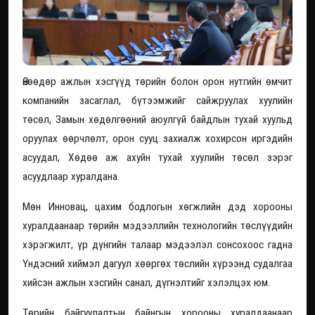
Өнөөдөр ажлын хэсгүүд төрийн болон орон нутгийн өмчит
компанийн засаглал, бүтээмжийг сайжруулах хуулийн
төсөл, Замын хөдөлгөөний аюулгүй байдлын тухай хуульд
оруулах өөрчлөлт, орон сууц захиалж хохирсон иргэдийн
асуудал, Хөдөө аж ахуйн тухай хуулийн төсөл зэрэг
асуудлаар хуралдана.
Мөн Инновац, цахим бодлогын хөгжлийн дэд хорооны
хуралдаанаар төрийн мэдээллийн технологийн төслүүдийн
хэрэгжилт, үр дүнгийн талаар мэдээлэл сонсохоос гадна
Үндэсний хиймэл дагуул хөөргөх төслийн хүрээнд судалгаа
хийсэн ажлын хэсгийн санал, дүгнэлтийг хэлэлцэх юм.
Төрийн байгуулалтын байнгын хорооны хуралдаанаар