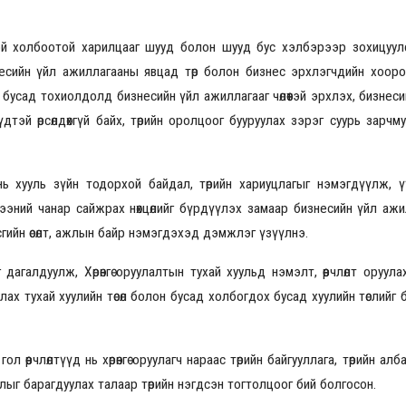
й холбоотой харилцааг шууд болон шууд бус хэлбэрээр зохицуулс
изнесийн үйл ажиллагааны явцад төр болон бизнес эрхлэгчдийн хоор
2026.08.30 20:00
бусад тохиолдолд бизнесийн үйл ажиллагааг чөлөөтэй эрхлэх, бизнес
үдтэй өрсөлдөхгүй байх, төрийн оролцоог бууруулах зэрэг суурь зарчм
өл нь хууль зүйн тодорхой байдал, төрийн хариуцлагыг нэмэгдүүлж, 
ээний чанар сайжрах нөхцөлийг бүрдүүлэх замаар бизнесийн үйл ажилл
асгийн өсөлт, ажлын байр нэмэгдэхэд дэмжлэг үзүүлнэ.
йг дагалдуулж, Хөрөнгө оруулалтын тухай хуульд нэмэлт, өөрчлөлт оруул
руулах тухай хуулийн төсөл болон бусад холбогдох бусад хуулийн төслийг
ол өөрчлөлтүүд нь хөрөнгө оруулагч нараас төрийн байгууллага, төрийн а
лыг барагдуулах талаар төрийн нэгдсэн тогтолцоог бий болгосон.