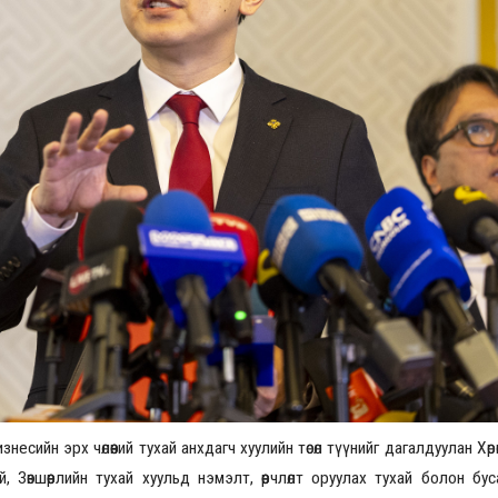
Үзвэрийн хувиарууд
Үз
есийн эрх чөлөөний тухай анхдагч хуулийн төсөл түүнийг дагалдуулан Хөрө
ай, Зөвшөөрлийн тухай хуульд нэмэлт, өөрчлөлт оруулах тухай болон б