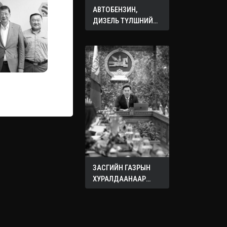
АВТОБЕНЗИН,
ДИЗЕЛЬ ТҮЛШНИЙ
ОНЦГОЙ АЛБАН
ТАТВАРЫГ ТЭГЛЭЛЭЭ
ЗАСГИЙН ГАЗРЫН
ХУРАЛДААНААР
ХЭЛЭЛЦЭЖ БУЙ
АСУУДЛУУД