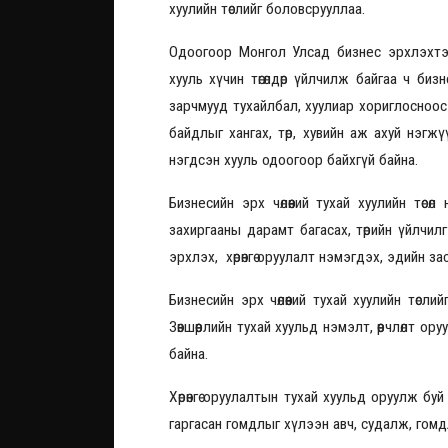
хуулийн төслийг боловсрууллаа.
Одоогоор Монгол Улсад бизнес эрхлэхтэ
хууль хүчин төгөлдөр үйлчилж байгаа ч б
зарчмууд тухайлбал, хуулиар хориглосноос 
байдлыг хангах, төр, хувийн аж ахуй нэгжү
нэгдсэн хууль одоогоор байхгүй байна.
Бизнесийн эрх чөлөөний тухай хуулийн төс
захиргааны дарамт багасах, төрийн үйлчилг
эрхлэх, хөрөнгө оруулалт нэмэгдэх, эдийн з
Бизнесийн эрх чөлөөний тухай хуулийн төсли
Зөвшөөрлийн тухай хуульд нэмэлт, өөрчлөлт о
байна.
Хөрөнгө оруулалтын тухай хуульд оруулж буй г
гаргасан гомдлыг хүлээн авч, судалж, гомд