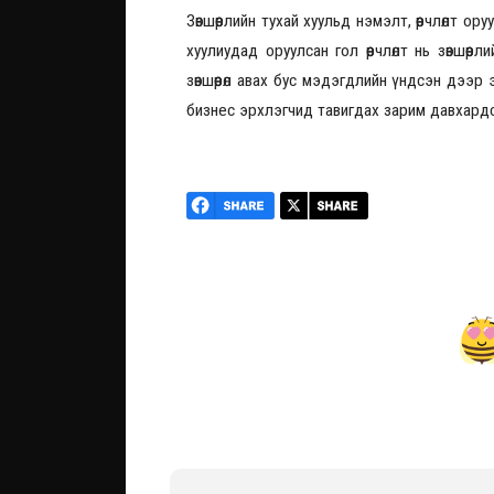
Зөвшөөрлийн тухай хуульд нэмэлт, өөрчлөлт 
хуулиудад оруулсан гол өөрчлөлт нь зөвшө
зөвшөөрөл авах бус мэдэгдлийн үндсэн дээр 
бизнес эрхлэгчид тавигдах зарим давхардс