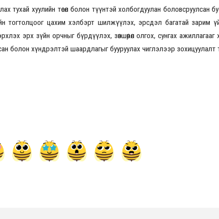
оруулах тухай хуулийн төсөл болон түүнтэй холбогдуулан боловсруулсан 
өрлийн тогтолцоог цахим хэлбэрт шилжүүлэх, эрсдэл багатай зарим ү
эрхлэх эрх зүйн орчныг бүрдүүлэх, зөвшөөрөл олгох, сунгах ажиллагааг
ан болон хүндрэлтэй шаардлагыг бууруулах чиглэлээр зохицуулалт т