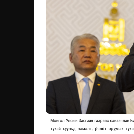
Монгол Улсын Засгийн газраас санаачлан Бизн
тухай хуульд нэмэлт, өөрчлөлт оруулах тух