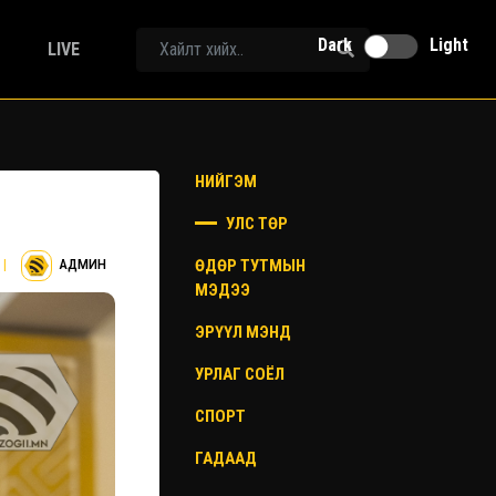
Dark
Light
LIVE
НИЙГЭМ
УЛС ТӨР
ӨДӨР ТУТМЫН
|
АДМИН
МЭДЭЭ
ЭРҮҮЛ МЭНД
УРЛАГ СОЁЛ
СПОРТ
ГАДААД