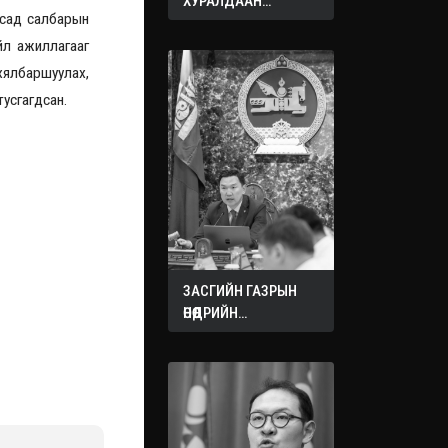
ХУРАЛДААН
бусад салбарын
ЭХЭЛЛЭЭ
йл ажиллагааг
 хялбаршуулах,
усгагдсан.
ЗАСГИЙН ГАЗРЫН
ӨНӨӨДРИЙН
ХУРАЛДААНААС
ГАРСАН
ШИЙДВЭРҮҮД