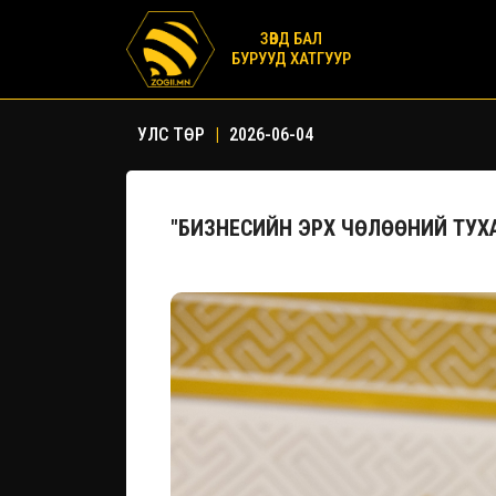
ЗӨВД БАЛ
БУРУУД ХАТГУУР
УЛС ТӨР
|
2026-06-04
"БИЗНЕСИЙН ЭРХ ЧӨЛӨӨНИЙ ТУХ