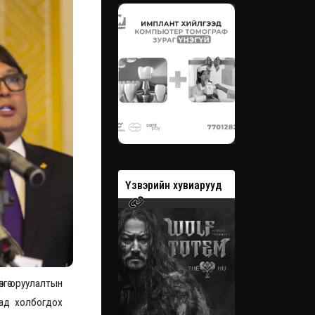
вэрийн хувиарууд
Үзвэрийн хувиарууд
Үзвэрийн 
нгө оруулалтын
усад холбогдох