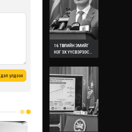
16 ТӨРЛИЙН ЭМИЙГ
НЭГ ЭХ ҮҮСВЭРЭЭС
ХУДАЛДАН АВАХ
ЖУРМЫГ БАТАЛЛАА