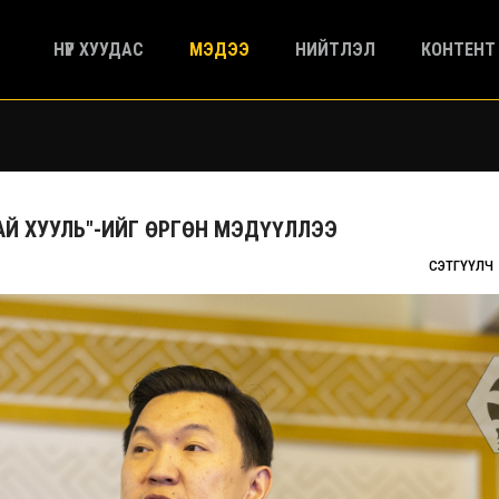
НҮҮР ХУУДАС
МЭДЭЭ
НИЙТЛЭЛ
КОНТЕНТ
АЙ ХУУЛЬ"-ИЙГ ӨРГӨН МЭДҮҮЛЛЭЭ
СЭТГҮҮЛЧ