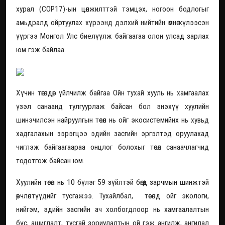
хурал (COP17)-ын цөлжилттэй тэмцэх, ногоон бодлогыг
амьдралд ойртуулах хүрээнд дэлхий нийтийн өмнө хүлээсэн
үүргээ Монгол Улс биелүүлж байгаагаа олон улсад зарлах
юм гэж байлаа.
Хүчин төгөлдөр үйлчилж байгаа Ойн тухай хууль нь хамгаалах
үзэл санаанд тулгуурлаж байсан бол энэхүү хуулийн
шинэчилсэн найруулгын төсөл нь ойг экосистемийнх нь хувьд
хадгалахын зэрэгцээ эдийн засгийн эргэлтэд оруулахад
чиглэж байгаагаараа онцлог болохыг төсөл санаачлагчид
тодотгож байсан юм.
Хуулийн төсөл нь 10 бүлэг 59 зүйлтэй бөгөөд зарчмын шинжтэй
өөрчлөлтүүдийг тусгажээ. Тухайлбал, төсөлд ойг экологи,
нийгэм, эдийн засгийн ач холбогдлоор нь хамгаалалтын
бүс, ашиглалт, тусгай зориулалтын ой гэж ангилж, ангилал