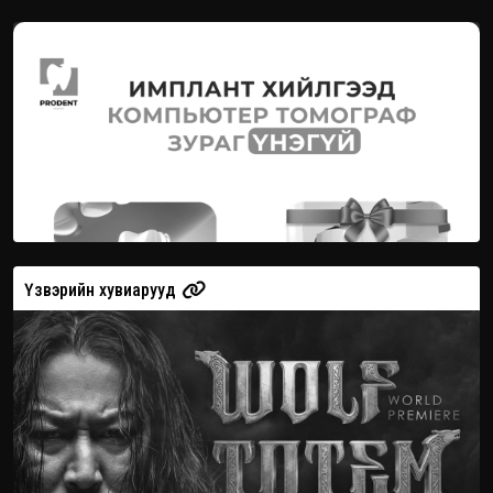
Үзвэрийн хувиарууд