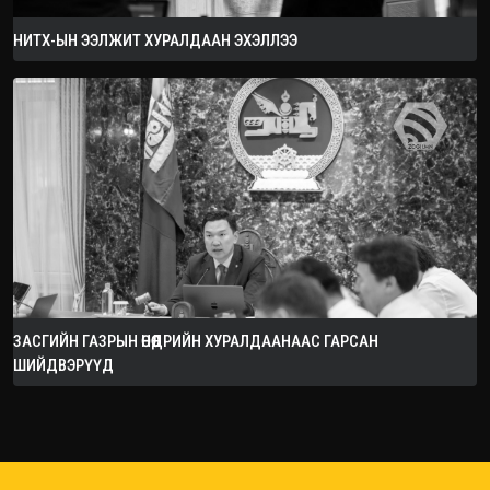
НИТХ-ЫН ЭЭЛЖИТ ХУРАЛДААН ЭХЭЛЛЭЭ
ЗАСГИЙН ГАЗРЫН ӨНӨӨДРИЙН ХУРАЛДААНААС ГАРСАН
ШИЙДВЭРҮҮД