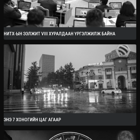
НИТХ-ЫН ЭЭЛЖИТ VIII ХУРАЛДААН ҮРГЭЛЖИЛЖ БАЙНА
ЭНЭ 7 ХОНОГИЙН ЦАГ АГААР