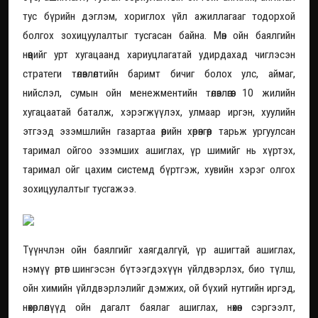
тус бүрийн дэглэм, хориглох үйл ажиллагааг тодорхой
болгох зохицуулалтыг тусгасан байна. Мөн ойн баялгийн
нөөцийг урт хугацаанд хариуцлагатай удирдахад чиглэсэн
стратеги төлөвлөлтийн баримт бичиг болох улс, аймаг,
нийслэл, сумын ойн менежментийн төлөвлөгөөг 10 жилийн
хугацаатай баталж, хэрэгжүүлэх, улмаар иргэн, хуулийн
этгээд эзэмшлийн газартаа өөрийн хөрөнгөөр тарьж ургуулсан
таримал ойгоо эзэмших ашиглах, үр шимийг нь хүртэх,
таримал ойг цахим системд бүртгэж, хувийн хэрэг олгох
зохицуулалтыг тусгажээ.
Түүнчлэн ойн баялгийг хаягдалгүй, үр ашигтай ашиглах,
нэмүү өртөг шингэсэн бүтээгдэхүүн үйлдвэрлэх, био түлш,
ойн химийн үйлдвэрлэлийг дэмжих, ой бүхий нутгийн иргэд,
нөхөрлөлүүд ойн дагалт баялаг ашиглах, нөхөн сэргээлт,