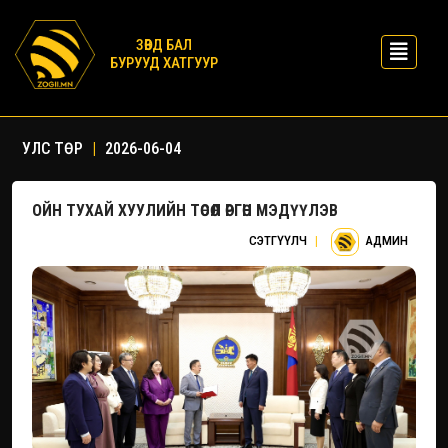
ЗӨВД БАЛ
БУРУУД ХАТГУУР
УЛС ТӨР
|
2026-06-04
ОЙН ТУХАЙ ХУУЛИЙН ТӨСӨЛ ӨРГӨН МЭДҮҮЛЭВ
СЭТГҮҮЛЧ
|
АДМИН