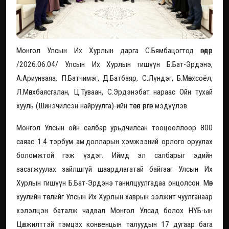
Монгол Улсын Их Хурлын дарга С.Бямбацогтод өнөөдөр
/2026.06.04/ Улсын Их Хурлын гишүүн Б.Бат-Эрдэнэ,
А.Ариунзаяа, П.Батчимэг, Д.Батбаяр, С.Лүндэг, Б.Мөнхсоёл,
Л.Мөнхбаясгалан, Ц.Туваан, С.Эрдэнэбат нараас Ойн тухай
хууль (Шинэчилсэн найруулга)-ийн төсөл өргөн мэдүүлэв.
Монгол Улсын ойн салбар урьдчилсан тооцооллоор 800
саяас 1.4 тэрбум ам.долларын хэмжээний орлого оруулах
боломжтой гэж үздэг. Иймд эл салбарыг эдийн
засагжуулах зайлшгүй шаардлагатай байгааг Улсын Их
Хурлын гишүүн Б.Бат-Эрдэнэ танилцуулгадаа онцолсон. Мөн
хуулийн төслийг Улсын Их Хурлын хаврын ээлжит чуулганаар
хэлэлцэн баталж чадвал Монгол Улсад болох НҮБ-ын
Цөлжилттэй тэмцэх конвенцын талуудын 17 дугаар бага