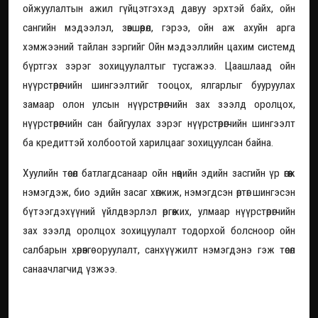
ойжуулалтын ажил гүйцэтгэхэд давуу эрхтэй байх, ойн
сангийн мэдээлэл, зөвшөөрөл, гэрээ, ойн аж ахуйн арга
хэмжээний тайлан зэргийг Ойн мэдээллийн цахим системд
бүртгэх зэрэг зохицуулалтыг тусгажээ. Цаашлаад ойн
нүүрстөрөгчийн шингээлтийг тооцох, ялгарлыг бууруулах
замаар олон улсын нүүрстөрөгчийн зах зээлд оролцох,
нүүрстөрөгчийн сан байгуулах зэрэг нүүрстөрөгчийн шингээлт
ба кредиттэй холбоотой харилцааг зохицуулсан байна.
Хуулийн төсөл батлагдсанаар ойн нөөцийн эдийн засгийн үр өгөөж
нэмэгдэж, био эдийн засаг хөгжиж, нэмэгдсэн өртөг шингэсэн
бүтээгдэхүүний үйлдвэрлэл өргөжих, улмаар нүүрстөрөгчийн
зах зээлд оролцох зохицуулалт тодорхой болсноор ойн
салбарын хөрөнгө оруулалт, санхүүжилт нэмэгдэнэ гэж төсөл
санаачлагчид үзжээ.