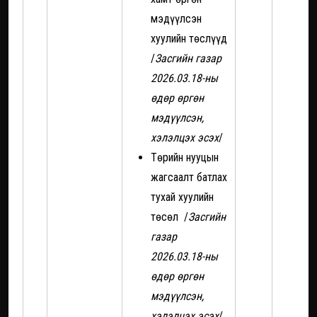
мэдүүлсэн
хуулийн төслүүд
/
Засгийн газар
2026.03.18-ны
өдөр өргөн
мэдүүлсэн,
хэлэлцэх эсэх
/
Төрийн нууцын
жагсаалт батлах
тухай хуулийн
төсөл /
Засгийн
газар
2026.03.18-ны
өдөр өргөн
мэдүүлсэн,
хэлэлцэх эсэх
/