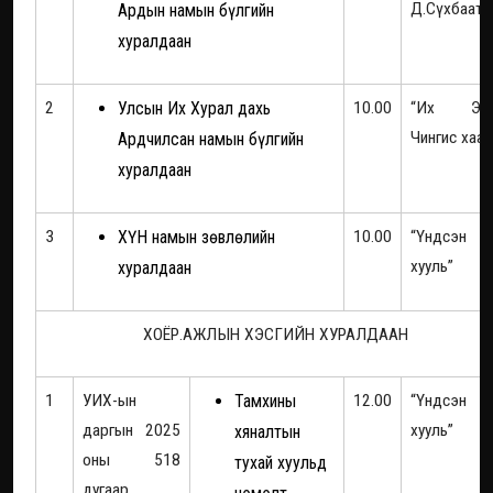
Д.Сүхбаата
Ардын намын бүлгийн
хуралдаан
2
Улсын Их Хурал дахь
10.00
“Их Эз
Чингис хаан
Ардчилсан намын бүлгийн
хуралдаан
3
ХҮН намын зөвлөлийн
10.00
“Үндсэн
хууль”
хуралдаан
ХОЁР.АЖЛЫН ХЭСГИЙН ХУРАЛДААН
1
УИХ-ын
Тамхины
12.00
“Үндсэн
даргын 2025
хууль”
хяналтын
оны 518
тухай хуульд
дугаар