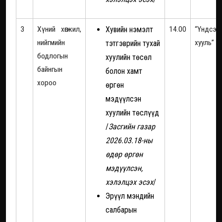
3
Хүний хөгжил,
Хувийн нэмэлт
14.00
“Үндсэн
нийгмийн
хууль”
тэтгэврийн тухай
бодлогын
хуулийн төсөл
байнгын
болон хамт
хороо
өргөн
мэдүүлсэн
хуулийн төслүүд
/
Засгийн газар
2026.03.18-ны
өдөр өргөн
мэдүүлсэн,
хэлэлцэх эсэх
/
Эрүүл мэндийн
салбарын