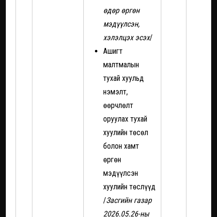
өдөр өргөн
мэдүүлсэн,
хэлэлцэх эсэх
/
Ашигт
малтмалын
тухай хуульд
нэмэлт,
өөрчлөлт
оруулах тухай
хуулийн төсөл
болон хамт
өргөн
мэдүүлсэн
хуулийн төслүүд
/
Засгийн газар
2026.05.26-ны