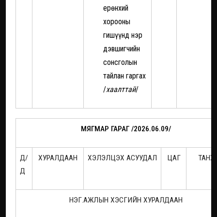
ерөнхий
хорооны
гишүүнд нэр
дэвшигчийн
сонсголын
тайлан гаргах
/
хаалттай
/
МЯГМАР ГАРАГ /2026.06.09/
Д/
ХУРАЛДААН
ХЭЛЭЛЦЭХ АСУУДАЛ
ЦАГ
ТАНХ
Д
НЭГ.АЖЛЫН ХЭСГИЙН ХУРАЛДААН