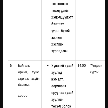
тогтоолын
төслүүдийг
хэлэлцүүлэгт
бэлтгэх
үүрэг бүхий
ажлын
хэсгийн
хуралдаан
5
Байгаль
Хүнсний тухай
14.00
“Үндсэн
орчин, хүнс,
хууль”
хуульд
хөдөө аж ахуйн
нэмэлт,
байнгын
өөрчлөлт
оруулах тухай
хороо
хуулийн
төсөл болон