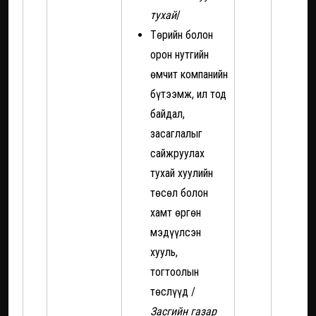
тухай
/
Төрийн болон
орон нутгийн
өмчит компанийн
бүтээмж, ил тод
байдал,
засаглалыг
сайжруулах
тухай хуулийн
төсөл болон
хамт өргөн
мэдүүлсэн
хууль,
тогтоолын
төслүүд /
Засгийн газар