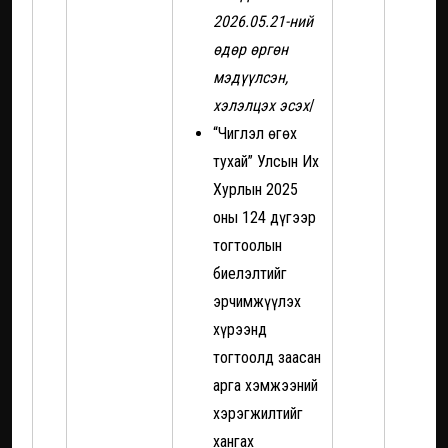
2026.05.21-ний
өдөр өргөн
мэдүүлсэн,
хэлэлцэх эсэх
/
“Чиглэл өгөх
тухай” Улсын Их
Хурлын 2025
оны 124 дүгээр
тогтоолын
биелэлтийг
эрчимжүүлэх
хүрээнд
тогтоолд заасан
арга хэмжээний
хэрэгжилтийг
хангах