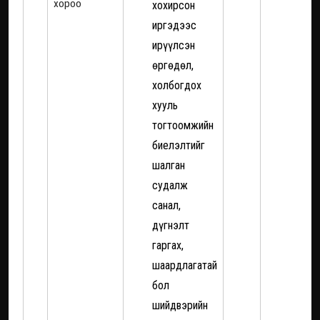
хороо
хохирсон
иргэдээс
ирүүлсэн
өргөдөл,
холбогдох
хууль
тогтоомжийн
биелэлтийг
шалган
судалж
санал,
дүгнэлт
гаргах,
шаардлагатай
бол
шийдвэрийн