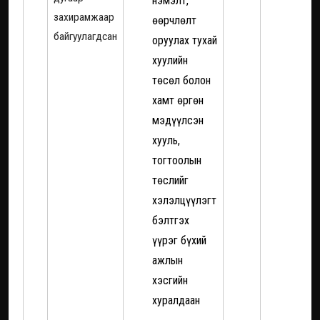
нэмэлт,
захирамжаар
өөрчлөлт
байгуулагдсан
оруулах тухай
хуулийн
төсөл болон
хамт өргөн
мэдүүлсэн
хууль,
тогтоолын
төслийг
хэлэлцүүлэгт
бэлтгэх
үүрэг бүхий
ажлын
хэсгийн
хуралдаан