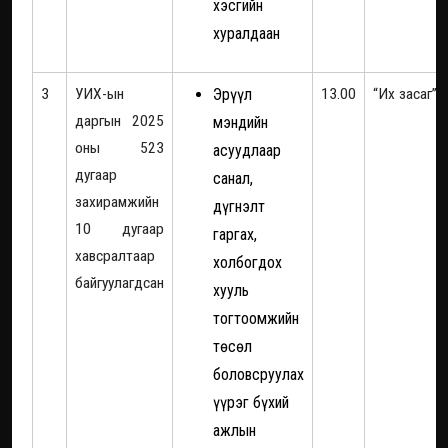
хэсгийн
хуралдаан
3
УИХ-ын
Эрүүл
13.00
“Их засаг”
даргын 2025
мэндийн
оны 523
асуудлаар
дугаар
санал,
захирамжийн
дүгнэлт
10 дугаар
гаргах,
хавсралтаар
холбогдох
байгуулагдсан
хууль
тогтоомжийн
төсөл
боловсруулах
үүрэг бүхий
ажлын