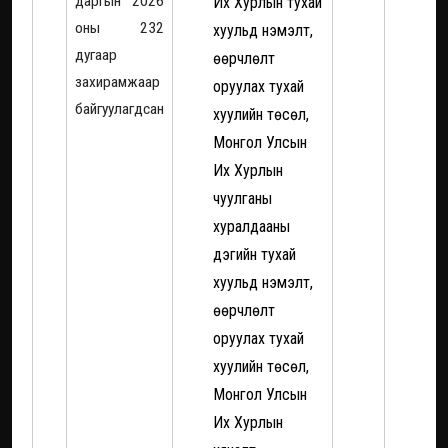
даргын 2026
Их Хурлын тухай
оны 232
хуульд нэмэлт,
дугаар
өөрчлөлт
захирамжаар
оруулах тухай
байгуулагдсан
хуулийн төсөл,
Монгол Улсын
Их Хурлын
чуулганы
хуралдааны
дэгийн тухай
хуульд нэмэлт,
өөрчлөлт
оруулах тухай
хуулийн төсөл,
Монгол Улсын
Их Хурлын