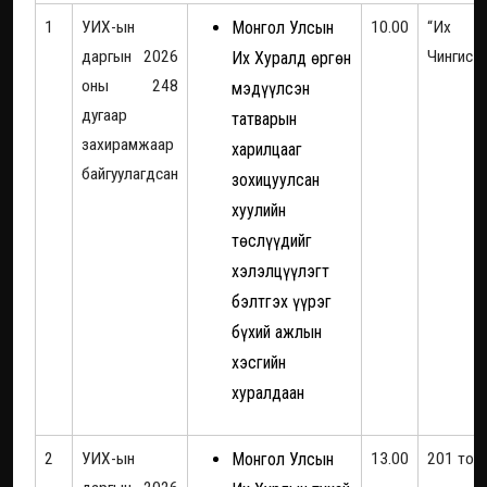
1
УИХ-ын
Монгол Улсын
10.00
“Их Э
даргын 2026
Чингис х
Их Хуралд өргөн
оны 248
мэдүүлсэн
дугаар
татварын
захирамжаар
харилцааг
байгуулагдсан
зохицуулсан
хуулийн
төслүүдийг
хэлэлцүүлэгт
бэлтгэх үүрэг
бүхий ажлын
хэсгийн
хуралдаан
2
УИХ-ын
Монгол Улсын
13.00
201 тоо