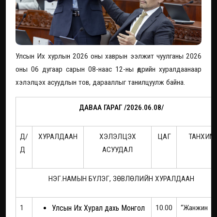
Улсын Их хурлын 2026 оны хаврын ээлжит чуулганы 2026
оны 06 дугаар сарын 08-наас 12-ны өдрийн хуралдаанаар
хэлэлцэх асуудлын тов, дарааллыг танилцуулж байна.
ДАВАА ГАРАГ /2026.06.08/
Д/
ХУРАЛДААН
ХЭЛЭЛЦЭХ
ЦАГ
ТАНХИМ
Д
АСУУДАЛ
НЭГ.НАМЫН БҮЛЭГ, ЗӨВЛӨЛИЙН ХУРАЛДААН
1
Улсын Их Хурал дахь Монгол
10.00
“Жанжин