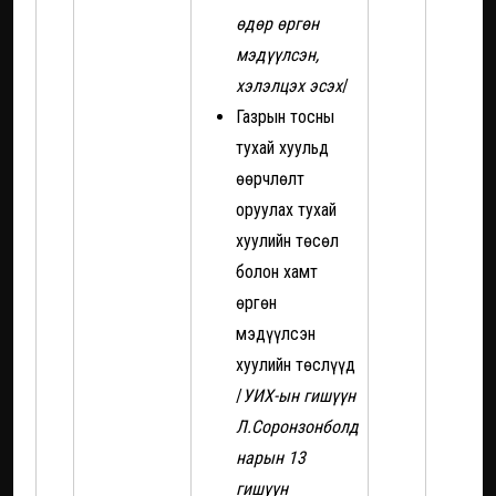
өдөр өргөн
мэдүүлсэн,
хэлэлцэх эсэх
/
Газрын тосны
тухай хуульд
өөрчлөлт
оруулах тухай
хуулийн төсөл
болон хамт
өргөн
мэдүүлсэн
хуулийн төслүүд
/
УИХ-ын гишүүн
Л.Соронзонболд
нарын 13
гишүүн