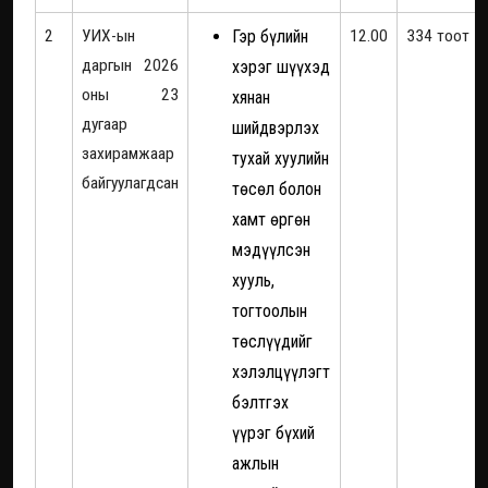
2
УИХ-ын
Гэр бүлийн
12.00
334 тоот
даргын 2026
хэрэг шүүхэд
оны 23
хянан
дугаар
шийдвэрлэх
захирамжаар
тухай хуулийн
байгуулагдсан
төсөл болон
хамт өргөн
мэдүүлсэн
хууль,
тогтоолын
төслүүдийг
хэлэлцүүлэгт
бэлтгэх
үүрэг бүхий
ажлын