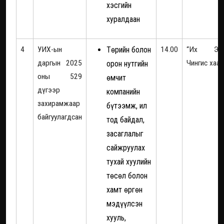
хэсгийн
хуралдаан
4
УИХ-ын
Төрийн болон
14.00
“Их Эз
даргын 2025
Чингис хаан
орон нутгийн
оны 529
өмчит
дүгээр
компанийн
захирамжаар
бүтээмж, ил
байгуулагдсан
тод байдал,
засаглалыг
сайжруулах
тухай хуулийн
төсөл болон
хамт өргөн
мэдүүлсэн
хууль,