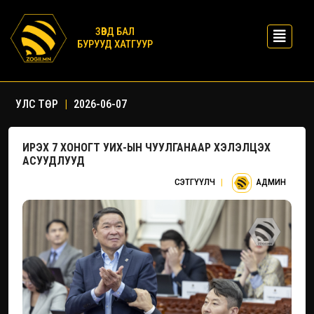
ЗӨВД БАЛ
БУРУУД ХАТГУУР
УЛС ТӨР
|
2026-06-07
ИРЭХ 7 ХОНОГТ УИХ-ЫН ЧУУЛГАНААР ХЭЛЭЛЦЭХ
АСУУДЛУУД
СЭТГҮҮЛЧ
|
АДМИН