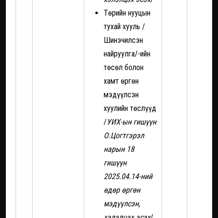
Төрийн нууцын
тухай хууль /
Шинэчилсэн
найруулга/-ийн
төсөл болон
хамт өргөн
мэдүүлсэн
хуулийн төслүүд
/
УИХ-ын гишүүн
О.Цогтгэрэл
нарын 18
гишүүн
2025.04.14-ний
өдөр өргөн
мэдүүлсэн,
хэлэлцэх эсэх
/