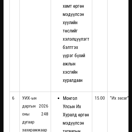
хамт өргөн
мэдүүлсэн
хуулийн
төслийг
хэлэлцүүлэгт
бэлтгэх
үүрэг бүхий
ажлын
хэсгийн
хуралдаан
6
УИХ-ын
Монгол
15.00
“Их засаг”
даргын 2026
Улсын Их
оны 248
Хуралд өргөн
дугаар
мэдүүлсэн
захирамжаар
татварын