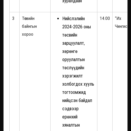
хуралдаан
3
Төсвийн
Нийслэлийн
14.00
“Их Э
байнгын
Чингис х
2024-2026 оны
хороо
төсвийн
зарцуулалт,
хөрөнгө
оруулалтын
төслүүдийн
хэрэгжилт
холбогдох хууль
тогтоомжид
нийцсэн байдал
сэдвээр
ерөнхий
хяналтын