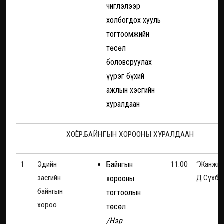
чиглэлээр
холбогдох хууль
тогтоомжийн
төсөл
боловсруулах
үүрэг бүхий
ажлын хэсгийн
хуралдаан
ХОЁР.БАЙНГЫН ХОРООНЫ ХУРАЛДААН
1
Эдийн
Байнгын
11.00
“Жанжи
засгийн
Д.Сүхба
хорооны
байнгын
тогтоолын
хороо
төсөл
/Нэр