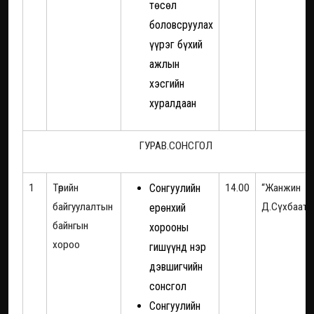
төсөл
боловсруулах
үүрэг бүхий
ажлын
хэсгийн
хуралдаан
ГУРАВ.СОНСГОЛ
1
Төрийн
Сонгуулийн
14.00
“Жанжин
байгуулалтын
Д.Сүхбаата
ерөнхий
байнгын
хорооны
хороо
гишүүнд нэр
дэвшигчийн
сонсгол
Сонгуулийн