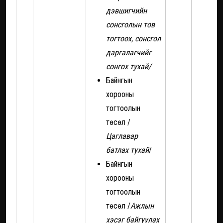
дэвшигчийн
сонсголын тов
тогтоох, сонсгол
даргалагчийг
сонгох тухай/
Байнгын
хорооны
тогтоолын
төсөл /
Цаглавар
батлах
тухай
/
Байнгын
хорооны
тогтоолын
төсөл /
Ажлын
хэсэг байгуулах