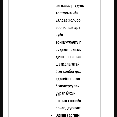
чиглэлээр хууль
тогтоомжийн
уялдаа холбоо,
зөрчилтэй эрх
зүйн
зохицуулалтыг
судалж, санал,
дүгнэлт гаргах,
шаардлагатай
бол холбогдох
хуулийн төсөл
боловсруулах
үүрэг бүхий
ажлын хэсгийн
санал, дүгнэлт
Эдийн засгийн