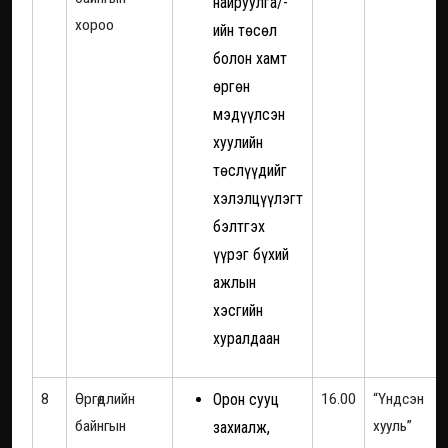
найруулга/-
хороо
ийн төсөл
болон хамт
өргөн
мэдүүлсэн
хуулийн
төслүүдийг
хэлэлцүүлэгт
бэлтгэх
үүрэг бүхий
ажлын
хэсгийн
хуралдаан
8
Өргөдлийн
Орон сууц
16.00
“Үндсэн
байнгын
хууль”
захиалж,