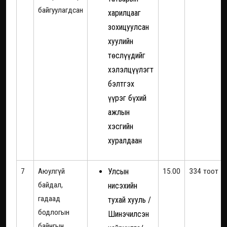
байгуулагдсан
харилцааг
зохицуулсан
хуулийн
төслүүдийг
хэлэлцүүлэгт
бэлтгэх
үүрэг бүхий
ажлын
хэсгийн
хуралдаан
7
Аюулгүй
Улсын
15.00
334 тоот
байдал,
нисэхийн
гадаад
тухай хууль /
бодлогын
Шинэчилсэн
байнгын