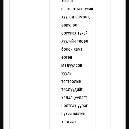
хяналт
шалгалтын тухай
хуульд нэмэлт,
өөрчлөлт
оруулах тухай
хуулийн төсөл
болон хамт
өргөн
мэдүүлсэн
хууль,
тогтоолын
төслүүдийг
хэлэлцүүлэгт
бэлтгэх үүрэг
бүхий ажлын
хэсгийн