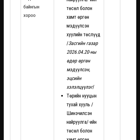
байнгын
төсөл болон
хороо
хамт өргөн
мэдүүлсэн
хуулийн төслүүд
/
Засгийн газар
2026.04.20-ны
өдөр өргөн
мэдүүлсэн,
эцсийн
хэлэлцүүлэг
/
Төрийн нууцын
тухай хууль /
Шинэчилсэн
найруулга/-ийн
төсөл болон
хамт өргөн