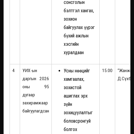
сонсголын
бэлтгэл хангах,
зохион
байгуулах үүрэг
бүхий ажлын
хэсгийн
хуралдаан
4
УИХ-ын
Усны нөөцийг
15.00
“Жанжи
даргын 2026
Д.Сүхба
хамгаалах,
оны 95
зохистой
дугаар
ашиглах эрх
захирамжаар
зүйн
байгуулагдсан
зохицуулалтыг
боловсронгуй
болгох