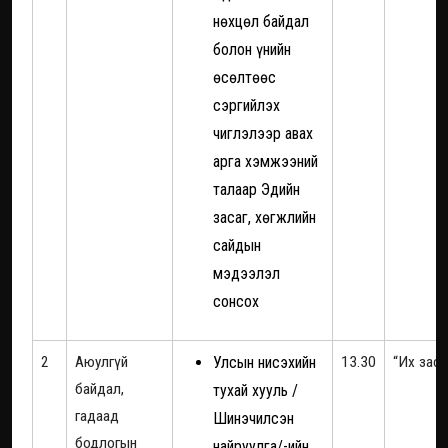
нөхцөл байдал
болон үнийн
өсөлтөөс
сэргийлэх
чиглэлээр авах
арга хэмжээний
талаар Эдийн
засаг, хөгжлийн
сайдын
мэдээлэл
сонсох
2
Аюулгүй
Улсын нисэхийн
13.30
“Их заса
байдал,
тухай хууль /
гадаад
Шинэчилсэн
бодлогын
найруулга/-ийн