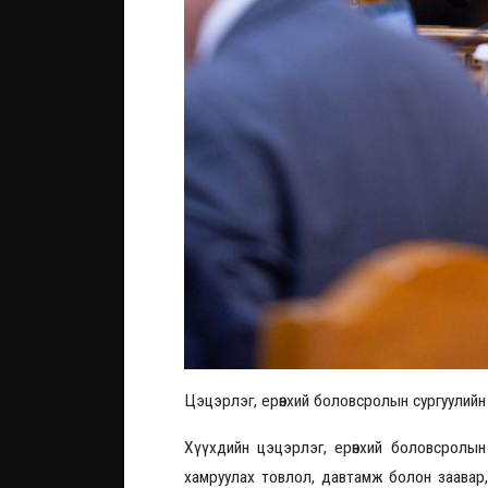
Цэцэрлэг, ерөнхий боловсролын сургуулийн
Хүүхдийн цэцэрлэг, ерөнхий боловсролын
хамруулах товлол, давтамж болон заавар,