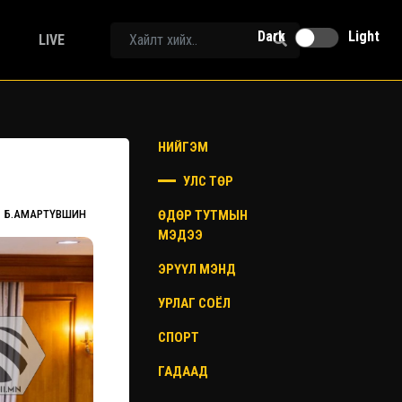
Dark
Light
LIVE
НИЙГЭМ
УЛС ТӨР
ӨДӨР ТУТМЫН
Б.АМАРТҮВШИН
МЭДЭЭ
ЭРҮҮЛ МЭНД
УРЛАГ СОЁЛ
СПОРТ
ГАДААД