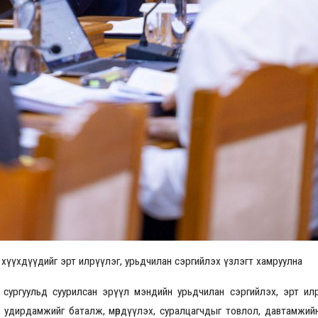
 хүүхдүүдийг эрт илрүүлэг, урьдчилан сэргийлэх үзлэгт хамруулна
 сургуульд суурилсан эрүүл мэндийн урьдчилан сэргийлэх, эрт ил
 удирдамжийг баталж, мөрдүүлэх, суралцагчдыг товлол, давтамжийн