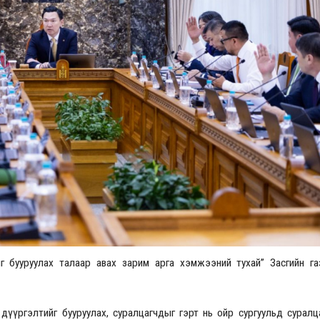
Үзвэрийн хувиарууд
Үз
ыг бууруулах талаар авах зарим арга хэмжээний тухай” Засгийн г
эг дүүргэлтийг бууруулах, суралцагчдыг гэрт нь ойр сургуульд сурал