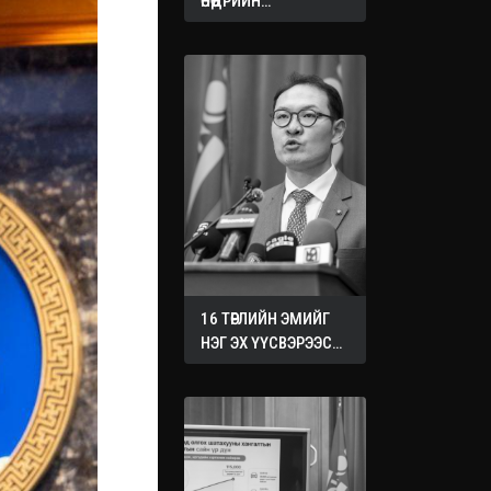
ӨНӨӨДРИЙН
ХУРАЛДААНААС
ГАРСАН
ШИЙДВЭРҮҮД
16 ТӨРЛИЙН ЭМИЙГ
НЭГ ЭХ ҮҮСВЭРЭЭС
ХУДАЛДАН АВАХ
ЖУРМЫГ БАТАЛЛАА