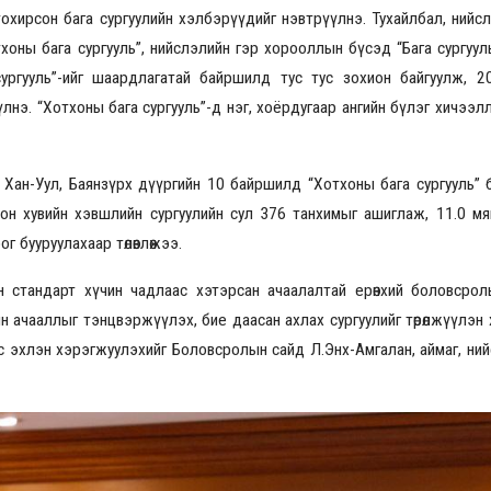
хирсон бага сургуулийн хэлбэрүүдийг нэвтрүүлнэ. Тухайлбал, нийсл
хоны бага сургууль”, нийслэлийн гэр хорооллын бүсэд “Бага сургууль
ургууль”-ийг шаардлагатай байршилд тус тус зохион байгуулж, 2
2026.08.30 20:00
лнэ. “Хотхоны бага сургууль”-д нэг, хоёрдугаар ангийн бүлэг хичээл
Хан-Уул, Баянзүрх дүүргийн 10 байршилд “Хотхоны бага сургууль” б
он хувийн хэвшлийн сургуулийн сул 376 танхимыг ашиглаж, 11.0 мя
г бууруулахаар төлөвлөжээ.
 стандарт хүчин чадлаас хэтэрсан ачаалалтай ерөнхий боловсрол
дын ачааллыг тэнцвэржүүлэх, бие даасан ахлах сургуулийг төрөлжүүлэн 
эхлэн хэрэгжуулэхийг Боловсролын сайд Л.Энх-Амгалан, аймаг, ний
.