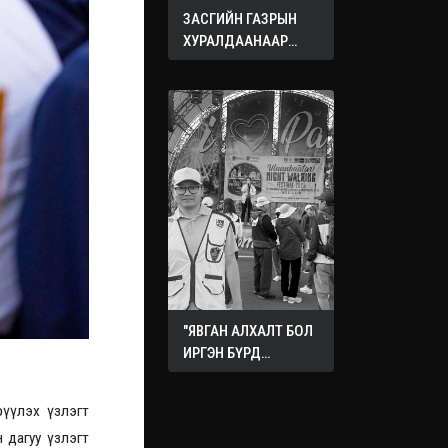
ЗАСГИЙН ГАЗРЫН
ХУРАЛДААНААР
ХЭЛЭЛЦЭЖ БУЙ
АСУУДЛУУД
"ЯВГАН АЛХАЛТ БОЛ
ИРГЭН БҮРД
ХҮРТЭЭМЖТЭЙ
НИЙГМИЙН ЭРҮҮЛ
рүүлэх үзлэгт
МЭНДИЙН
 дагуу үзлэгт
БОДЛОГО"