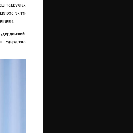
ош тодруулах,
 жилээс эхлэн
лгалаа.
н удирдамжийн
н удирдлага,
.