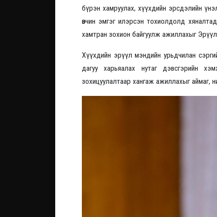
бүрэн хамруулах, хүүхдийн эрсдэлийн үнэ
өвчин эмгэг илэрсэн тохиолдолд хяналта
хамтран зохион байгуулж ажиллахыг Эрүүл
Хүүхдийн эрүүл мэндийн урьдчилан сэрги
дагуу харьяалах нутаг дэвсгэрийн хэ
зохицуулалтаар хангаж ажиллахыг аймаг, н