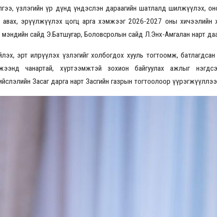
лгээ, үзлэгийн үр дүнд үндэслэн дараагийн шатлалд шилжүүлэх, он
д авах, эрүүлжүүлэх цогц арга хэмжээг 2026-2027 оны хичээлийн
 мэндийн сайд Э.Батшугар, Боловсролын сайд Л.Энх-Амгалан нарт даа
йлэх, эрт илрүүлэх үзлэгийг холбогдох хууль тогтоомж, батлагдса
мжээнд чанартай, хүртээмжтэй зохион байгуулах ажлыг нэгдсэ
ийслэлийн Засаг дарга нарт Засгийн газрын тогтоолоор үүрэгжүүллээ