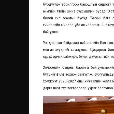
бүрдүүлэх зорилгоор байршлын онцлогт то
аймгийн төвийн шинэ суурьшлын бүсэд “Хот
болон хил орчмын бүсэд “Багийн бага с
хичээлийн жилээс үйл ажиллагааг нь эхлүү
байгуулна.
Урьдчилсан байдлаар нийслэлийн Баянгол, 
мянган хүүхдийг хамруулна. Цэцэрлэг бол
сурах орчин сайжирч, бүлэг дүүргэлтийн тоо
Хичээлийн байрны барилга байгууламжийн
бүтцийг өөрчлөн зохион байгуулж, сургуулиу
хэмжээг 2026-2027 оны хичээлийн жилээс 
дарга нарт тус тогтоолоор үүрэг болголоо