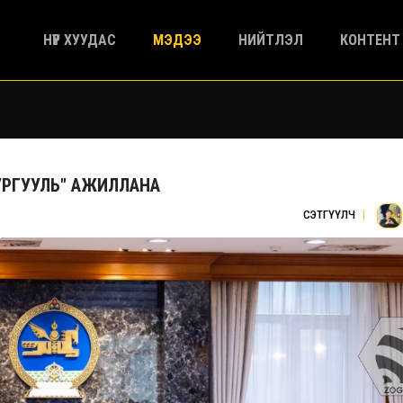
НҮҮР ХУУДАС
МЭДЭЭ
НИЙТЛЭЛ
КОНТЕНТ
УРГУУЛЬ" АЖИЛЛАНА
СЭТГҮҮЛЧ
|