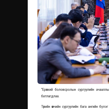
“Ерөнхий боловсролын сургуулийн ачаалл
батлагдлаа.
Төрийн өмчийн сургуулийн бага ангийн бүл