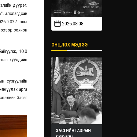
элийн дүүрэг,
”, алслагдсан
026-2027 оны
2026.08.08
2026.09
2026.09.19
лэхээр зохион
ОНЦЛОХ МЭДЭЭ
айгуулж, 10.0
нган хүүхдийн
ын сургуулийн
хөгжүүлэх арга
слэлийн Засаг
ЗАСГИЙН ГАЗРЫН