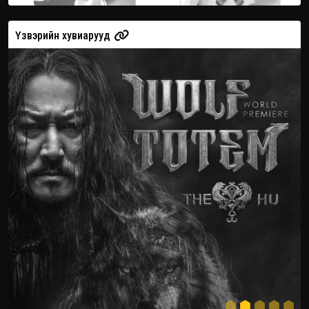
Үзвэрийн хувиарууд