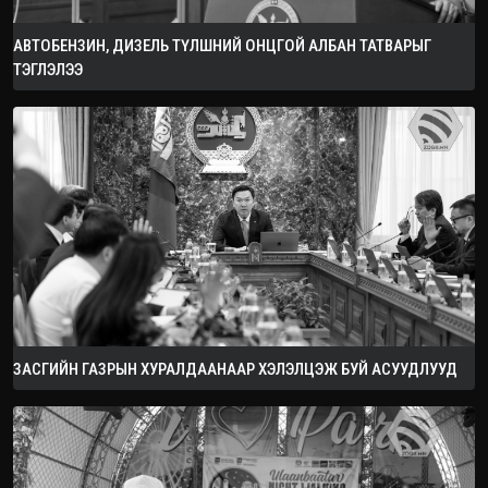
АВТОБЕНЗИН, ДИЗЕЛЬ ТҮЛШНИЙ ОНЦГОЙ АЛБАН ТАТВАРЫГ
ТЭГЛЭЛЭЭ
ЗАСГИЙН ГАЗРЫН ХУРАЛДААНААР ХЭЛЭЛЦЭЖ БУЙ АСУУДЛУУД