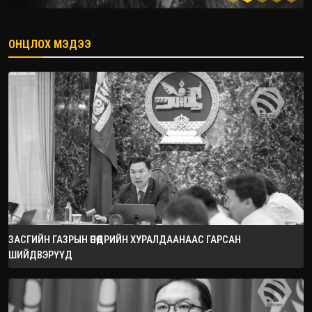
ОНЦЛОХ МЭДЭЭ
2026.09.05
ЗАСГИЙН ГАЗРЫН ӨНӨӨДРИЙН ХУРАЛДААНААС ГАРСАН
ШИЙДВЭРҮҮД