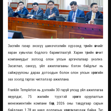
Засгийн газар энэхүү шинэчлэлийн хүрээнд төрийн өмчийг
яаран хувьчлах бодлого баримтлахгүй. Харин төрийн өмчит
компаниудыг эхлээд олон улсын аргачлалаар үнэлнэ.
Засаглал, санхүү, үйл ажиллагааны бэлэн байдлыг нь
сайжруулсны дараа дотоодын болон олон улсын хөрөнгийн
зах зээлд гаргах чиглэлээр ажиллана.
Franklin Templeton нь дэлхийн 30 гаруй улсад үйл ажиллагаа
явуулдаг, 75 жилийн түүхтэй хөрөнгө оруулалтын
менежментийн компани бөгөөд 2026 оны тавдугаар сарын
байдлаар 1.78 их наяд долларын хөрөнгө удирдаж байна. Тус