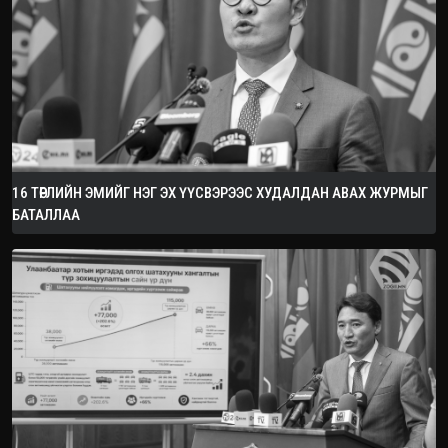
16 ТӨРЛИЙН ЭМИЙГ НЭГ ЭХ ҮҮСВЭРЭЭС ХУДАЛДАН АВАХ ЖУРМЫГ
БАТАЛЛАА