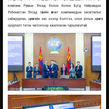
компани Румын Улсад болон болон Бүгд Найрамдах
Узбекистан Улсад төрийн өмчит компаниудын засаглалыг
сайжруулах, хөрөнгийн зах зээлд бэлтгэх, олон улсын хөрөнгө
оруулалт татах чиглэлээр ажилласан туршлагатай.