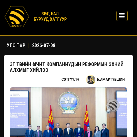
ЗӨВД БАЛ
БУРУУД ХАТГУУР
УЛС ТӨР
|
2026-07-08
ЗГ ТӨРИЙН ӨМЧИТ КОМПАНИУДЫН РЕФОРМЫН ЭХНИЙ
АЛХМЫГ ХИЙЛЭЭ
СЭТГҮҮЛЧ
|
Б.АМАРТҮВШИН