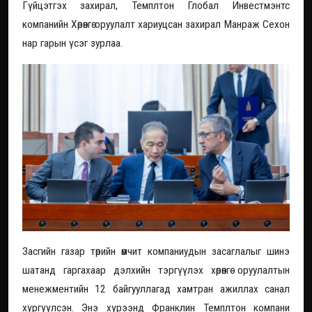
Гүйцэтгэх захирал, Темплтон Глобал Инвестмэнтс
компанийн Хөрөнгө оруулалт хариуцсан захирал Манраж Сехон
нар гарын үсэг зурлаа.
Засгийн газар төрийн өмчит компаниудын засаглалыг шинэ
шатанд гаргахаар дэлхийн тэргүүлэх хөрөнгө оруулалтын
менежментийн 12 байгууллагад хамтран ажиллах санал
хүргүүлсэн. Энэ хүрээнд Франклин Темплтон компани