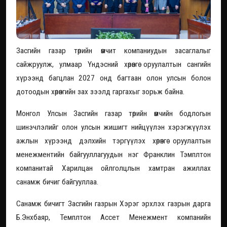
Засгийн газар төрийн өмчит компаниудын засаглалыг
сайжруулж, улмаар Үндэсний хөрөнгө оруулалтын сангийн
хүрээнд багцлан 2027 онд багтаан олон улсын болон
дотоодын хөрөнгийн зах зээлд гаргахыг зорьж байна.
Монгол Улсын Засгийн газар төрийн өмчийн бодлогын
шинэчлэлийг олон улсын жишигт нийцүүлэн хэрэгжүүлэх
ажлын хүрээнд дэлхийн тэргүүлэх хөрөнгө оруулалтын
менежментийн байгууллагуудын нэг Франклин Тэмплтон
компанитай Харилцан ойлголцлын хамтран ажиллах
санамж бичиг байгууллаа.
Санамж бичигт Засгийн газрын Хэрэг эрхлэх газрын дарга
Б.Энхбаяр, Темплтон Ассет Менежмент компанийн