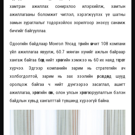
хамтран ажиллах сонирхлоо илэрхийлж, хамтын
ажиллагааны боломжит чиглэл, хэрэгжүүлэх үе шатны
замын зураглалыг тодорхойлох зорилгоор энэхүү санамж
бичгийг байгууллаа.
Одоогийн байдлаар Монгол Улсад төрийн өмчит 108 компани
үйл ажиллагаа явуулж, 60.7 мянган хүнийг ажлын байраар
хангаж байгаа бөгөөд нийт хөрөнгийн хэмжээ нь 60 их наяд төгрөгт
хүрчээ. Эдгээр компанийн зарим нь стратегийн ач
холбогдолтой, зарим нь зах зээлийн өрсөлдөөнд шууд
оролцож байгаа ч нийт дүнгээрээ засаглал, ашигт
ажиллагаа, хөрөнгийн өгөөж, олон улсын хөрөнгө оруулалтын бэлэн
байдлын хувьд хангалттай түвшинд хүрээгүй байна.