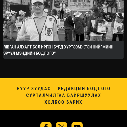
"ЯВГАН АЛХАЛТ БОЛ ИРГЭН БҮРД ХҮРТЭЭМЖТЭЙ НИЙГМИЙН
ЭРҮҮЛ МЭНДИЙН БОДЛОГО"
НҮҮР ХУУДАС
РЕДАКЦЫН БОДЛОГО
СУРТАЛЧИЛГАА БАЙРШУУЛАХ
ХОЛБОО БАРИХ