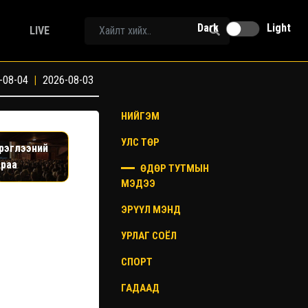
Dark
Light
LIVE
-08-04
|
2026-08-03
НИЙГЭМ
УЛС ТӨР
эрэглээний
араа
ӨДӨР ТУТМЫН
МЭДЭЭ
ЭРҮҮЛ МЭНД
УРЛАГ СОЁЛ
СПОРТ
ГАДААД