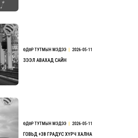
ӨДӨР ТУТМЫН МЭДЭЭ
|
2026-05-11
ЗЭЭЛ АВАХАД САЙН
Үзвэрийн хувиарууд
Үз
ӨДӨР ТУТМЫН МЭДЭЭ
|
2026-05-11
ГОВЬД +38 ГРАДУС ХҮРЧ ХАЛНА