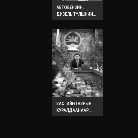
АВТОБЕНЗИН,
ДИЗЕЛЬ ТҮЛШНИЙ
ОНЦГОЙ АЛБАН
ТАТВАРЫГ ТЭГЛЭЛЭЭ
ЗАСГИЙН ГАЗРЫН
ХУРАЛДААНААР
ХЭЛЭЛЦЭЖ БУЙ
АСУУДЛУУД