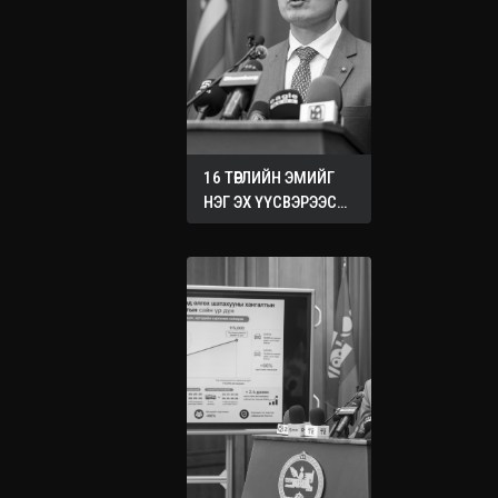
16 ТӨРЛИЙН ЭМИЙГ
НЭГ ЭХ ҮҮСВЭРЭЭС
ХУДАЛДАН АВАХ
ЖУРМЫГ БАТАЛЛАА