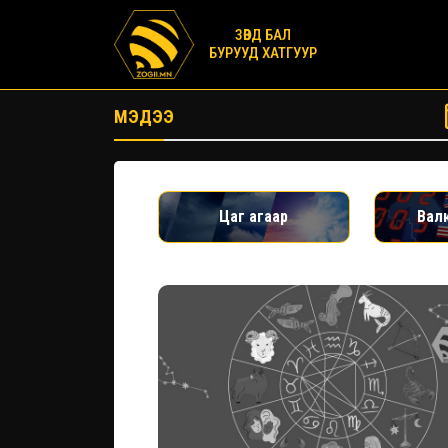
ЗӨВД БАЛ
БУРУУД ХАТГУУР
МЭДЭЭ
Цаг агаар
Вал