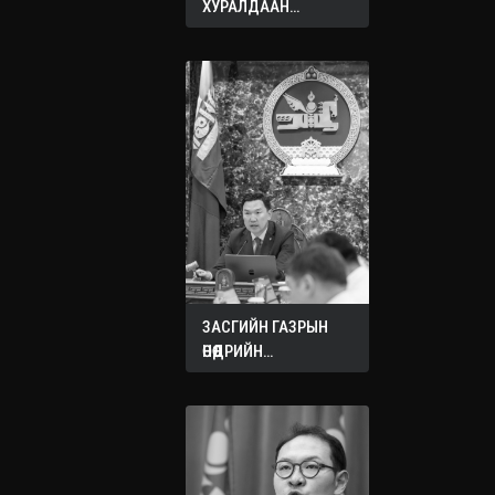
ХУРАЛДААН
ЭХЭЛЛЭЭ
ЗАСГИЙН ГАЗРЫН
ӨНӨӨДРИЙН
ХУРАЛДААНААС
ГАРСАН
ШИЙДВЭРҮҮД