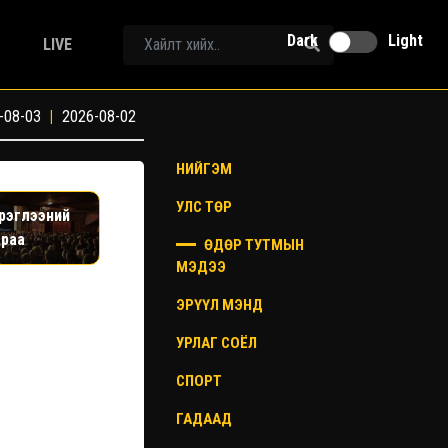
Dark
Light
LIVE
-08-03
|
2026-08-02
НИЙГЭМ
УЛС ТӨР
эрэглээний
араа
ӨДӨР ТУТМЫН
МЭДЭЭ
ЭРҮҮЛ МЭНД
УРЛАГ СОЁЛ
СПОРТ
ГАДААД