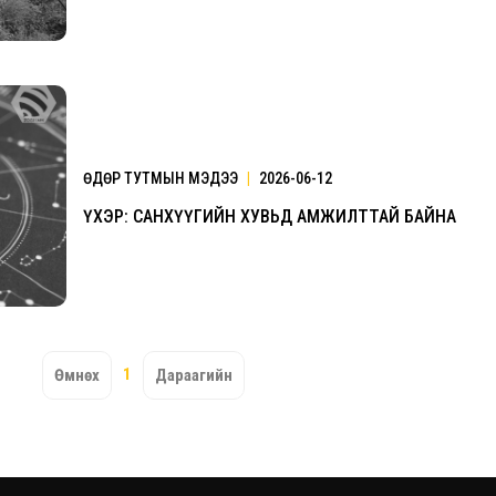
ӨДӨР ТУТМЫН МЭДЭЭ
|
2026-06-12
ҮХЭР: САНХҮҮГИЙН ХУВЬД АМЖИЛТТАЙ БАЙНА
Үзвэрийн хувиарууд
Үз
1
Өмнөх
Дараагийн