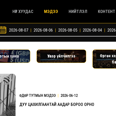
НҮҮР ХУУДАС
МЭДЭЭ
НИЙТЛЭЛ
КОНТЕНТ
2026-08-07
|
2026-08-06
|
2026-08-05
|
2026-08-04
|
2026
Өргөн х
ютын ханш
Үзвэр үйлчилгээ
б
ӨДӨР ТУТМЫН МЭДЭЭ
|
2026-06-12
ДУУ ЦАХИЛГААНТАЙ ААДАР БОРОО ОРНО