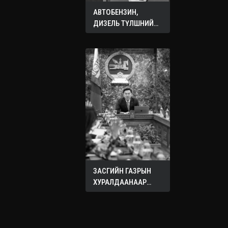
АВТОБЕНЗИН,
ДИЗЕЛЬ ТҮЛШНИЙ
ОНЦГОЙ АЛБАН
ТАТВАРЫГ ТЭГЛЭЛЭЭ
ЗАСГИЙН ГАЗРЫН
ХУРАЛДААНААР
ХЭЛЭЛЦЭЖ БУЙ
АСУУДЛУУД