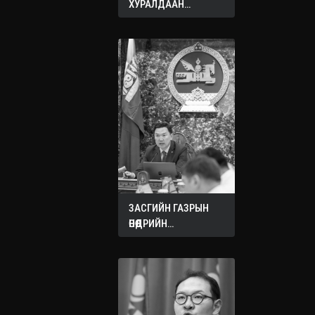
ХУРАЛДААН
ЭХЭЛЛЭЭ
ЗАСГИЙН ГАЗРЫН
ӨНӨӨДРИЙН
ХУРАЛДААНААС
ГАРСАН
ШИЙДВЭРҮҮД