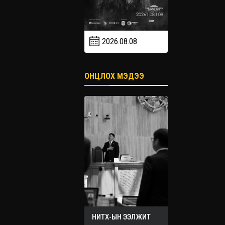
2026.08.08
2026.09
2026.09.19
ОНЦЛОХ МЭДЭЭ
НИТХ-ЫН ЭЭЛЖИТ