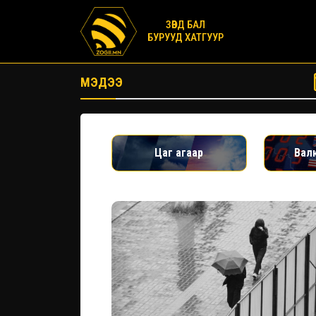
ЗӨВД БАЛ
БУРУУД ХАТГУУР
МЭДЭЭ
Цаг агаар
Вал