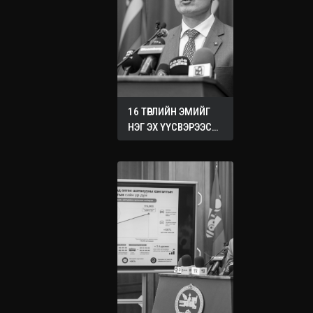
16 ТӨРЛИЙН ЭМИЙГ
НЭГ ЭХ ҮҮСВЭРЭЭС
ХУДАЛДАН АВАХ
ЖУРМЫГ БАТАЛЛАА