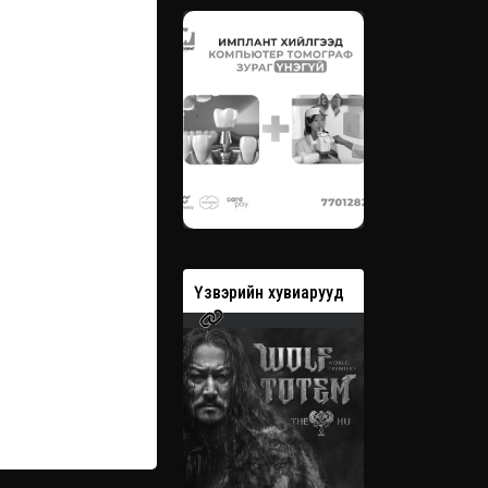
вэрийн хувиарууд
Үзвэрийн хувиарууд
Үзвэрийн 