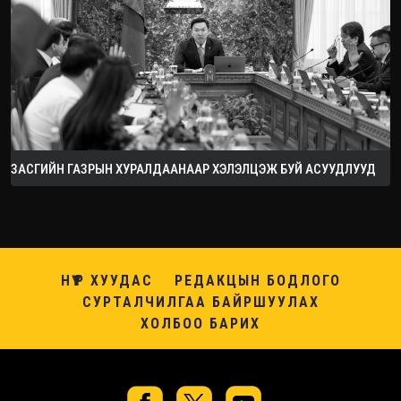
ЗАСГИЙН ГАЗРЫН ХУРАЛДААНААР ХЭЛЭЛЦЭЖ БУЙ АСУУДЛУУД
НҮҮР ХУУДАС
РЕДАКЦЫН БОДЛОГО
СУРТАЛЧИЛГАА БАЙРШУУЛАХ
ХОЛБОО БАРИХ