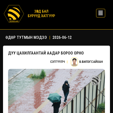
ЗӨВД БАЛ
БУРУУД ХАТГУУР
ӨДӨР ТУТМЫН МЭДЭЭ
|
2026-06-12
ДУУ ЦАХИЛГААНТАЙ ААДАР БОРОО ОРНО
СЭТГҮҮЛЧ
|
Б.БИЛЭГСАЙХАН