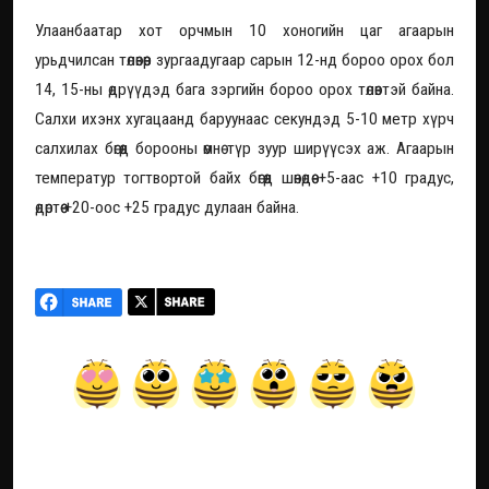
Улаанбаатар хот орчмын 10 хоногийн цаг агаарын
урьдчилсан төлөвөөр зургаадугаар сарын 12-нд бороо орох бол
14, 15-ны өдрүүдэд бага зэргийн бороо орох төлөвтэй байна.
Салхи ихэнх хугацаанд баруунаас секундэд 5-10 метр хүрч
салхилах бөгөөд борооны өмнө түр зуур ширүүсэх аж. Агаарын
температур тогтвортой байх бөгөөд шөнөдөө +5-аас +10 градус,
өдөртөө +20-оос +25 градус дулаан байна.