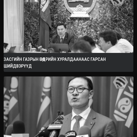
ЗАСГИЙН ГАЗРЫН ӨНӨӨДРИЙН ХУРАЛДААНААС ГАРСАН
ШИЙДВЭРҮҮД