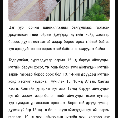
Цаг уур, орчны шинжилгээний байгууллаас гаргасан
урьдчилсан төлөвөөр ойрын өдрүүдэд нутгийн хойд хэсгээр
бороо, дуу цахилгаантай аадар бороо орох төлөвтэй байгаа
тул иргэдийг сонор сэрэмжтэй байхыг анхааруулж байна.
Тодруулбал, зургаадугаар сарын 12-нд баруун аймгуудын
нутгийн баруун хэсэг, төв, говь болон зүүн аймгуудын нутгийн
зарим газраар бороо орох бол 13, 14-ний өдрүүдэд нутгийн
хойд хэсгийг хамарна. Түүнчлэн 15, 16-нд Алтай, Хангай,
Хөвсгөл, Хэнтийн уулархаг нутгаар, 17-нд баруун аймгуудын
нутгийн зарим газар болон төвийн аймгуудын ихэнх нутгаар
хур тунадас үргэлжлэн орох аж. Бороотой өдрүүд үүгээр
дуусахгүй бөгөөд 18-нд төв болон зүүн аймгуудын нутгийн зарим
газраар, 19-нд зүүн аймгуудын нутгийн зүүн хэсгээр дуу