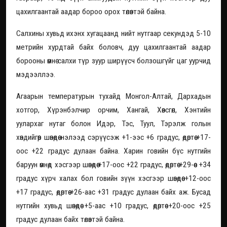
цахилгаантай аадар бороо орох төлөвтэй байна.
Салхины хувьд ихэнх хугацаанд нийт нутгаар секундэд 5-10
метрийн хурдтай байх боловч, дуу цахилгаантай аадар
борооны өмнө салхи түр зуур ширүүсч болзошгүйг цаг уурчид
мэдээллээ.
Агаарын температурын тухайд Монгол-Алтай, Дархадын
хотгор, Хүрэнбэлчир орчим, Хангай, Хөвсгөл, Хэнтийн
уулархаг нутаг болон Идэр, Тэс, Туул, Тэрэлж голын
хөндийгөөр шөнөдөө нэлээд сэрүүсэж +1-ээс +6 градус, өдөртөө +17-
оос +22 градус дулаан байна. Харин говийн бүс нутгийн
баруун өмнөд хэсгээр шөнөдөө +17-оос +22 градус, өдөртөө +29-өөс +34
градус хүрч халах бол говийн зүүн хэсгээр шөнөдөө +12-оос
+17 градус, өдөртөө +26-аас +31 градус дулаан байх аж. Бусад
нутгийн хувьд шөнөдөө +5-аас +10 градус, өдөртөө +20-оос +25
градус дулаан байх төлөвтэй байна.