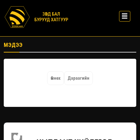
ЗӨВД БАЛ
БУРУУД ХАТГУУР
МЭДЭЭ
Өмнөх
Дараагийн