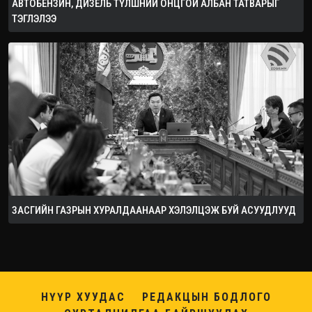
АВТОБЕНЗИН, ДИЗЕЛЬ ТҮЛШНИЙ ОНЦГОЙ АЛБАН ТАТВАРЫГ
ТЭГЛЭЛЭЭ
ЗАСГИЙН ГАЗРЫН ХУРАЛДААНААР ХЭЛЭЛЦЭЖ БУЙ АСУУДЛУУД
НҮҮР ХУУДАС
РЕДАКЦЫН БОДЛОГО