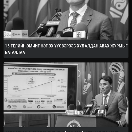
16 ТӨРЛИЙН ЭМИЙГ НЭГ ЭХ ҮҮСВЭРЭЭС ХУДАЛДАН АВАХ ЖУРМЫГ
БАТАЛЛАА