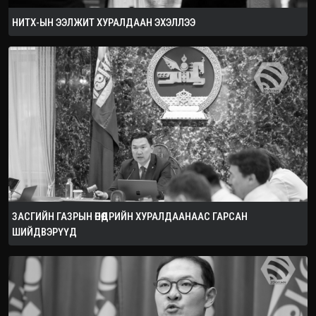
НИТХ-ЫН ЭЭЛЖИТ ХУРАЛДААН ЭХЭЛЛЭЭ
ЗАСГИЙН ГАЗРЫН ӨНӨӨДРИЙН ХУРАЛДААНААС ГАРСАН
ШИЙДВЭРҮҮД