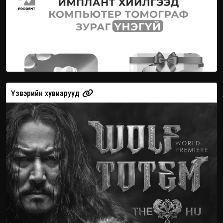
Үзвэрийн хувиарууд