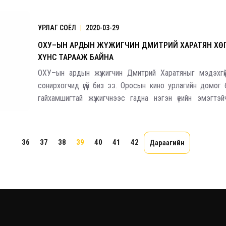
газардсан бөгөөд хувийн онгоцноосоо буусны дараа н
УРЛАГ СОЁЛ
|
2020-03-29
ОХУ–ЫН АРДЫН ЖҮЖИГЧИН ДМИТРИЙ ХАРАТЯН Х
ХҮНС ТАРААЖ БАЙНА
ОХУ–ын ардын жүжигчин Дмитрий Харатяныг мэдэхгүй
сонирхогчид үгүй биз ээ. Оросын кино урлагийн домог б
гайхамшигтай жүжигчнээс гадна нэгэн үеийн эмэгтэйчү
гэдэгтээ маргах хүн үгүй. Энэ жил 60 нас хүрч буй Дмит
охины хамт амьдардаг байна. Дэлхий
...
36
37
38
39
40
41
42
Дараагийн