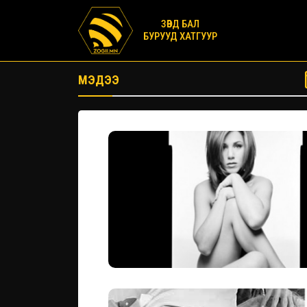
ЗӨВД БАЛ
БУРУУД ХАТГУУР
МЭДЭЭ