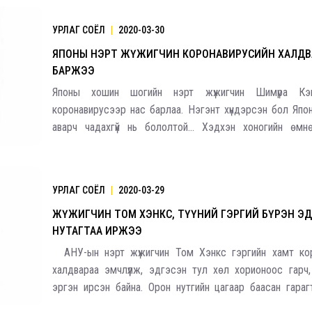
хажуугаар &
УРЛАГ СОЁЛ
|
2020-03-30
ЯПОНЫ НЭРТ ЖҮЖИГЧИН КОРОНАВИРУСИЙН ХАЛДВ
БАРЖЭЭ
Японы хошин шогийн нэрт жүжигчин Шимүра Кэ
коронавирусээр нас барлаа. Нэгэнт хүндэрсэн бол Япо
аварч чадахгүй нь бололтой... Хэдхэн хоногийн өмн
бичлэгт орох гээд л, эрүүл саруул явсан ажээ. Япо
ахуйгаасаа л энэ жүжигчний комеди, хошин шогийн нэвтрүү
УРЛАГ СОЁЛ
|
2020-03-29
ЖҮЖИГЧИН ТОМ ХЭНКС, ТҮҮНИЙ ГЭРГИЙ БҮРЭН Э
НУТАГТАА ИРЖЭЭ
АНУ-ын нэрт жүжигчин Том Хэнкс гэргийн хамт кор
халдвараа эмчлүүлж, эдгэсэн тул хөл хорионоос гарч
эргэн ирсэн байна. Орон нутгийн цагаар баасан гара
болон болон Рита Вильсон нар Лос Анжелесын ни