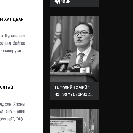
ӨНӨӨДРИЙН
ХУРАЛДААНААС
ГАРСАН
Н ХАЛДВАР
ШИЙДВЭРҮҮД
а Куриленко
рлаад байгаа
онавирусийн
э өөрийгөө
АЛТАЙ
16 ТӨРЛИЙН ЭМИЙГ
НЭГ ЭХ ҮҮСВЭРЭЭС
ХУДАЛДАН АВАХ
алдсан Японы
ЖУРМЫГ БАТАЛЛАА
д янз бүрийн
руутай”, “Абэ
й жиргээний