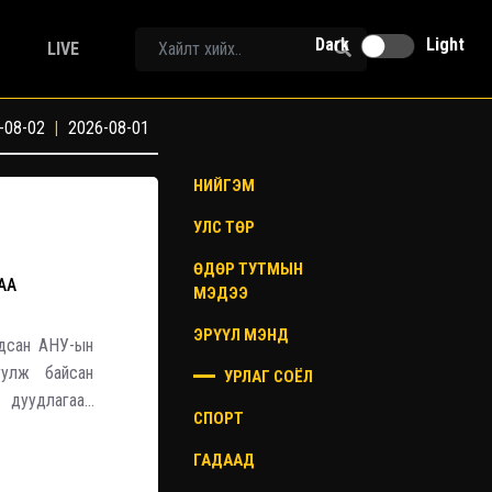
Dark
Light
LIVE
-08-02
|
2026-08-01
НИЙГЭМ
УЛС ТӨР
ӨДӨР ТУТМЫН
АА
МЭДЭЭ
ЭРҮҮЛ МЭНД
гдсан АНУ-ын
уулж байсан
УРЛАГ СОЁЛ
р дуудлагаар
СПОРТ
ГАДААД