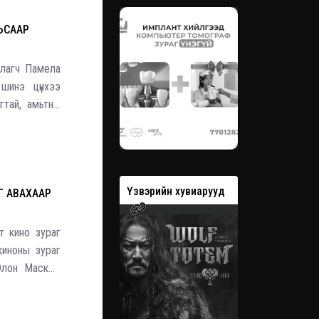
ЬСААР
алагч Памела
шинэ цүнхээ
гтай, амьтны
онд Францын
вэрийн хувиарууд
Үзвэрийн хувиарууд
Үзвэрийн 
Г АВАХААР
т кино зураг
киноны зураг
Элон Маскын
-ын Үндэсний