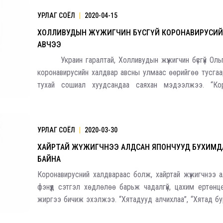
УРЛАГ СОЁЛ
|
2020-04-15
ХОЛЛИВУДЫН ЖҮЖИГЧИН БҮСГҮЙ КОРОНАВИРУСИЙ
АВЧЭЭ
Украин гаралтай, Холливудын жүжигчин бүсгүй Ольг
коронавирусийн халдвар авсны улмаас өөрийгөө тусгаа
тухай сошиал хуудсандаа саяхан мэдээлжээ. “Кор
шинжилгээний хариу эерэг гарсны дараа гэртэ
тусгаарлаад байна. Бараг доло
УРЛАГ СОЁЛ
|
2020-03-30
ХАЙРТАЙ ЖҮЖИГЧНЭЭ АЛДСАН ЯПОНЧУУД БУХИМД
БАЙНА
Коронавирусний халдвараас болж, хайртай жүжигчнээ 
фэнүүд сэтгэл хөдлөлөө барьж чадалгүй, цахим ертөнцө
жиргээ бичиж эхэлжээ. “Хятадууд алчихлаа”, “Хятад бу
шинзо буруутай” гэх мэт сэтгэл хөдлөлийн шинжтэ