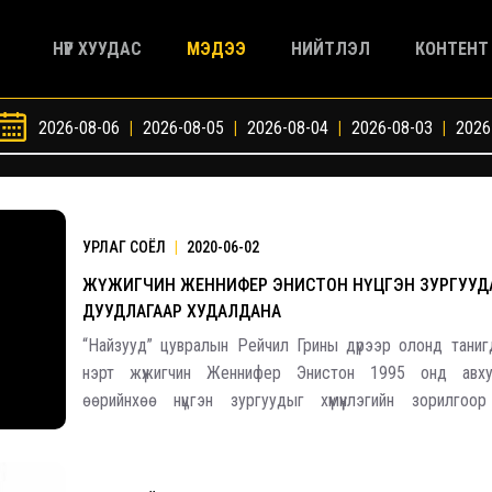
НҮҮР ХУУДАС
МЭДЭЭ
НИЙТЛЭЛ
КОНТЕНТ
2026-08-06
|
2026-08-05
|
2026-08-04
|
2026-08-03
|
2026
УРЛАГ СОЁЛ
|
2020-06-02
ЖҮЖИГЧИН ЖЕННИФЕР ЭНИСТОН НҮЦГЭН ЗУРГУУД
ДУУДЛАГААР ХУДАЛДАНА
“Найзууд” цувралын Рейчил Грины дүрээр олонд тани
нэрт жүжигчин Женнифер Энистон 1995 онд авх
өөрийнхөө нүцгэн зургуудыг хүмүүнлэгийн зорилгоо
худалдаалахаар шийдвэрлэсэн байна. Дуудлага худалдаанаас олсон
мөнгийг коронавирусний эсрэг тэмцэлд хандивла