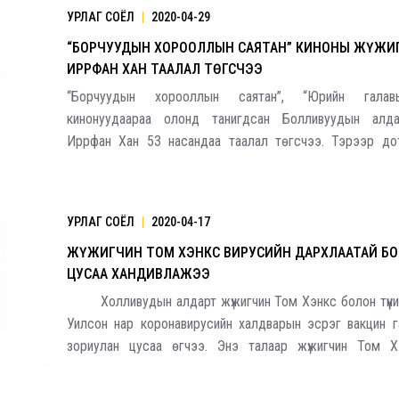
УРЛАГ СОЁЛ
|
2020-04-29
“БОРЧУУДЫН ХОРООЛЛЫН САЯТАН” КИНОНЫ ЖҮЖИ
ИРРФАН ХАН ТААЛАЛ ТӨГСЧЭЭ
2026.08.30 20:00
“Борчуудын хорооллын саятан”, “Юрийн галав
кинонуудаараа олонд танигдсан Болливуудын алда
Иррфан Хан 53 насандаа таалал төгсчээ. Тэрээр дот
хавдартай хэмээн оношлогдон эмчилгээ хийлгэж бай
2018 онд твиттертээ бичиж байсан юм. Лондо
УРЛАГ СОЁЛ
|
2020-04-17
ЖҮЖИГЧИН ТОМ ХЭНКС ВИРУСИЙН ДАРХЛААТАЙ БО
ЦУСАА ХАНДИВЛАЖЭЭ
Холливудын алдарт жүжигчин Том Хэнкс болон түүни
Уилсон нар коронавирусийн халдварын эсрэг вакцин г
зориулан цусаа өгчээ. Энэ талаар жүжигчин Том Х
инстаграм хуудаснаа бичжээ. Коронавирусийн халдвар
тэдний цусан дахь