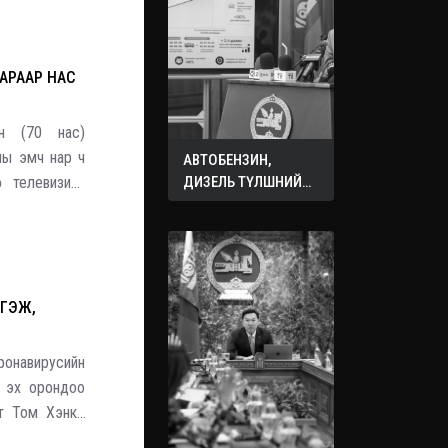
АРААР НАС
н (70 нас)
ны эмч нар ч
АВТОБЕНЗИН,
ө телевизийн
ДИЗЕЛЬ ТҮЛШНИЙ
ОНЦГОЙ АЛБАН
нчууд хүүхэд
ТАТВАРЫГ ТЭГЛЭЛЭЭ
лгий
ДГЭЖ,
онавирусийн
, эх орондоо
гт Том Хэнкс
сэх буудалд