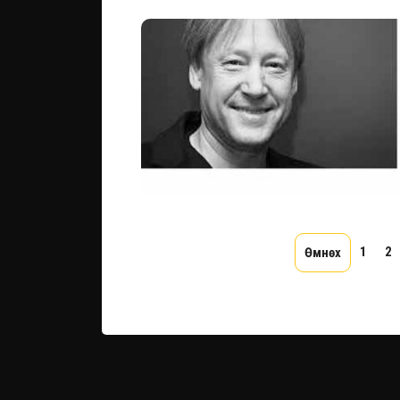
1
2
Өмнөх