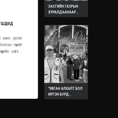
ЗАСГИЙН ГАЗРЫН
ХУРАЛДААНААР
ХЭЛЭЛЦЭЖ БУЙ
ӨГШДӨД
АСУУДЛУУД
 кино урлаг
олсон түүнийг
үдийн шүтээн
рий эхнэр хүү
"ЯВГАН АЛХАЛТ БОЛ
ИРГЭН БҮРД
ХҮРТЭЭМЖТЭЙ
НИЙГМИЙН ЭРҮҮЛ
МЭНДИЙН
БОДЛОГО"