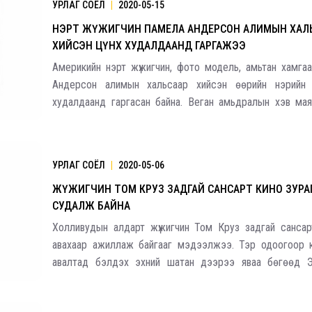
УРЛАГ СОЁЛ
|
2020-05-15
НЭРТ ЖҮЖИГЧИН ПАМЕЛА АНДЕРСОН АЛИМЫН ХАЛ
ХИЙСЭН ЦҮНХ ХУДАЛДААНД ГАРГАЖЭЭ
Америкийн нэрт жүжигчин, фото модель, амьтан хамга
Андерсон алимын хальсаар хийсэн өөрийн нэрийн 
худалдаанд гаргасан байна. Веган амьдралын хэв мая
эрхийн төлөө тэмцэгч нэрт жүжигчин маань 2019 
загварын “Ashoka Paris” ордонд нэгдэж веган чи
УРЛАГ СОЁЛ
|
2020-05-06
Үзвэрийн хувиарууд
Үз
ЖҮЖИГЧИН ТОМ КРУЗ ЗАДГАЙ САНСАРТ КИНО ЗУРА
СУДАЛЖ БАЙНА
Холливудын алдарт жүжигчин Том Круз задгай сансар
авахаар ажиллаж байгааг мэдээлжээ. Тэр одоогоор 
авалтад бэлдэх эхний шатан дээрээ яваа бөгөөд 
"SpaceX" уг тал дээр анхааран ажиллаж байна. АНУ
сансар судлалын агентлаг “NASA” мэдээлснээ