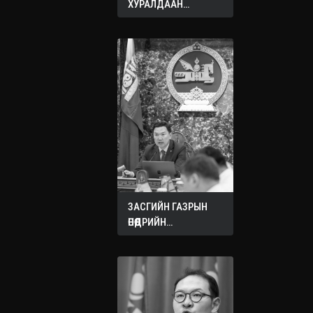
ХУРАЛДААН
ЭХЭЛЛЭЭ
ЗАСГИЙН ГАЗРЫН
ӨНӨӨДРИЙН
ХУРАЛДААНААС
ГАРСАН
ШИЙДВЭРҮҮД