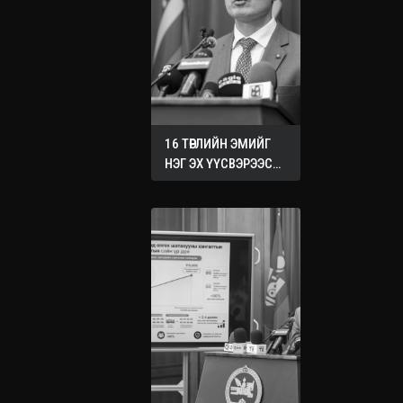
16 ТӨРЛИЙН ЭМИЙГ
НЭГ ЭХ ҮҮСВЭРЭЭС
ХУДАЛДАН АВАХ
ЖУРМЫГ БАТАЛЛАА