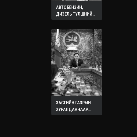
АВТОБЕНЗИН,
ДИЗЕЛЬ ТҮЛШНИЙ
ОНЦГОЙ АЛБАН
ТАТВАРЫГ ТЭГЛЭЛЭЭ
ЗАСГИЙН ГАЗРЫН
ХУРАЛДААНААР
ХЭЛЭЛЦЭЖ БУЙ
АСУУДЛУУД