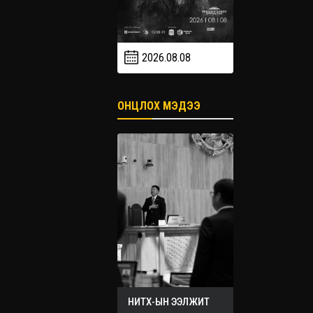
2026.08.08
2026.09
2026.09.19
ОНЦЛОХ МЭДЭЭ
НИТХ-ЫН ЭЭЛЖИТ