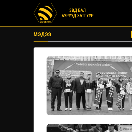
ЗӨВД БАЛ
БУРУУД ХАТГУУР
МЭДЭЭ