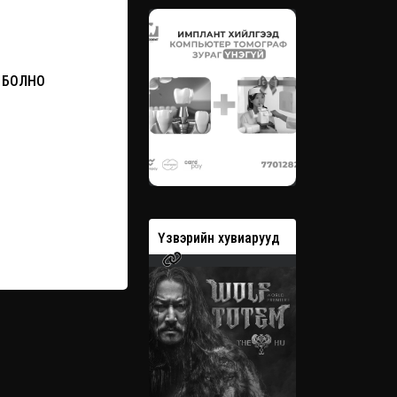
 БОЛНО
вэрийн хувиарууд
Үзвэрийн хувиарууд
Үзвэрийн 