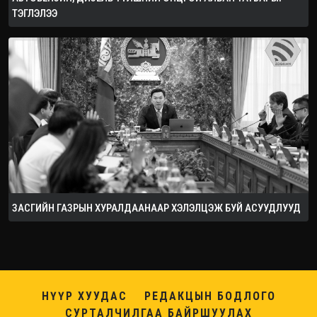
ТЭГЛЭЛЭЭ
ЗАСГИЙН ГАЗРЫН ХУРАЛДААНААР ХЭЛЭЛЦЭЖ БУЙ АСУУДЛУУД
НҮҮР ХУУДАС
РЕДАКЦЫН БОДЛОГО
СУРТАЛЧИЛГАА БАЙРШУУЛАХ