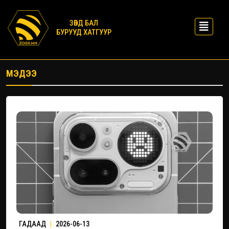
ЗӨВД БАЛ
БУРУУД ХАТГУУР
МЭДЭЭ
ГАДААД
|
2026-06-13