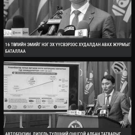
16 ТӨРЛИЙН ЭМИЙГ НЭГ ЭХ ҮҮСВЭРЭЭС ХУДАЛДАН АВАХ ЖУРМЫГ
БАТАЛЛАА
АВТОБЕНЗИН, ДИЗЕЛЬ ТҮЛШНИЙ ОНЦГОЙ АЛБАН ТАТВАРЫГ