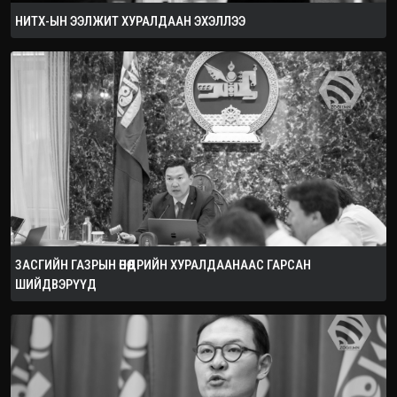
НИТХ-ЫН ЭЭЛЖИТ ХУРАЛДААН ЭХЭЛЛЭЭ
ЗАСГИЙН ГАЗРЫН ӨНӨӨДРИЙН ХУРАЛДААНААС ГАРСАН
ШИЙДВЭРҮҮД