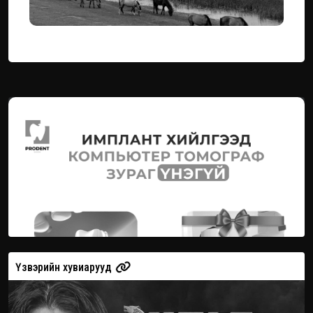
Үзвэрийн хувиарууд