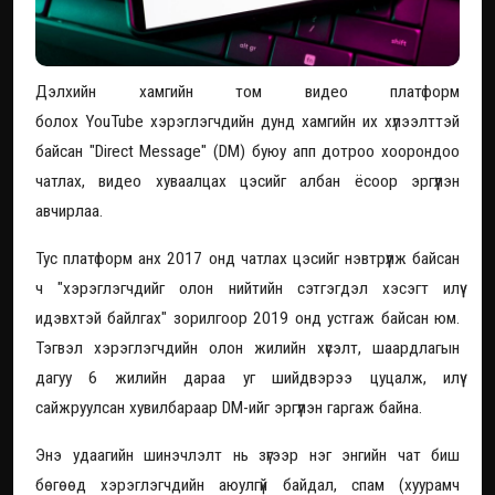
Дэлхийн хамгийн том видео платформ
болох YouTube хэрэглэгчдийн дунд хамгийн их хүлээлттэй
байсан "Direct Message" (DM) буюу апп дотроо хоорондоо
чатлах, видео хуваалцах цэсийг албан ёсоор эргүүлэн
авчирлаа.
Тус платформ анх 2017 онд чатлах цэсийг нэвтрүүлж байсан
ч "хэрэглэгчдийг олон нийтийн сэтгэгдэл хэсэгт илүү
идэвхтэй байлгах" зорилгоор 2019 онд устгаж байсан юм.
Тэгвэл хэрэглэгчдийн олон жилийн хүсэлт, шаардлагын
дагуу 6 жилийн дараа уг шийдвэрээ цуцалж, илүү
сайжруулсан хувилбараар DM-ийг эргүүлэн гаргаж байна.
Энэ удаагийн шинэчлэлт нь зүгээр нэг энгийн чат биш
бөгөөд хэрэглэгчдийн аюулгүй байдал, спам (хуурамч