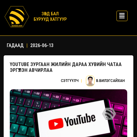
ЗӨВД БАЛ
БУРУУД ХАТГУУР
ГАДААД
|
2026-06-13
YOUTUBE ЗУРГААН ЖИЛИЙН ДАРАА ХУВИЙН ЧАТАА
ЭРГҮҮЛЭН АВЧИРЛАА
СЭТГҮҮЛЧ
|
Б.БИЛЭГСАЙХАН