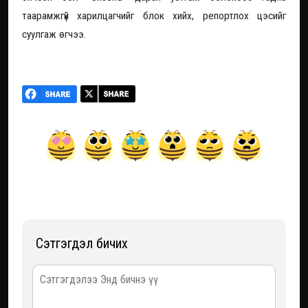
таарамжгүй харилцагчийг блок хийх, репортлох цэсийг
суулгаж өгчээ.
Сэтгэгдэл бичих