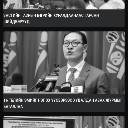
ЗАСГИЙН ГАЗРЫН ӨНӨӨДРИЙН ХУРАЛДААНААС ГАРСАН
ШИЙДВЭРҮҮД
16 ТӨРЛИЙН ЭМИЙГ НЭГ ЭХ ҮҮСВЭРЭЭС ХУДАЛДАН АВАХ ЖУРМЫГ
БАТАЛЛАА