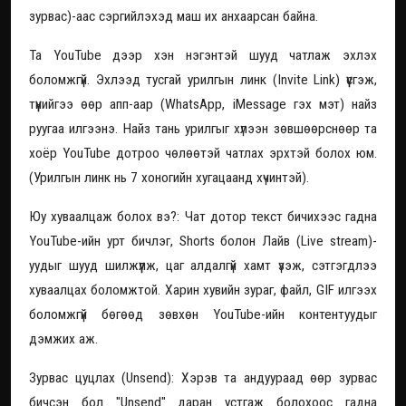
зурвас)-аас сэргийлэхэд маш их анхаарсан байна.
Та YouTube дээр хэн нэгэнтэй шууд чатлаж эхлэх
боломжгүй. Эхлээд тусгай урилгын линк (Invite Link) үүсгэж,
түүнийгээ өөр апп-аар (WhatsApp, iMessage гэх мэт) найз
руугаа илгээнэ. Найз тань урилгыг хүлээн зөвшөөрснөөр та
хоёр YouTube дотроо чөлөөтэй чатлах эрхтэй болох юм.
(Урилгын линк нь 7 хоногийн хугацаанд хүчинтэй).
Юу хуваалцаж болох вэ?: Чат дотор текст бичихээс гадна
YouTube-ийн урт бичлэг, Shorts болон Лайв (Live stream)-
уудыг шууд шилжүүлж, цаг алдалгүй хамт үзэж, сэтгэгдлээ
хуваалцах боломжтой. Харин хувийн зураг, файл, GIF илгээх
боломжгүй бөгөөд зөвхөн YouTube-ийн контентуудыг
дэмжих аж.
Зурвас цуцлах (Unsend): Хэрэв та андуураад өөр зурвас
бичсэн бол "Unsend" даран устгаж болохоос гадна