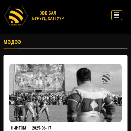
ЗӨВД БАЛ
БУРУУД ХАТГУУР
МЭДЭЭ
НИЙГЭМ
|
2025-06-17