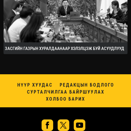
ЗАСГИЙН ГАЗРЫН ХУРАЛДААНААР ХЭЛЭЛЦЭЖ БУЙ АСУУДЛУУД
НҮҮР ХУУДАС
РЕДАКЦЫН БОДЛОГО
СУРТАЛЧИЛГАА БАЙРШУУЛАХ
ХОЛБОО БАРИХ