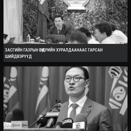
ЗАСГИЙН ГАЗРЫН ӨНӨӨДРИЙН ХУРАЛДААНААС ГАРСАН
ШИЙДВЭРҮҮД