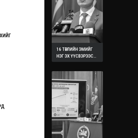
ҮХИЙГ
16 ТӨРЛИЙН ЭМИЙГ
НЭГ ЭХ ҮҮСВЭРЭЭС
ХУДАЛДАН АВАХ
ЖУРМЫГ БАТАЛЛАА
РД