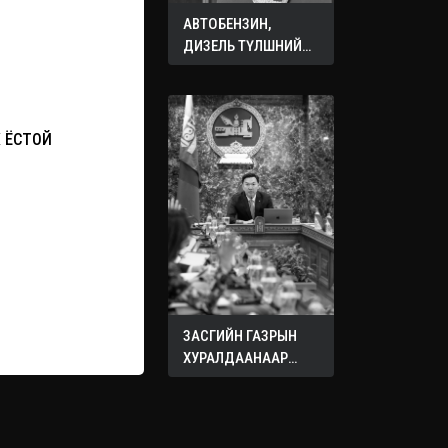
АВТОБЕНЗИН,
ДИЗЕЛЬ ТҮЛШНИЙ
ОНЦГОЙ АЛБАН
ТАТВАРЫГ ТЭГЛЭЛЭЭ
Х ЁСТОЙ
ЗАСГИЙН ГАЗРЫН
ХУРАЛДААНААР
ХЭЛЭЛЦЭЖ БУЙ
АСУУДЛУУД