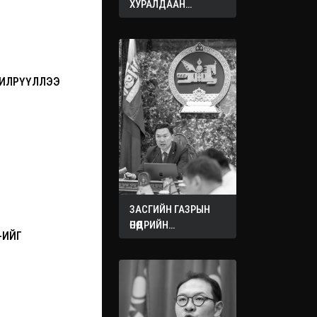
ХУРАЛДААН
ЭХЭЛЛЭЭ
 ИЛРҮҮЛЛЭЭ
ЗАСГИЙН ГАЗРЫН
ӨНӨӨДРИЙН
-ИЙГ
ХУРАЛДААНААС
ГАРСАН
ШИЙДВЭРҮҮД