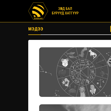
ЗӨВД БАЛ
БУРУУД ХАТГУУР
МЭДЭЭ