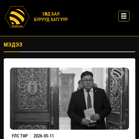
ЗӨВД БАЛ
БУРУУД ХАТГУУР
МЭДЭЭ
УЛС ТӨР
|
2026-05-11