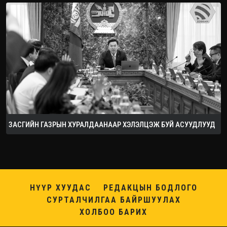
ЗАСГИЙН ГАЗРЫН ХУРАЛДААНААР ХЭЛЭЛЦЭЖ БУЙ АСУУДЛУУД
НҮҮР ХУУДАС
РЕДАКЦЫН БОДЛОГО
СУРТАЛЧИЛГАА БАЙРШУУЛАХ
ХОЛБОО БАРИХ