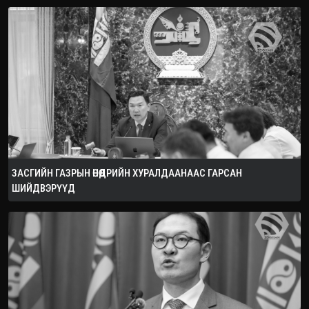
ЗАСГИЙН ГАЗРЫН ӨНӨӨДРИЙН ХУРАЛДААНААС ГАРСАН
ШИЙДВЭРҮҮД