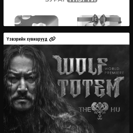
Үзвэрийн хувиарууд