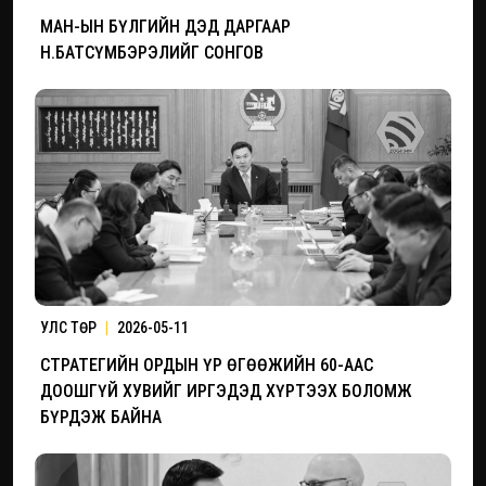
МАН-ЫН БҮЛГИЙН ДЭД ДАРГААР
Н.БАТСҮМБЭРЭЛИЙГ СОНГОВ
УЛС ТӨР
|
2026-05-11
СТРАТЕГИЙН ОРДЫН ҮР ӨГӨӨЖИЙН 60-ААС
ДООШГҮЙ ХУВИЙГ ИРГЭДЭД ХҮРТЭЭХ БОЛОМЖ
БҮРДЭЖ БАЙНА