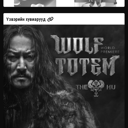
Үзвэрийн хувиарууд