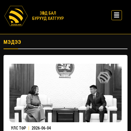
ЗӨВД БАЛ
БУРУУД ХАТГУУР
МЭДЭЭ
УЛС ТӨР
|
2026-06-04