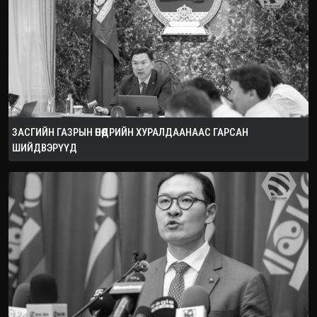
ЗАСГИЙН ГАЗРЫН ӨНӨӨДРИЙН ХУРАЛДААНААС ГАРСАН
ШИЙДВЭРҮҮД