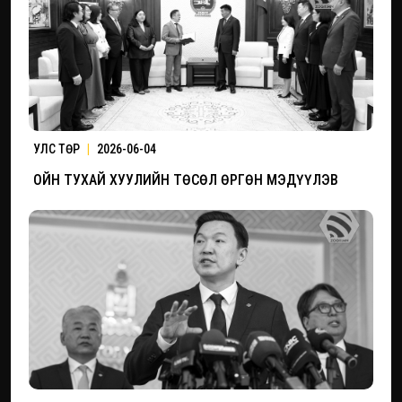
УЛС ТӨР
|
2026-06-04
ОЙН ТУХАЙ ХУУЛИЙН ТӨСӨЛ ӨРГӨН МЭДҮҮЛЭВ