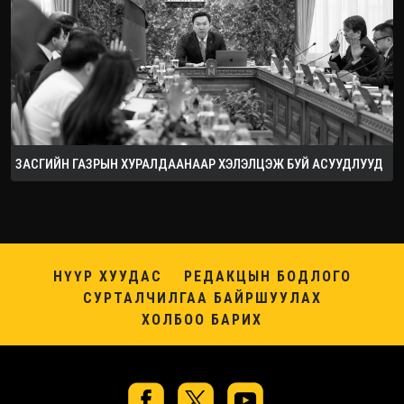
ЗАСГИЙН ГАЗРЫН ХУРАЛДААНААР ХЭЛЭЛЦЭЖ БУЙ АСУУДЛУУД
НҮҮР ХУУДАС
РЕДАКЦЫН БОДЛОГО
СУРТАЛЧИЛГАА БАЙРШУУЛАХ
ХОЛБОО БАРИХ