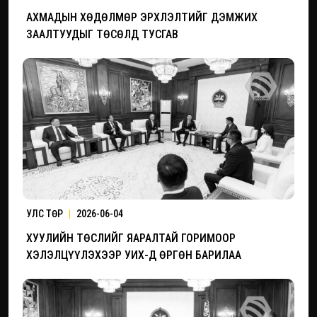
АХМАДЫН ХӨДӨЛМӨР ЭРХЛЭЛТИЙГ ДЭМЖИХ
ЗААЛТУУДЫГ ТӨСӨЛД ТУСГАВ
УЛС ТӨР
|
2026-06-04
ХУУЛИЙН ТӨСЛИЙГ ЯАРАЛТАЙ ГОРИМООР
ХЭЛЭЛЦҮҮЛЭХЭЭР УИХ-Д ӨРГӨН БАРИЛАА