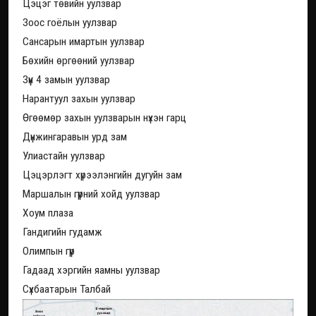
Цэцэг төвийн уулзвар
Зоос гоёлын уулзвар
Сансарын имартын уулзвар
Бөхийн өргөөний уулзвар
Зүүн 4 замын уулзвар
Нарантуул захын уулзвар
Өгөөмөр захын уулзварын нүхэн гарц
Дүнжингаравын урд зам
Улиастайн уулзвар
Цэцэрлэгт хүрээлэнгийн дугуйн зам
Маршалын гүүрний хойд уулзвар
Хоум плаза
Гандигийн гудамж
Олимпын гүүр
Гадаад хэргийн яамны уулзвар
Сүхбаатарын Талбай