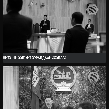
НИТХ-ЫН ЭЭЛЖИТ ХУРАЛДААН ЭХЭЛЛЭЭ