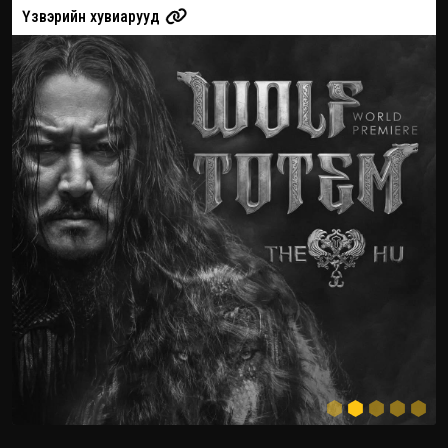
Үзвэрийн хувиарууд