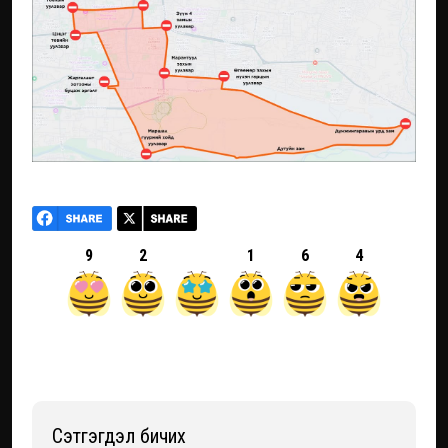
9
2
1
6
4
Сэтгэгдэл бичих