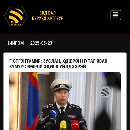
ЗӨВД БАЛ
БУРУУД ХАТГУУР
НИЙГЭМ
|
2025-05-23
Г.ОТГОНТАМИР: ЗУСЛАН, ХӨДӨӨ ОРОН НУТАГ ЯВАХ
ХҮМҮҮС ӨНӨӨ ОРОЙ ХӨДӨЛГӨӨН ҮЙЛДЭЭРЭЙ