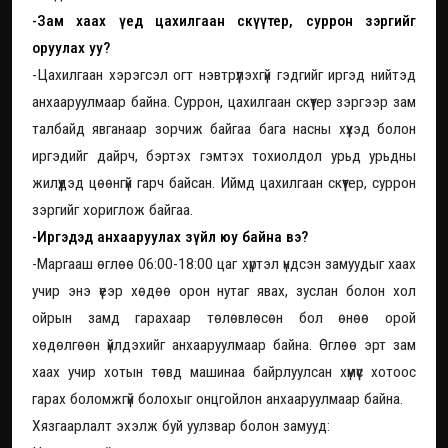
-Зам хаах үед цахилгаан скүүтер, суррон зэргийг
оруулах уу?
-Цахилгаан хэрэгсэл огт нэвтрүүлэхгүй гэдгийг иргэд нийтэд
анхааруулмаар байна. Суррон, цахилгаан скүүтер зэргээр зам
талбайд явганаар зорчиж байгаа бага насны хүүхэд болон
иргэдийг дайрч, бэртэх гэмтэх тохиолдол урьд урьдны
жилүүдэд цөөнгүй гарч байсан. Иймд цахилгаан скүүтер, суррон
зэргийг хориглож байгаа.
-Иргэдэд анхааруулах зүйл юу байна вэ?
-Маргааш өглөө 06:00-18:00 цаг хүртэл үндсэн замуудыг хаах
учир энэ үеэр хөдөө орон нутаг явах, зуслан болон хол
ойрын замд гарахаар төлөвлөсөн бол өнөө орой
хөдөлгөөн үйлдэхийг анхааруулмаар байна. Өглөө эрт зам
хаах учир хотын төвд машинаа байрлуулсан хүмүүс хотоос
гарах боломжгүй болохыг онцгойлон анхааруулмаар байна.
Хязгаарлалт эхэлж буй уулзвар болон замууд: