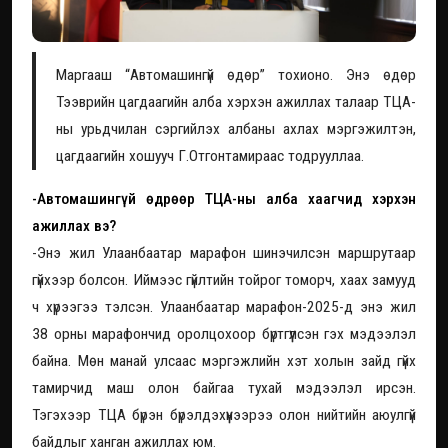
Маргааш “Автомашингүй өдөр” тохионо. Энэ өдөр
Тээврийн цагдаагийн алба хэрхэн ажиллах талаар ТЦА-
ны урьдчилан сэргийлэх албаны ахлах мэргэжилтэн,
цагдаагийн хошууч Г.Отгонтамираас тодрууллаа.
-Автомашингүй өдрөөр ТЦА-ны алба хаагчид хэрхэн
ажиллах вэ?
-Энэ жил Улаанбаатар марафон шинэчилсэн маршрутаар
гүйхээр болсон. Иймээс гүйлтийн тойрог томорч, хаах замууд
ч хүрээгээ тэлсэн. Улаанбаатар марафон-2025-д энэ жил
38 орны марафончид оролцохоор бүртгүүлсэн гэх мэдээлэл
байна. Мөн манай улсаас мэргэжлийн хэт холын зайд гүйх
тамирчид маш олон байгаа тухай мэдээлэл ирсэн.
Тэгэхээр ТЦА бүрэн бүрэлдэхүүнээрээ олон нийтийн аюулгүй
байдлыг ханган ажиллах юм.