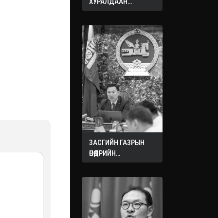
ХУРАЛДААН
ЭХЭЛЛЭЭ
ЗАСГИЙН ГАЗРЫН
ӨНӨӨДРИЙН
ХУРАЛДААНААС
ГАРСАН
ШИЙДВЭРҮҮД