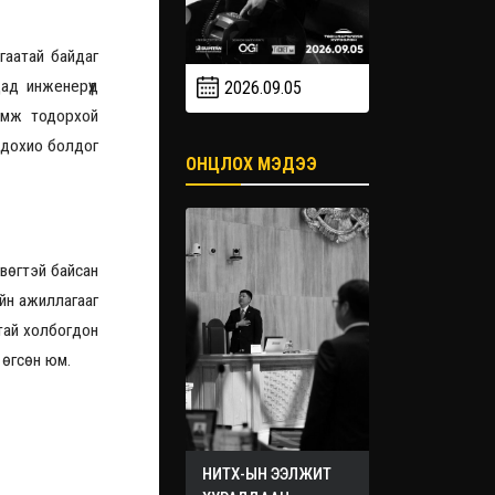
гаатай байдаг
2026.08.08
ад инженерүүд
2026.09.05
2026.08
рөмж тодорхой
н дохио болдог
ОНЦЛОХ МЭДЭЭ
өвөгтэй байсан
ийн ажиллагааг
тай холбогдон
 өгсөн юм.
НИТХ-ЫН ЭЭЛЖИТ