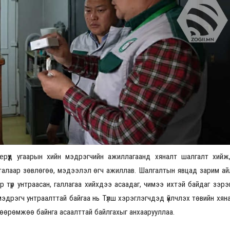
Үзвэрийн хувиарууд
Үзвэрийн хувиарууд
Үз
ерүүд угаарын хийн мэдрэгчийн ажиллагаанд хяналт шалгалт хийж,
талаар зөвлөгөө, мэдээлэл өгч ажиллав. Шалгалтын явцад зарим ай
р түр унтраасан, галлагаа хийхдээ асаадаг, чимээ ихтэй байдаг зэрэ
мэдрэгч унтраалттай байгаа нь Түлш хэрэглэгчдэд үйлчлэх төвийн хя
хөөрөмжөө байнга асаалттай байлгахыг анхаарууллаа.