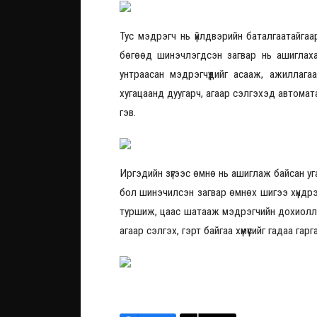
Тус мэдрэгч нь үйлдвэрийн баталгаатайгаа
бөгөөд шинэчлэгдсэн загвар нь ашиглах
унтраасан мэдрэгчүүдийг асааж, ажиллаг
хугацаанд дуугарч, агаар сэлгэхэд автомата
гэв.
Иргэдийн зүгээс өмнө нь ашиглаж байсан уг
бол шинэчилсэн загвар өмнөх шигээ хүндрэл
туршиж, цаас шатааж мэдрэгчийн дохиоллыг
агаар сэлгэх, гэрт байгаа хүмүүсийг гадаа г