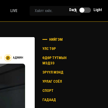
Dark
Light
LIVE
НИЙГЭМ
УЛС ТӨР
ӨДӨР ТУТМЫН
|
АДМИН
МЭДЭЭ
ЭРҮҮЛ МЭНД
УРЛАГ СОЁЛ
СПОРТ
ГАДААД