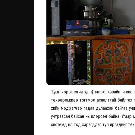
Түлш хэрэглэгчдэд үйлчлэх төвийн инжен
төхөөрөмжөө тогтмол асаалттай байлгах 
хийн мэдрэгчээ гадаа дулаахан байгаа учи
унтраасан байсан нь илэрсэн байна. Угаар 
системд ил тод харагддаг тул иргэдийг тө