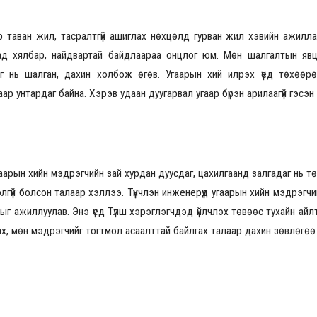
р таван жил, тасралтгүй ашиглах нөхцөлд гурван жил хэвийн ажилла
ад хялбар, найдвартай байдлаараа онцлог юм. Мөн шалгалтын явц
2026.08.30 20:00
2026.09.19
ааг нь шалган, дахин холбож өгөв. Угаарын хий илрэх үед төхөө
ар унтардаг байна. Хэрэв удаан дуугарвал угаар бүрэн арилаагүй гэсэ
аарын хийн мэдрэгчийн зай хурдан дуусдаг, цахилгаанд залгадаг нь т
гүй болсон талаар хэллээ. Түүнчлэн инженерүүд угаарын хийн мэдрэгч
 ажиллуулав. Энэ үед Түлш хэрэглэгчдэд үйлчлэх төвөөс тухайн айл
аргах, мөн мэдрэгчийг тогтмол асаалттай байлгах талаар дахин зөвлөгөө