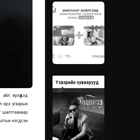
вэрийн хувиарууд
Үзвэрийн хувиарууд
Үзвэрийн 
 айл өрхүүдэд
л өрх угаарын
г шалтгаанаар
налтын нэгдсэн