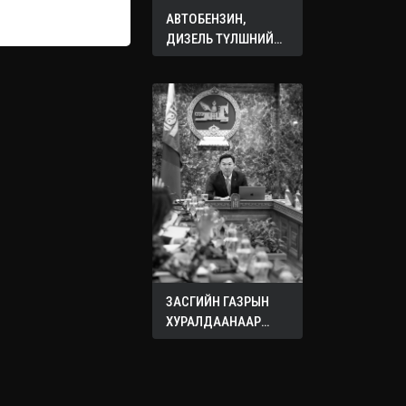
АВТОБЕНЗИН,
ДИЗЕЛЬ ТҮЛШНИЙ
ОНЦГОЙ АЛБАН
ТАТВАРЫГ ТЭГЛЭЛЭЭ
ЗАСГИЙН ГАЗРЫН
ХУРАЛДААНААР
ХЭЛЭЛЦЭЖ БУЙ
АСУУДЛУУД