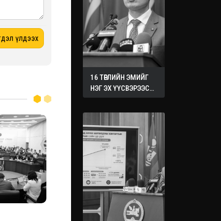
16 ТӨРЛИЙН ЭМИЙГ
НЭГ ЭХ ҮҮСВЭРЭЭС
ХУДАЛДАН АВАХ
ЖУРМЫГ БАТАЛЛАА