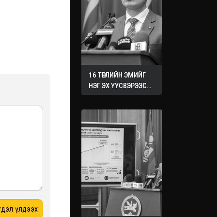
16 ТӨРЛИЙН ЭМИЙГ
НЭГ ЭХ ҮҮСВЭРЭЭС
ХУДАЛДАН АВАХ
ЖУРМЫГ БАТАЛЛАА