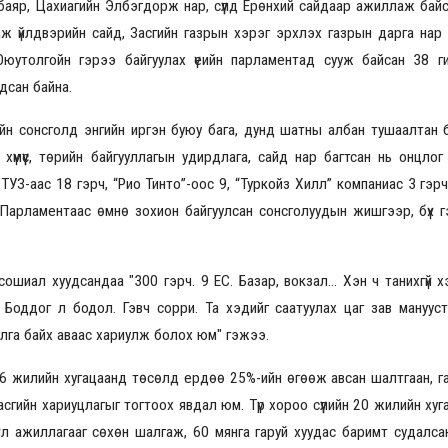
аяр, Цахиагийн Элбэгдорж нар, сүүлд Ерөнхий сайдаар ажиллаж байса
аж үйлдвэрийн сайд, Засгийн газрын хэрэг эрхлэх газрын дарга нар
Оюутолгойн гэрээ байгуулах үеийн парламентад сууж байсан 38 гиш
2026.08.30 20:00
дсан байна.
йн сонсголд энгийн иргэн буюу бага, дунд шатны албан тушаалтан ба
үмүүс, төрийн байгууллагын удирдлага, сайд нар багтсан нь онцло
 ТУЗ-аас 18 гэрч, “Рио Тинто”-оос 9, “Туркойз Хилл” компаниас 3 гэр
 Парламентаас өмнө зохион байгуулсан сонсголуудын жишгээр, бүх г
ошиал хуудсандаа "300 гэрч. 9 ЕС. Базар, вокзал… Хэн ч танихгүй 
Боддог л бодол. Гэвч сорри. Та хэдийг саатуулах цаг зав манууст
уулга байх аваас хариулж болох юм" гэжээ.
6 жилийн хугацаанд төсөлд ердөө 25%-ийн өгөөж авсан шалтгаан, га
гийн хариуцлагыг тогтоох явдал юм. Түр хороо сүүлийн 20 жилийн ху
йл ажиллагааг сөхөн шалгаж, 60 мянга гаруй хуудас баримт судалсан