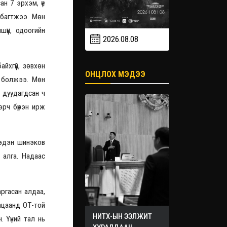
н 7 эрхэм, үе
 багтжээ. Мөн
үүн, одоогийн
2026.08.08
2026.09
2026.09.19
йхгүй, зөвхөн
ОНЦЛОХ МЭДЭЭ
г болжээ. Мөн
ч дуудагдсан ч
эрч бүрэн ирж
хэдэн шинэков
 алга. Надаас
ргасан алдаа,
гацаанд ОТ-той
НИТХ-ЫН ЭЭЛЖИТ
. Үүний тал нь