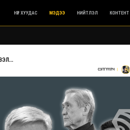
НҮҮР ХУУДАС
МЭДЭЭ
НИЙТЛЭЛ
КОНТЕНТ
ЭЛ...
СЭТГҮҮЛЧ
|