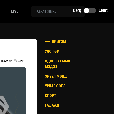
Dark
Light
LIVE
НИЙГЭМ
УЛС ТӨР
ӨДӨР ТУТМЫН
Б.АМАРТҮВШИН
МЭДЭЭ
ЭРҮҮЛ МЭНД
УРЛАГ СОЁЛ
СПОРТ
ГАДААД