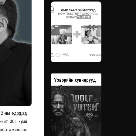
вэрийн хувиарууд
Үзвэрийн хувиарууд
Үзвэрийн 
2-ны өдрүүдэд
ийт 301 хүний
чөөр ажиллаж