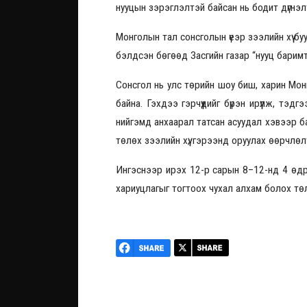
нууцын зэрэглэлтэй байсан нь бодит дүгнэл
Монголын тал сонсголын үеэр зээлийн хүү б
бэлдсэн бөгөөд Засгийн газар “нууц барим
Сонсгол нь улс төрийн шоу биш, харин Мон
байна. Гэхдээ гэрчүүдийг бүрэн ирүүлж, тэд
нийгэмд анхаарал татсан асуудал хэвээр 
төлөх зээлийн хүү, гэрээнд оруулах өөрчлө
Ингэснээр ирэх 12-р сарын 8–12-нд 4 өдрий
хариуцлагыг тогтоох чухал алхам болох тө