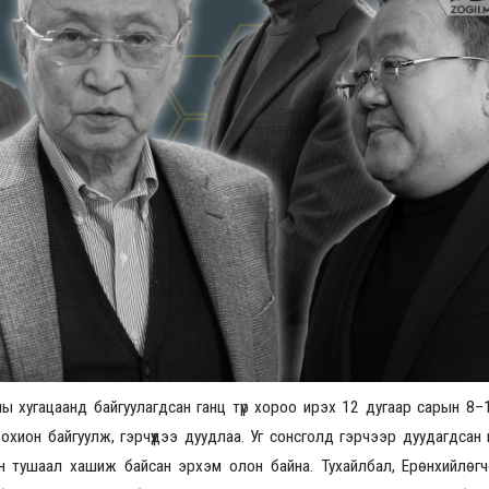
Үзвэрийн хувиарууд
Үз
ны хугацаанд байгуулагдсан ганц түр хороо ирэх 12 дугаар сарын 8–1
хион байгуулж, гэрчүүдээ дуудлаа. Уг сонсголд гэрчээр дуудагдсан н
 тушаал хашиж байсан эрхэм олон байна. Тухайлбал, Ерөнхийлөг