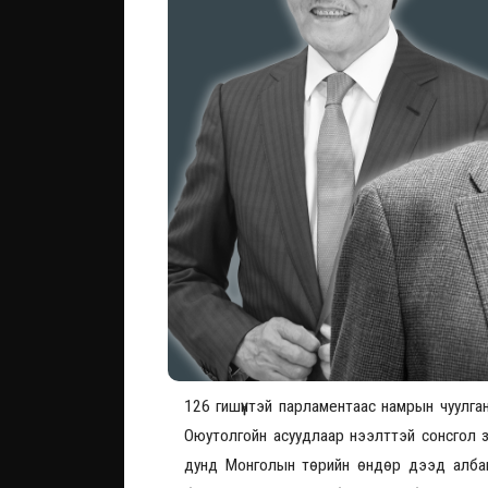
126 гишүүнтэй парламентаас намрын чуулга
Оюутолгойн асуудлаар нээлттэй сонсгол зо
дунд Монголын төрийн өндөр дээд албан