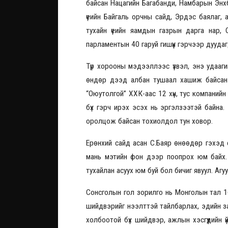
байсан Нацагийн Багабанди, Намбарын Энхб
үеийн Байгаль орчны сайд, Эрдэс баялаг, 
тухайн үеийн яамдын газрын дарга нар, 
парламентын 40 гаруй гишүүн гэрчээр дуудаг
Түр хорооны мэдээллээс үзвэл, энэ удааги
өндөр дээд албан тушаал хашиж байсан х
“Оюутолгой” ХХК-аас 12 хүн, тус компанийн
бүх гэрч ирэх эсэх нь эргэлзээтэй байна.
оролцож байсан тохиолдол тун ховор.
Ерөнхий сайд асан С.Баяр өнөөдөр гэхэд с
мань мэтийн фон дээр поопрох юм байх. 
тухайлан асуух юм буй бол бичиг явуул. Аг
Сонсголын гол зорилго нь Монголын тал 1
шийдвэрийг нээлттэй тайлбарлах, эдийн зас
холбоотой бүх шийдвэр, ажлын хэсгүүдийн ү