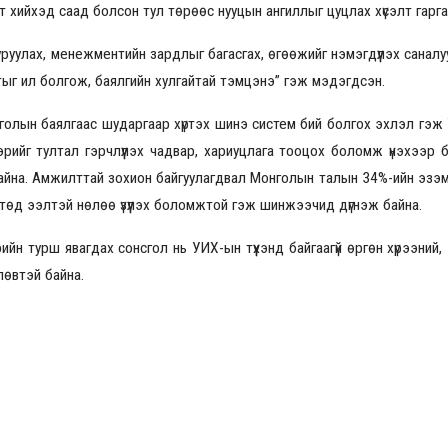
т хийхэд саад болсон тул төрөөс нууцын ангиллыг цуцлах хүсэлт гарга
ууруулах, менежментийн зардлыг багасгах, өгөөжийг нэмэгдүүлэх санал
тыг ил болгож, баялгийн хулгайтай тэмцэнэ” гэж мэдэгдсэн.
голын баялгаас шударгаар хүртэх шинэ систем бий болгох эхлэл гэж Т
гээрийг тултал гэрчлүүлэх чадвар, хариуцлага тооцох боломж үнэхээр 
байна. Амжилттай зохион байгуулагдвал Монголын талын 34%-ийн эзэ
лтөд ээлтэй нөлөө үзүүлэх боломжтой гэж шинжээчид дүгнэж байна.
н турш явагдах сонсгол нь УИХ-ын түүхэнд байгаагүй өргөн хүрээний,
лөвтэй байна.