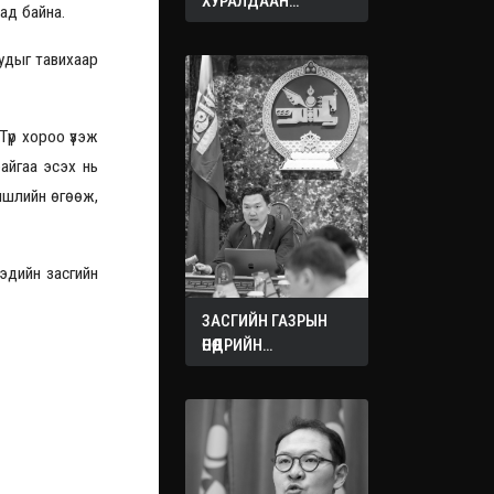
ХУРАЛДААН
ад байна.
ЭХЭЛЛЭЭ
уудыг тавихаар
үр хороо үзэж
байгаа эсэх нь
мшлийн өгөөж,
 эдийн засгийн
ЗАСГИЙН ГАЗРЫН
ӨНӨӨДРИЙН
ХУРАЛДААНААС
ГАРСАН
ШИЙДВЭРҮҮД