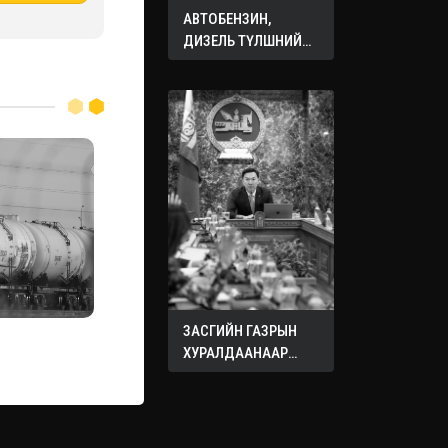
АВТОБЕНЗИН,
ДИЗЕЛЬ ТҮЛШНИЙ
ОНЦГОЙ АЛБАН
ТАТВАРЫГ ТЭГЛЭЛЭЭ
ЗАСГИЙН ГАЗРЫН
ХУРАЛДААНААР
ХЭЛЭЛЦЭЖ БУЙ
АСУУДЛУУД