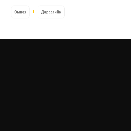
1
Өмнөх
Дараагийн