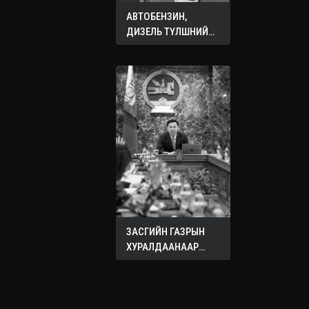
АВТОБЕНЗИН,
ДИЗЕЛЬ ТҮЛШНИЙ
ОНЦГОЙ АЛБАН
ТАТВАРЫГ ТЭГЛЭЛЭЭ
ЗАСГИЙН ГАЗРЫН
ХУРАЛДААНААР
ХЭЛЭЛЦЭЖ БУЙ
АСУУДЛУУД