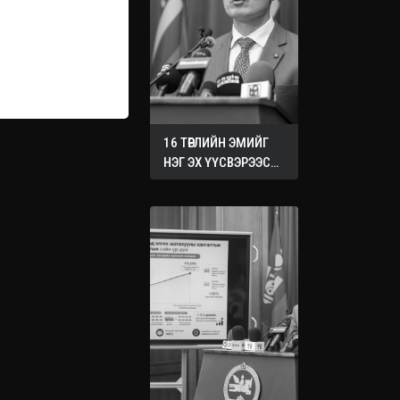
16 ТӨРЛИЙН ЭМИЙГ
НЭГ ЭХ ҮҮСВЭРЭЭС
ХУДАЛДАН АВАХ
ЖУРМЫГ БАТАЛЛАА