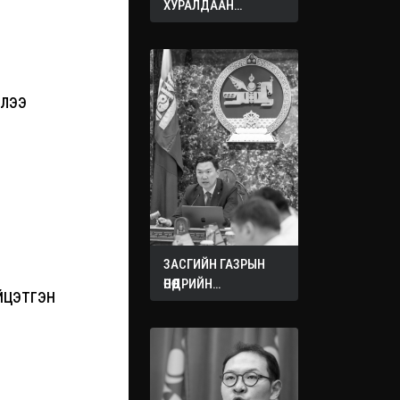
ХУРАЛДААН
ЭХЭЛЛЭЭ
ЛЛЭЭ
ЗАСГИЙН ГАЗРЫН
ӨНӨӨДРИЙН
ҮЙЦЭТГЭН
ХУРАЛДААНААС
ГАРСАН
ШИЙДВЭРҮҮД