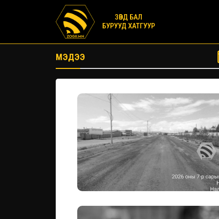
ЗӨВД БАЛ
БУРУУД ХАТГУУР
МЭДЭЭ