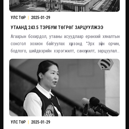
УЛС ТӨР
|
2025-01-29
УТААНД 243.5 ТЭРБУМ ТӨГРӨГ ЗАРЦУУЛЖЭЭ
Агаарын бохирдол, утааны асуудлаар ерөнхий хяналтын
сонсгол зохион байгуулах хүрээнд "Эрх зүйн орчин,
бодлого, шийдвэрийн хэрэгжилт, санхүүжилт, зарцуулалт,
хариуцлага" сэдэвт хэлэлцүүлэг болж байна. Эхний
танилцуулгыг Сангийн яамны төсвийн бодлого
төлөвлөлтийн газрын дарга М.Санжаадорж хийлээ.
УЛС ТӨР
|
2025-01-29