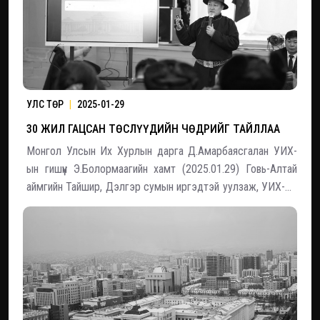
УЛС ТӨР
|
2025-01-29
30 ЖИЛ ГАЦСАН ТӨСЛҮҮДИЙН ЧӨДРИЙГ ТАЙЛЛАА
Монгол Улсын Их Хурлын дарга Д.Амарбаясгалан УИХ-
ын гишүүн Э.Болормаагийн хамт (2025.01.29) Говь-Алтай
аймгийн Тайшир, Дэлгэр сумын иргэдтэй уулзаж, УИХ-ын
намрын чуулганаар хэлэлцэн баталсан хууль,
парламентын бодлого, үйл ажиллагааны талаар
танилцууллаа. Уулзалтын эхэнд, УИХ-ын дарга
Д.Амарбаясга