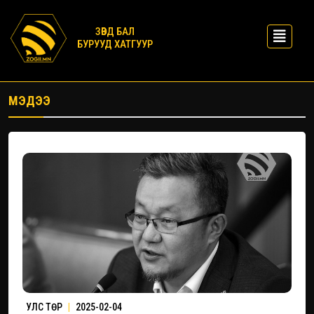
ЗӨВД БАЛ
БУРУУД ХАТГУУР
МЭДЭЭ
УЛС ТӨР
|
2025-02-04