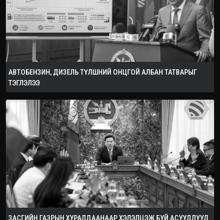
АВТОБЕНЗИН, ДИЗЕЛЬ ТҮЛШНИЙ ОНЦГОЙ АЛБАН ТАТВАРЫГ
ТЭГЛЭЛЭЭ
ЗАСГИЙН ГАЗРЫН ХУРАЛДААНААР ХЭЛЭЛЦЭЖ БУЙ АСУУДЛУУД