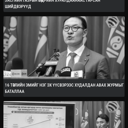
ЗАСГИЙН ГАЗРЫН ӨНӨӨДРИЙН ХУРАЛДААНААС ГАРСАН
ШИЙДВЭРҮҮД
16 ТӨРЛИЙН ЭМИЙГ НЭГ ЭХ ҮҮСВЭРЭЭС ХУДАЛДАН АВАХ ЖУРМЫГ
БАТАЛЛАА