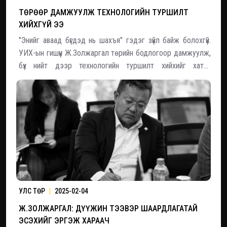
ТӨРӨӨР ДАМЖУУЛЖ ТЕХНОЛОГИЙН ТУРШИЛТ
ХИЙХГҮЙ ЭЭ
"Энийг аваад бүгдэд нь шахъя" гэдэг зүйл байж болохгүй.
УИХ-ын гишүүн Ж.Золжаргал төрийн бодлогоор дамжуулж,
бүх нийт дээр технологийн туршилт хийхийг хатуу
эсэргүүцлээ. Түүний хэлснээр, зарим техникийн шийдлүүд нь бүр
утгагүй, бодлогогүй хэрэгжиж байна. Сүүлийн жилүүдэд төрийн
бодлогоор дамжу
УЛС ТӨР
|
2025-02-04
Ж.ЗОЛЖАРГАЛ: ДҮҮЖИН ТЭЭВЭР ШААРДЛАГАТАЙ
ЭСЭХИЙГ ЭРГЭЖ ХАРААЧ