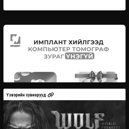
Үзвэрийн хувиарууд