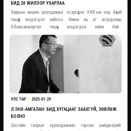
БИД 20 ЖИЛЭЭР УХАРЛАА
Хаврын морин уралдааныг эсэргүүцэн УИХ-ын нэр бүхий
гишүүд мэдэгдэл хийлээ. Өмнө нь уг асуудлаар
Х.Баасанжаргал гишүүн мэдэгдэл хийж байв.
Х.Баасанжаргал: Өнөөдөр өвлийн морин уралдааныг
яриад зогсож байгаа нь бид бүхэн 20 жилийн өмнөх
зүйлээр дахин талцаж 20 жилээр ухарсан үйл явдал
боллоо Тү
УЛС ТӨР
|
2025-01-29
Л.ЭНХ-АМГАЛАН: БИД ХУГАЦААГ ЗААХГҮЙ, ЗӨВЛӨЖ
БОЛНО
Засгийн газрын хуралдаанаас гарсан шийдвэрийг