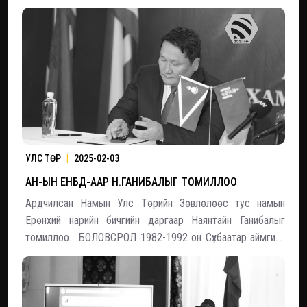
нийслэл Улаанбаатар хотын агаарын бохирдлын
асуудлын талаар гүнзгий ярьсан юм. Түүний хэлснээр,
өнөөдрийн байдлаар Улаанбаатарт өдөр бүр 2
УЛС ТӨР
|
2025-02-03
АН-ЫН ЕНБД-ААР Н.ГАНИБАЛЫГ ТОМИЛЛОО
Ардчилсан Намын Улс Төрийн Зөвлөлөөс тус намын
Ерөнхий нарийн бичгийн даргаар Наянтайн Ганибалыг
томиллоо. БОЛОВСРОЛ 1982-1992 он Сүхбаатар аймгийн
1-р бүрэн дунд сургууль 1992-1977 он Улаанбаатарын Их
Сургууль, Хэрэглээний математикч 1999-2001 он
Шинжлэх Ухаан, Технологийн Их Сургуу