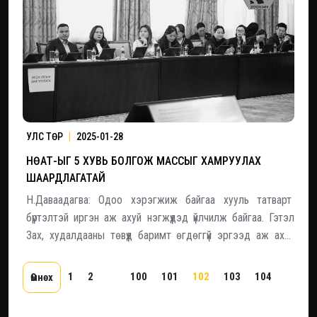
УЛС ТӨР
|
2025-01-28
НӨАТ-ЫГ 5 ХУВЬ БОЛГОЖ МАССЫГ ХАМРУУЛАХ
ШААРДЛАГАТАЙ
Н.Даваадагва: Одоо хэрэгжиж байгаа хууль татварт
бүртэлтэй иргэн аж ахуй нэгжүүдэд үйлчилж байгаа. Гэтэл
Зах, худалдааны төвүүд баримт өгдөггүй эргээд аж ахуй
нэгжүүдэд хасагдах зардал болж чаддаггүй. Тиймээс
НӨАТ-ыг 5 хувь болгож, нийт массыг хамруулах
1
2
...
100
101
102
103
104
...
1
Өмнөх
шаардлагатай байна.