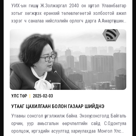
УИХ-ын гишүүн Ж.Золжаргал 2040 он хүртэл Улаанбаатар
хотыг хөгжүүлэх ерөнхий төлөвлөгөөтэй холбоотой ажил
хэрэг ч саналаа нийслэлийн орлогч дарга А.Амартүвшинд
танилцуулан гардуулж өглөө. Улаанбаатар 20:40
томъёолсон асуудлууд болон утаа орчны бохирдолтой
холбоотой хэд хэдэн асуудлу
УЛС ТӨР
|
2025-02-03
УТААГ ЦАХИЛГААН БОЛОН ГАЗААР ШИЙДНЭ
Утааны сонсгол үргэлжилж байна. Энэхүү сонсголд Байгаль
орчин, уур амьсгалын өөрчлөлтийн сайд С.Одонтуяа
оролцож, иргэдийн асуултад хариулахдаа Монгол Улсын