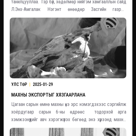
танилцууллаа. Гэр бүл, хөдөлмөр нийгэм хамгааллын сайд
Л.Энх-Амгалан: Нэгэнт өнөөдөр Засгийн газрын
хуралдаанаар аймаг, орон нутгийн ИТХ өөрсдөө
хариуцаад үндэсний спортыг зохион байгуулах
зохицуулалт гарсан учир үүнтэй уялдуулан өмнө нь гарса
УЛС ТӨР
|
2025-01-29
МАХНЫ ЭКСПОРТЫГ ХЯЗГААРЛАНА
Цагаан сарын өмнө махны үнэ эрс нэмэгдэхээс сэргийлж
хоёрдугаар сарын 6-ны өдрөөс тодорхой арга
хэмжээнүүдийг авч хэрэгжүүлэх бөгөөд энэ хүрээнд махны
экспортыг тодорхой хугацаанд хязгаарлана.