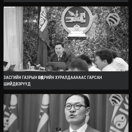
ЗАСГИЙН ГАЗРЫН ӨНӨӨДРИЙН ХУРАЛДААНААС ГАРСАН
ШИЙДВЭРҮҮД