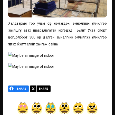
Халдварын тоо улам бүр нэмэгдэн, эмнэлгийн үйлчилгээ
зайлшгүй авах шаардлагатай иргэдэд Буянт Ухаа спорт
цогцолборт 300 ор дэлгэн эмнэлгийн эмчилгээ үйлчилгээ
үзүүлэх бэлтгэлийг хангаж байна.