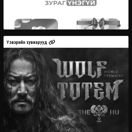
Үзвэрийн хувиарууд