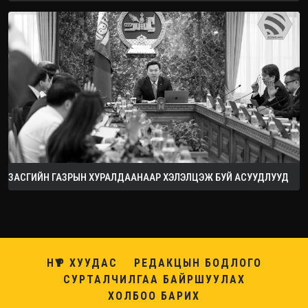
ЗАСГИЙН ГАЗРЫН ХУРАЛДААНААР ХЭЛЭЛЦЭЖ БУЙ АСУУДЛУУД
НҮҮР ХУУДАС
РЕДАКЦЫН БОДЛОГО
СУРТАЛЧИЛГАА БАЙРШУУЛАХ
ХОЛБОО БАРИХ