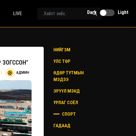
Dark
Light
LIVE
НИЙГЭМ
УЛС ТӨР
 ЗОГССОН"
ӨДӨР ТУТМЫН
|
АДМИН
МЭДЭЭ
ЭРҮҮЛ МЭНД
УРЛАГ СОЁЛ
СПОРТ
ГАДААД