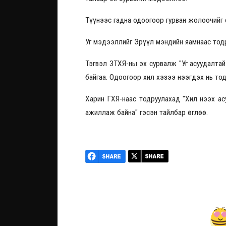
Түүнээс гадна одоогоор гурван жолоочийг 
Уг мэдээллийг Эрүүл мэндийн яамнаас тод
Тэгвэл ЗТХЯ-ны эх сурвалж "Уг асуудалтай
байгаа. Одоогоор хил хэзээ нээгдэх нь то
Харин ГХЯ-наас тодруулахад "Хил нээх ас
ажиллаж байна" гэсэн тайлбар өглөө.