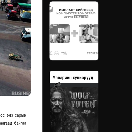
вэрийн хувиарууд
Үзвэрийн хувиарууд
Үзвэрийн 
оос энэ сарын
аагаад байгаа