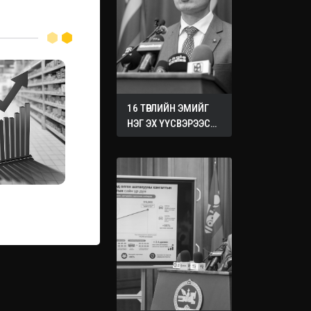
16 ТӨРЛИЙН ЭМИЙГ
НЭГ ЭХ ҮҮСВЭРЭЭС
ХУДАЛДАН АВАХ
ЖУРМЫГ БАТАЛЛАА