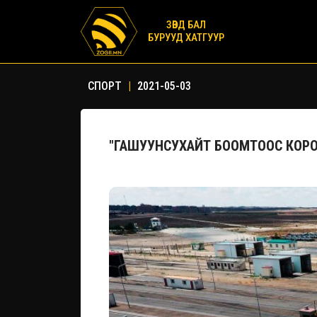
ЗӨВД БАЛ
БУРУУД ХАТГУУР
СПОРТ
|
2021-05-03
"ГАШУУНСУХАЙТ БООМТООС КОРО