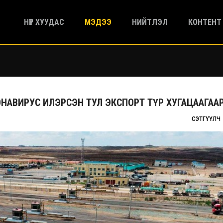
НҮҮР ХУУДАС
МЭДЭЭ
НИЙТЛЭЛ
КОНТЕНТ
НАВИРУС ИЛЭРСЭН ТУЛ ЭКСПОРТ ТҮР ХУГАЦААГААР
СЭТГҮҮЛЧ