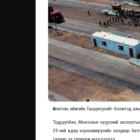
Өмнөговь аймгийн Гашуунсухайт боомтод а
Тодруулбал, Монголын нүүрсний экспорты
29-ний өдөр коронавирусийн халдвар батл
талаар эх сурвалж мэдээллээ.