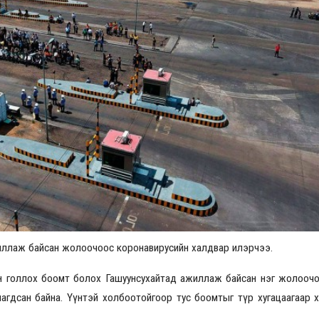
Үзвэрийн хувиарууд
Үз
жиллаж байсан жолоочоос коронавирусийн халдвар илэрчээ.
н голлох боомт болох Гашуунсухайтад ажиллаж байсан нэг жолооч
агдсан байна. Үүнтэй холбоотойгоор тус боомтыг түр хугацаагаар х