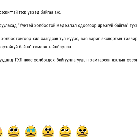
сэжигтэй гэж үзээд байгаа аж.
2026.08.30 20:00
руулахад "Үүнтэй холбоотой мэдээлэл одоогоор ирээгүй байгаа" туха
 холбоотойгоор хил хаагдсан тул нүүрс, зэс зэрэг экспортын тээвэр
дорхойгүй байна" хэмээн тайлбарлав.
уудалд ГХЯ-наас холбогдох байгууллагуудын хамтарсан ажлын хэсэг