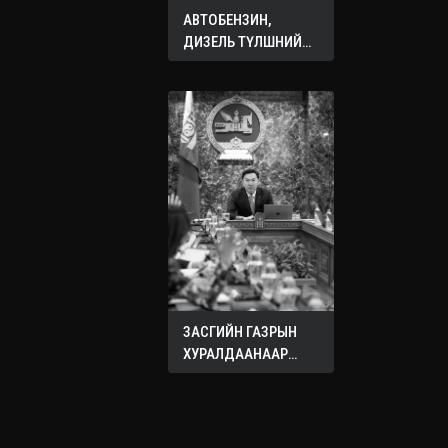
АВТОБЕНЗИН,
ДИЗЕЛЬ ТҮЛШНИЙ
ОНЦГОЙ АЛБАН
ТАТВАРЫГ ТЭГЛЭЛЭЭ
ЗАСГИЙН ГАЗРЫН
ХУРАЛДААНААР
ХЭЛЭЛЦЭЖ БУЙ
АСУУДЛУУД