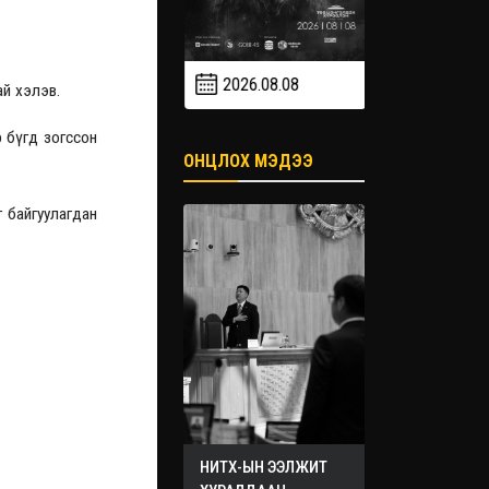
2026.08.08
2026.09
й хэлэв.
2026.09.19
 бүгд зогссон
ОНЦЛОХ МЭДЭЭ
 байгуулагдан
НИТХ-ЫН ЭЭЛЖИТ