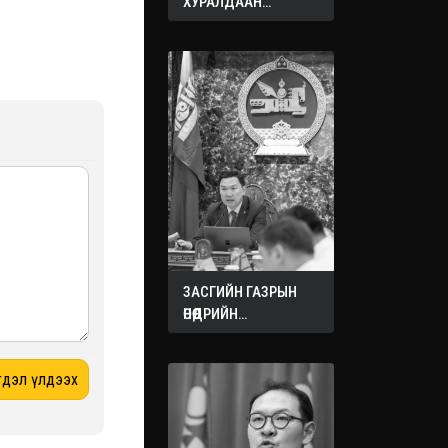
ХУРАЛДААН
ЭХЭЛЛЭЭ
ЗАСГИЙН ГАЗРЫН
ӨНӨӨДРИЙН
ХУРАЛДААНААС
ГАРСАН
ШИЙДВЭРҮҮД