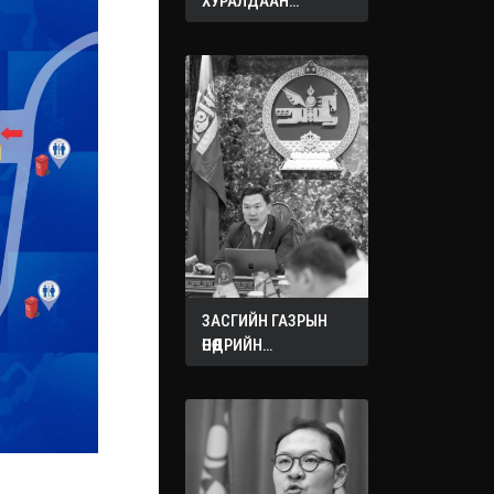
ХУРАЛДААН
ЭХЭЛЛЭЭ
ЗАСГИЙН ГАЗРЫН
ӨНӨӨДРИЙН
ХУРАЛДААНААС
ГАРСАН
ШИЙДВЭРҮҮД