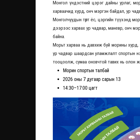
Монгол үндэстний цэрэг дайны урлаг, мор
харваачид хурд, онч мэргэн байдал, ур чадв
Монголчуудын төрт ёс, цэргийн түүхэнд мор
дээрээс харвах ур чадвар, маневр, онч мэрг
байна.
Морьт харваа нь давхиж буй морины хурд, ха
ур чадвар шаардсан уламжлалт спортын нэ
тооцоолж, сумаа оновчтой тавих нь олон 
Морин спортын талбай
2026 оны 7 дугаар сарын 13
14:30–17:00 цагт