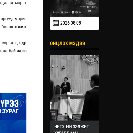
эмцээнд морьт
 цэргүүд морин
2026.08.08
2026.09
т болон хөгжиж
2026.09.19
сорьдог, өндөр
ОНЦЛОХ МЭДЭЭ
ээ байгаа зөв
НИТХ-ЫН ЭЭЛЖИТ