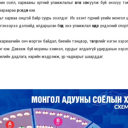
ин соёл, харвааны эртний уламжлалыг өвлөн хөгжүүлж буй энэхүү т
араараа өрсөлдөх юм.
ьт харваа онцгой байр суурь эзэлдэг. Их эзэнт гүрний үеийн монгол
2026.08.30 20:00
энээрээ дэлхийд алдаршсан бөгөөд энэ уламжлал өнөөдөр үндэсний спор
рваачийн онч мэргэн байдал, биеийн тэнцвэр, төвлөрлийг нэгэн зэрэг 
г юм. Давхиж буй морины хэмнэл, хурдыг алдалгүй удирдахын зэрэгц
жилийн дадлага, нарийн мэдрэмж, ур чадварыг шаарддаг.