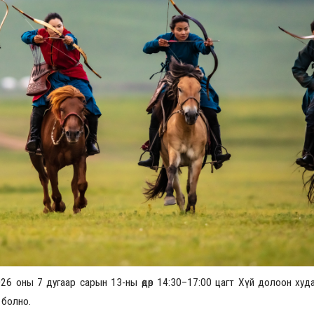
Үзвэрийн хувиарууд
Үз
26 оны 7 дугаар сарын 13-ны өдөр 14:30–17:00 цагт Хүй долоон худ
 болно.