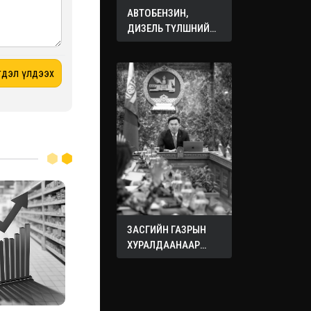
АВТОБЕНЗИН,
ДИЗЕЛЬ ТҮЛШНИЙ
ОНЦГОЙ АЛБАН
ТАТВАРЫГ ТЭГЛЭЛЭЭ
ЗАСГИЙН ГАЗРЫН
ХУРАЛДААНААР
ХЭЛЭЛЦЭЖ БУЙ
АСУУДЛУУД