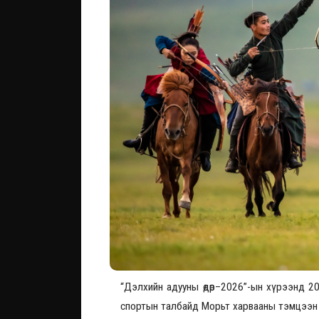
“Дэлхийн адууны өдөр–2026”-ын хүрээнд 20
спортын талбайд Морьт харвааны тэмцээн