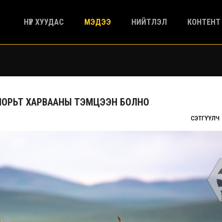
НҮҮР ХУУДАС
МЭДЭЭ
НИЙТЛЭЛ
КОНТЕНТ
МОРЬТ ХАРВААНЫ ТЭМЦЭЭН БОЛНО
СЭТГҮҮЛЧ