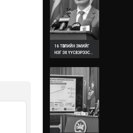
16 ТӨРЛИЙН ЭМИЙГ
НЭГ ЭХ ҮҮСВЭРЭЭС
ХУДАЛДАН АВАХ
ЖУРМЫГ БАТАЛЛАА