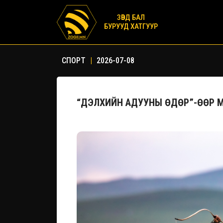
ЗӨВД БАЛ
БУРУУД ХАТГУУР
СПОРТ
|
2026-07-08
“ДЭЛХИЙН АДУУНЫ ӨДӨР”-ӨӨР 