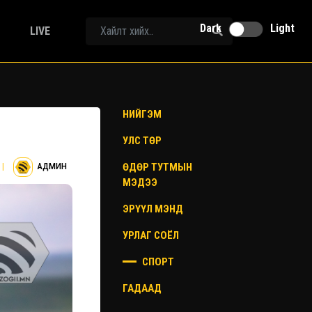
Dark
Light
LIVE
НИЙГЭМ
УЛС ТӨР
ӨДӨР ТУТМЫН
|
АДМИН
МЭДЭЭ
ЭРҮҮЛ МЭНД
УРЛАГ СОЁЛ
СПОРТ
ГАДААД