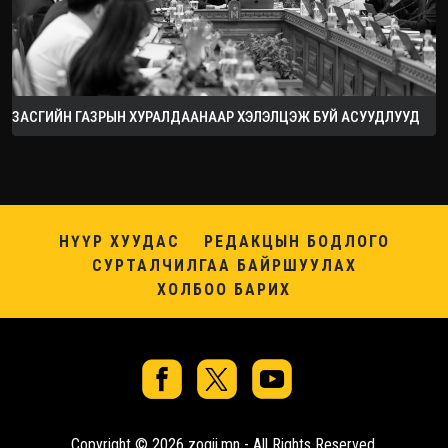
ЗАСГИЙН ГАЗРЫН ХУРАЛДААНААР ХЭЛЭЛЦЭЖ БУЙ АСУУДЛУУД
НҮҮР ХУУДАС
РЕДАКЦЫН БОДЛОГО
СУРТАЛЧИЛГАА БАЙРШУУЛАХ
ХОЛБОО БАРИХ
Copyright © 2026 zogii.mn - All Rights Reserved.