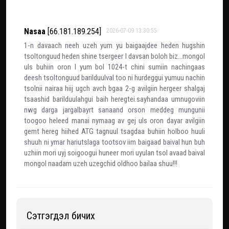
Nasaa
[66.181.189.254]
2026-07-09 13:30:55
1-n davaach neeh uzeh yum yu baigaajdee heden hugshin
tsoltonguud heden shine tsergeer l davsan boloh biz...mongol
uls buhiin oron l yum bol 1024-t chini sumiin nachingaas
deesh tsoltonguud barilduulval too ni hurdeggui yumuu nachin
tsolnii nairaa hiij ugch avch bgaa 2-g avilgiin hergeer shalgaj
tsaashid barilduulahgui baih heregtei.sayhandaa umnugoviin
nwg darga jargalbayrt sanaand orson meddeg mungunii
toogoo heleed manai nymaag av gej uls oron dayar avilgiin
gemt hereg hiihed ATG tagnuul tsagdaa buhiin holboo huuli
shuuh ni ymar hariutslaga tootsov iim baigaad baival hun buh
uzhiin mori uyj soigoogui huneer mori uyulan tsol avaad baival
mongol naadam uzeh uzegchid oldhoo bailaa shuu!!!
Сэтгэгдэл бичих