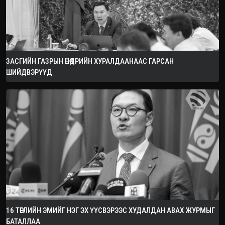
ЗАСГИЙН ГАЗРЫН ӨНӨӨДРИЙН ХУРАЛДААНААС ГАРСАН
ШИЙДВЭРҮҮД
16 ТӨРЛИЙН ЭМИЙГ НЭГ ЭХ ҮҮСВЭРЭЭС ХУДАЛДАН АВАХ ЖУРМЫГ
БАТАЛЛАА