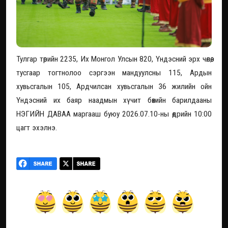
Тулгар төрийн 2235, Их Монгол Улсын 820, Үндэсний эрх чөлөө,
тусгаар тогтнолоо сэргээн мандуулсны 115, Ардын
хувьсгалын 105, Ардчилсан хувьсгалын 36 жилийн ойн
Үндэсний их баяр наадмын хүчит бөхийн барилдааны
НЭГИЙН ДАВАА маргааш буюу 2026.07.10-ны өдрийн 10:00
цагт эхэлнэ.