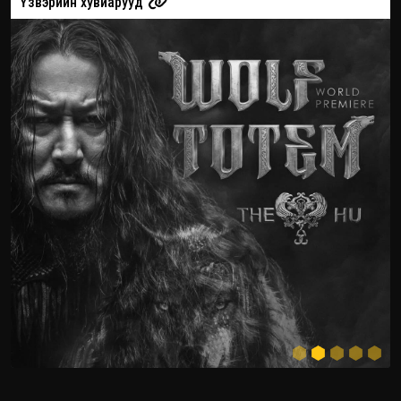
Үзвэрийн хувиарууд