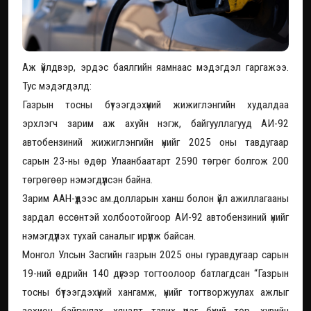
Аж үйлдвэр, эрдэс баялгийн яамнаас мэдэгдэл гаргажээ.
Тус мэдэгдэлд:
Газрын тосны бүтээгдэхүүний жижиглэнгийн худалдаа
эрхлэгч зарим аж ахуйн нэгж, байгууллагууд АИ-92
автобензиний жижиглэнгийн үнийг 2025 оны тавдугаар
сарын 23-ны өдөр Улаанбаатарт 2590 төгрөг болгож 200
төгрөгөөр нэмэгдүүлсэн байна.
Зарим ААН-үүдээс ам.долларын ханш болон үйл ажиллагааны
зардал өссөнтэй холбоотойгоор АИ-92 автобензиний үнийг
нэмэгдүүлэх тухай саналыг ирүүлж байсан.
Монгол Улсын Засгийн газрын 2025 оны гуравдугаар сарын
19-ний өдрийн 140 дүгээр тогтоолоор батлагдсан “Газрын
тосны бүтээгдэхүүний хангамж, үнийг тогтворжуулах ажлыг