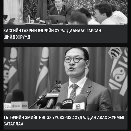
ЗАСГИЙН ГАЗРЫН ӨНӨӨДРИЙН ХУРАЛДААНААС ГАРСАН
ШИЙДВЭРҮҮД
16 ТӨРЛИЙН ЭМИЙГ НЭГ ЭХ ҮҮСВЭРЭЭС ХУДАЛДАН АВАХ ЖУРМЫГ
БАТАЛЛАА