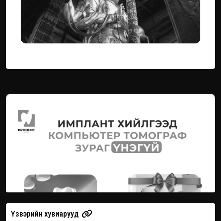
Үзвэрийн хувиарууд