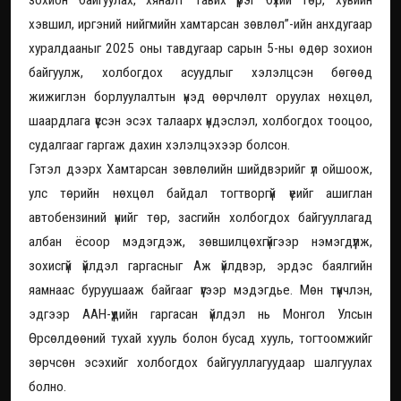
зохион байгуулах, хяналт тавих үүрэг бүхий төр, хувийн
хэвшил, иргэний нийгмийн хамтарсан зөвлөл”-ийн анхдугаар
хуралдааныг 2025 оны тавдугаар сарын 5-ны өдөр зохион
байгуулж, холбогдох асуудлыг хэлэлцсэн бөгөөд
жижиглэн борлуулалтын үнэд өөрчлөлт оруулах нөхцөл,
шаардлага үүссэн эсэх талаарх үндэслэл, холбогдох тооцоо,
судалгааг гаргаж дахин хэлэлцэхээр болсон.
Гэтэл дээрх Хамтарсан зөвлөлийн шийдвэрийг үл ойшоож,
улс төрийн нөхцөл байдал тогтворгүй үеийг ашиглан
автобензиний үнийг төр, засгийн холбогдох байгууллагад
албан ёсоор мэдэгдэж, зөвшилцөхгүйгээр нэмэгдүүлж,
зохисгүй үйлдэл гаргасныг Аж үйлдвэр, эрдэс баялгийн
яамнаас буруушааж байгааг үүгээр мэдэгдье. Мөн түүнчлэн,
эдгээр ААН-үүдийн гаргасан үйлдэл нь Монгол Улсын
Өрсөлдөөний тухай хууль болон бусад хууль, тогтоомжийг
зөрчсөн эсэхийг холбогдох байгууллагуудаар шалгуулах
болно.