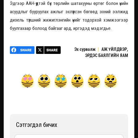
Эдгээр ААН-үүдтэй бүх төрлийн шатахууны өртөг болон үнийн
асуудлыг бууруулах ажлыг эхлүүлсэн бөгөөд эхний ээлжид
дизель түлшний жижиглэнгийн үнийг тодорхой хэмжээгээр
буулгахаар болоод байгааг ард, иргэдэд мэдэгдье.
Эх сурвалж
|
АЖ ҮЙЛДВЭР,
ЭРДЭС БАЯЛГИЙН ЯАМ
Сэтгэгдэл бичих