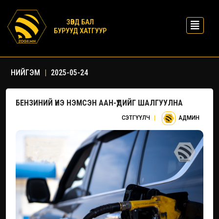
ЗӨВД БАЛ
БУРУУД ХАТГУУР
НИЙГЭМ
|
2025-05-24
БЕНЗИНИЙ ҮНЭ НЭМСЭН ААН-ҮҮДИЙГ ШАЛГУУЛНА
СЭТГҮҮЛЧ
|
АДМИН