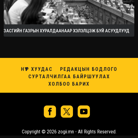
ЗАСГИЙН ГАЗРЫН ХУРАЛДААНААР ХЭЛЭЛЦЭЖ БУЙ АСУУДЛУУД
НҮҮР ХУУДАС
РЕДАКЦЫН БОДЛОГО
СУРТАЛЧИЛГАА БАЙРШУУЛАХ
ХОЛБОО БАРИХ
Copyright © 2026 zogii.mn - All Rights Reserved.