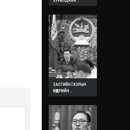
ХУРАЛДААН
ЭХЭЛЛЭЭ
ЗАСГИЙН ГАЗРЫН
ӨНӨӨДРИЙН
ХУРАЛДААНААС
ГАРСАН
ШИЙДВЭРҮҮД