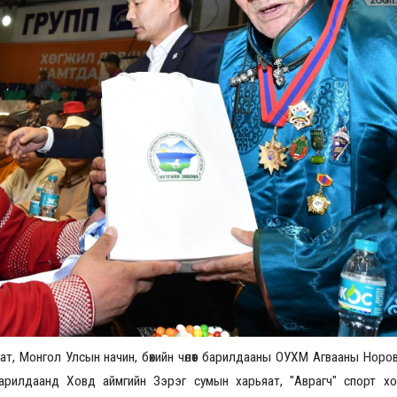
Үзвэрийн хувиарууд
Үз
ат, Монгол Улсын начин, бөхийн чөлөөт барилдааны ОУХМ Агвааны Нор
барилдаанд Ховд аймгийн Зэрэг сумын харьяат, "Аврагч" спорт х