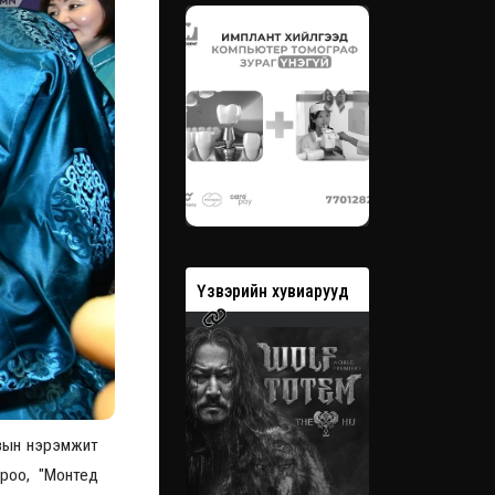
вэрийн хувиарууд
Үзвэрийн хувиарууд
Үзвэрийн 
овын нэрэмжит
ороо, "Монтед