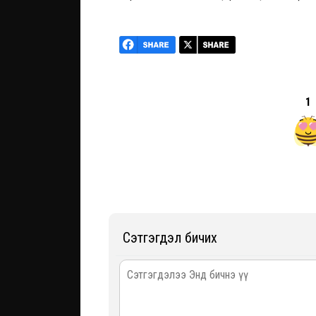
1
Сэтгэгдэл бичих