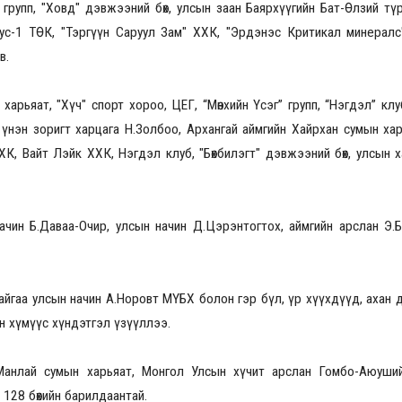
 групп, "Ховд" дэвжээний бөх, улсын заан Баярхүүгийн Бат-Өлзий тү
ус-1 ТӨК, "Тэргүүн Саруул Зам" ХХК, "Эрдэнэс Критикал минералс"
эв.
2026.08.30 20:00
арьяат, "Хүч" спорт хороо, ЦЕГ, “Мөнхийн Үсэг” групп, “Нэгдэл” клуб, 
 үнэн зоригт харцага Н.Золбоо, Архангай аймгийн Хайрхан сумын хар
К, Вайт Лэйк ХХК, Нэгдэл клуб, "Бөхбилэгт" дэвжээний бөх, улсын ха
ачин Б.Даваа-Очир, улсын начин Д.Цэрэнтогтох, аймгийн арслан Э.
аа улсын начин А.Норовт МҮБХ болон гэр бүл, үр хүүхдүүд, ахан дүү
лон хүмүүс хүндэтгэл үзүүллээ.
 Манлай сумын харьяат, Монгол Улсын хүчит арслан Гомбо-Аюуши
 128 бөхийн барилдаантай.