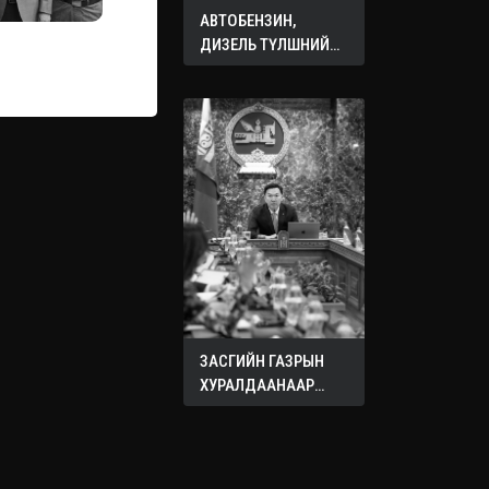
АВТОБЕНЗИН,
ДИЗЕЛЬ ТҮЛШНИЙ
ОНЦГОЙ АЛБАН
ТАТВАРЫГ ТЭГЛЭЛЭЭ
ЗАСГИЙН ГАЗРЫН
ХУРАЛДААНААР
ХЭЛЭЛЦЭЖ БУЙ
АСУУДЛУУД