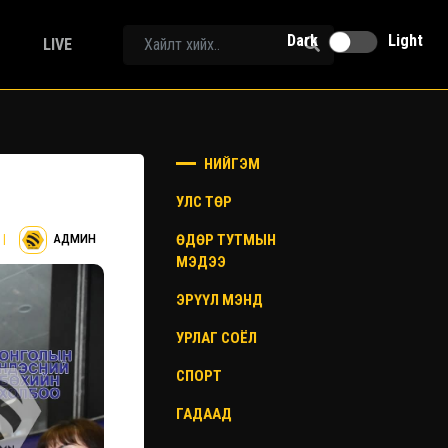
Dark
Light
LIVE
НИЙГЭМ
УЛС ТӨР
ӨДӨР ТУТМЫН
|
АДМИН
МЭДЭЭ
ЭРҮҮЛ МЭНД
УРЛАГ СОЁЛ
СПОРТ
ГАДААД