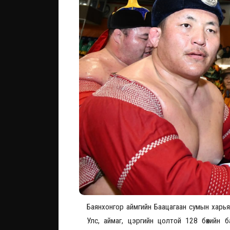
Баянхонгор аймгийн Баацагаан сумын харья
Улс, аймаг, цэргийн цолтой 128 бөхийн 