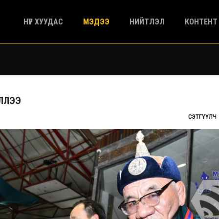
НҮҮР ХУУДАС
МЭДЭЭ
НИЙТЛЭЛ
КОНТЕНТ
ҮЛЛЭЭ
СЭТГҮҮЛЧ