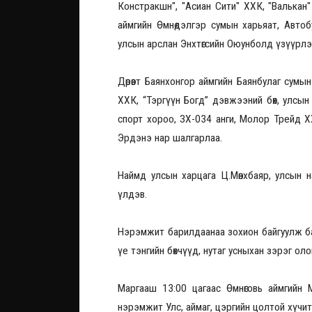
Констракшн", "Асиан Сити" ХХК, "Валькан"
аймгийн Өмнөдэлгэр сумын харьяат, Автоб
улсын арслан Энхтөгсийн Оюунболд үзүүрл
Дөрөвт Баянхонгор аймгийн Баянбулаг сумын х
ХХК, “Тэргүүн Богд” дэвжээний бөх, улсын
спорт хороо, ЗХ-034 анги, Молор Трейд ХХ
Эрдэнэ нар шалгарлаа.
Наймд улсын харцага Ц.Мөнхбаяр, улсын н
үлдэв.
Нэрэмжит барилдаанаа зохион байгуулж байг
үе тэнгийн бөхчүүд, нутаг усныхан зэрэг о
Маргааш 13:00 цагаас Өмнөговь аймгийн
нэрэмжит Улс, аймаг, цэргийн цолтой хүчит