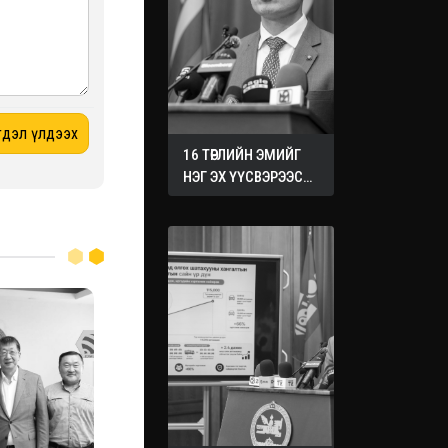
16 ТӨРЛИЙН ЭМИЙГ
НЭГ ЭХ ҮҮСВЭРЭЭС
ХУДАЛДАН АВАХ
ЖУРМЫГ БАТАЛЛАА