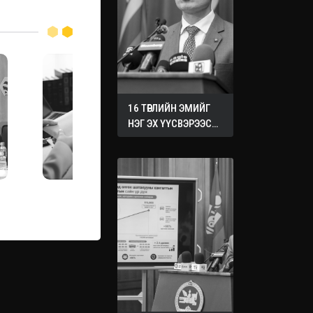
16 ТӨРЛИЙН ЭМИЙГ
НЭГ ЭХ ҮҮСВЭРЭЭС
ХУДАЛДАН АВАХ
ЖУРМЫГ БАТАЛЛАА