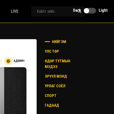
Dark
Light
LIVE
НИЙГЭМ
УЛС ТӨР
ӨДӨР ТУТМЫН
|
АДМИН
МЭДЭЭ
ЭРҮҮЛ МЭНД
УРЛАГ СОЁЛ
СПОРТ
ГАДААД