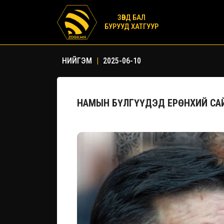
ЗӨВД БАЛ
БУРУУД ХАТГУУР
НИЙГЭМ
|
2025-06-10
НАМЫН БҮЛГҮҮДЭД ЕРӨНХИЙ СА