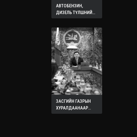
АВТОБЕНЗИН,
ДИЗЕЛЬ ТҮЛШНИЙ
ОНЦГОЙ АЛБАН
ТАТВАРЫГ ТЭГЛЭЛЭЭ
ЗАСГИЙН ГАЗРЫН
ХУРАЛДААНААР
ХЭЛЭЛЦЭЖ БУЙ
АСУУДЛУУД