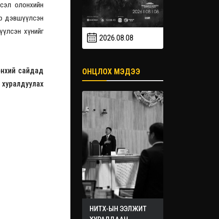
всэл олонхийн
эр дэвшүүлсэн
үүлсэн хүнийг
2026.08.08
2026.09
2026.09.19
өнхий сайдад
ОНЦЛОХ МЭДЭЭ
 хуралдуулах
НИТХ-ЫН ЭЭЛЖИТ