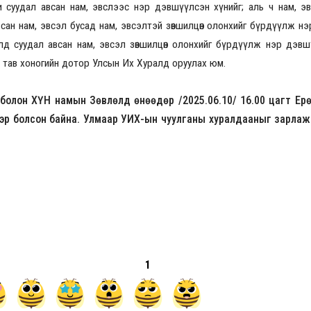
 суудал авсан нам, эвслээс нэр дэвшүүлсэн хүнийг; аль ч нам, э
всан нам, эвсэл бусад нам, эвсэлтэй зөвшилцөн олонхийг бүрдүүлж н
лд суудал авсан нам, эвсэл зөвшилцөн олонхийг бүрдүүлж нэр дэвш
2026.08.30 20:00
гч тав хоногийн дотор Улсын Их Хуралд оруулах юм.
болон ХҮН намын Зөвлөлд өнөөдөр /2025.06.10/ 16.00 цагт Ер
эр болсон байна. Улмаар УИХ-ын чуулганы хуралдааныг зарлаж
1