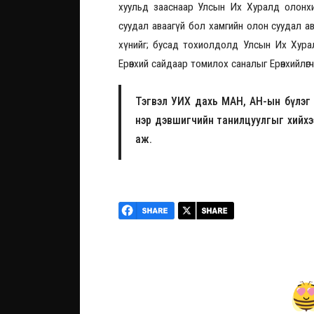
хуульд зааснаар Улсын Их Хуралд олонхи
суудал аваагүй бол хамгийн олон суудал а
хүнийг; бусад тохиолдолд Улсын Их Хура
Ерөнхий сайдаар томилох саналыг Ерөнхийлө
Тэгвэл УИХ дахь МАН, АН-ын бүлэг 
нэр дэвшигчийн танилцуулгыг хийхэ
аж.