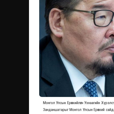
Монгол Улсын Ерөнхийлөгч Ухнаагийн Хүрэл
Занданшатарыг Монгол Улсын Ерөнхий сайда