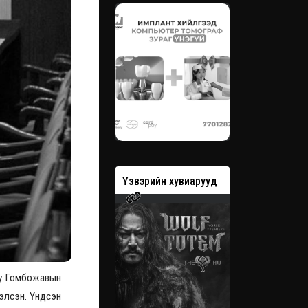
вэрийн хувиарууд
Үзвэрийн хувиарууд
Үзвэрийн 
уу Гомбожавын
элсэн. Үндсэн