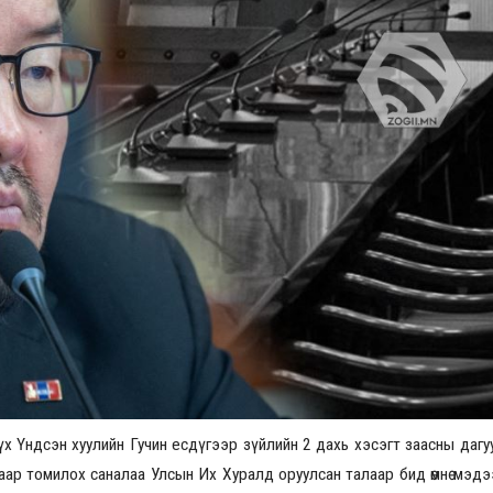
Үзвэрийн хувиарууд
Үз
сүх Үндсэн хуулийн Гучин есдүгээр зүйлийн 2 дахь хэсэгт заасны даг
ар томилох саналаа Улсын Их Хуралд оруулсан талаар бид өмнө мэдэ