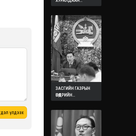
ХУРАЛДААН
ЭХЭЛЛЭЭ
ЗАСГИЙН ГАЗРЫН
ӨНӨӨДРИЙН
ХУРАЛДААНААС
ГАРСАН
ШИЙДВЭРҮҮД