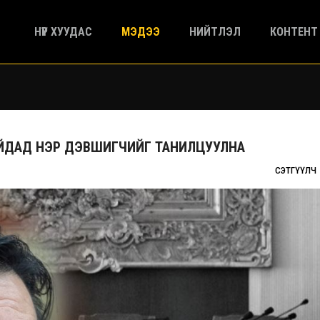
НҮҮР ХУУДАС
МЭДЭЭ
НИЙТЛЭЛ
КОНТЕНТ
ЙДАД НЭР ДЭВШИГЧИЙГ ТАНИЛЦУУЛНА
СЭТГҮҮЛЧ