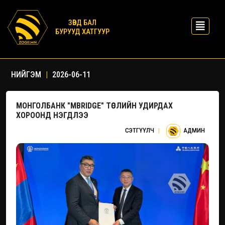
ЗӨВД БАЛ
БУРУУД ХАТГУУР
НИЙГЭМ
|
2026-06-11
МОНГОЛБАНК "MBRIDGE" ТӨСЛИЙН УДИРДАХ
ХОРООНД НЭГДЛЭЭ
СЭТГҮҮЛЧ
|
АДМИН