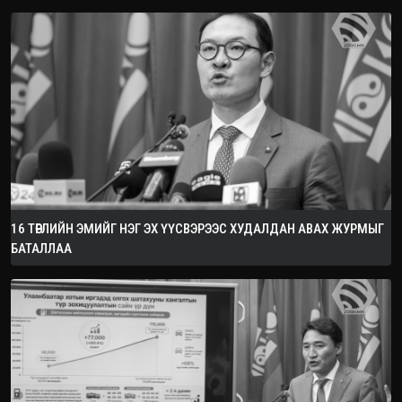
16 ТӨРЛИЙН ЭМИЙГ НЭГ ЭХ ҮҮСВЭРЭЭС ХУДАЛДАН АВАХ ЖУРМЫГ
БАТАЛЛАА