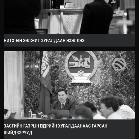
НИТХ-ЫН ЭЭЛЖИТ ХУРАЛДААН ЭХЭЛЛЭЭ
ЗАСГИЙН ГАЗРЫН ӨНӨӨДРИЙН ХУРАЛДААНААС ГАРСАН
ШИЙДВЭРҮҮД