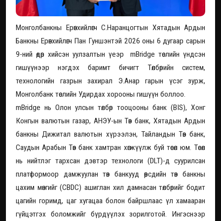
Монголбанкны Ерөнхийлөгч С.Наранцогтын Хятадын Ардын
Банкны Ерөнхийлөгч Пан Гуншэнтэй 2026 оны 6 дугаар сарын
9-ний өдөр хийсэн уулзалтын үеэр mBridge төслийн үндсэн
гишүүнээр нэгдэх баримт бичигт Төлбөрийн систем,
технологийн газрын захирал Э.Анар гарын үсэг зурж,
Монголбанк төслийн Удирдах хорооны гишүүн боллоо.
mBridge нь Олон улсын төлбөр тооцооны банк (BIS), Хонг
Конгын валютын газар, АНЭУ-ын Төв банк, Хятадын Ардын
банкны Дижитал валютын хүрээлэн, Тайландын Төв банк,
Саудын Арабын Төв банк хамтран хөгжүүлж буй төсөл юм. Төсөл
нь нийтлэг тархсан дэвтэр технологи (DLT)-д суурилсан
платформоор дамжуулан төв банкууд өөрсдийн төв банкны
цахим мөнгийг (CBDC) ашиглан хил дамнасан төлбөрийг бодит
цагийн горимд, цаг хугацаа болон байршлаас үл хамааран
гүйцэтгэх боломжийг бүрдүүлэх зорилготой. Ингэснээр