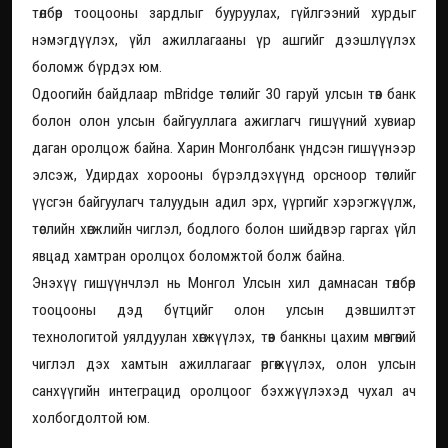
төлбөр тооцооны зардлыг бууруулах, гүйлгээний хурдыг
нэмэгдүүлэх, үйл ажиллагааны үр ашгийг дээшлүүлэх
боломж бүрдэх юм.
Одоогийн байдлаар mBridge төслийг 30 гаруй улсын төв банк
болон олон улсын байгууллага ажиглагч гишүүний хувиар
даган оролцож байна. Харин Монголбанк үндсэн гишүүнээр
элсэж, Удирдах хорооны бүрэлдэхүүнд орсноор төслийг
үүсгэн байгуулагч талуудын адил эрх, үүргийг хэрэгжүүлж,
төслийн хөгжлийн чиглэл, бодлого болон шийдвэр гаргах үйл
явцад хамтран оролцох боломжтой болж байна.
Энэхүү гишүүнчлэл нь Монгол Улсын хил дамнасан төлбөр
тооцооны дэд бүтцийг олон улсын дэвшилтэт
технологитой уялдуулан хөгжүүлэх, төв банкны цахим мөнгөний
чиглэл дэх хамтын ажиллагааг өргөжүүлэх, олон улсын
санхүүгийн интеграцид оролцоог бэхжүүлэхэд чухал ач
холбогдолтой юм.