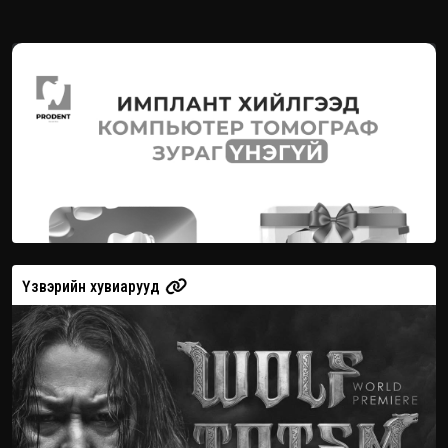
Үзвэрийн хувиарууд