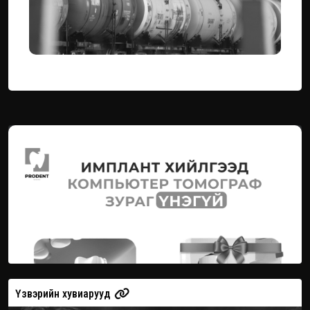
Үзвэрийн хувиарууд