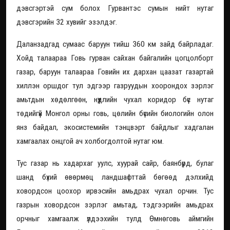
дэвсгэртэй сум болох Гурвантэс сумын нийт нутаг
дэвсгэрийн 32 хувийг эзэлдэг.
Даланзадгад сумаас баруун тийш 360 км зайд байрладаг.
Хойд талаараа Говь гурван сайхан байгалийн цогцолборт
газар, баруун талаараа Говийн их дархан цаазат газартай
хиллэн оршдог тул эдгээр газруудын хоорондох зэрлэг
амьтдын хөдөлгөөн, нүүдлийн чухал коридор бүс нутаг
төдийгүй Монгол орны говь, цөлийн бүсийн биологийн олон
янз байдал, экосистемийн тэнцвэрт байдлыг хадгалан
хамгаалах онцгой ач холбогдолтой нутаг юм.
Тус газар нь хадархаг уулс, хуурай сайр, баянбүрд, булаг
шанд бүхий өвөрмөц ландшафттай бөгөөд дэлхийд
ховордсон цоохор ирвэсийн амьдрах чухал орчин. Тус
газрын ховордсон зэрлэг амьтад, тэдгээрийн амьдрах
орчныг хамгаалж үлдээхийн тулд Өмнөговь аймгийн