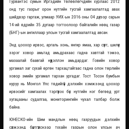
Гурвантэс сумын Иргэдийн төлөөлөгчдийн хурлаас 2012
онд тус газрыг орон нутгийн тусгай хамгаалалтад авах
шийдвэр гаргаж, улмаар УИХ-ын 2016 оны 04 дүгээр сарын
14-ий өдрийн 35 дугаар тогтоолоор байгалийн нөөц газар
(БНГ)-ын ангиллаар улсын тусгай хамгаалалтад авсан.
Энд цоохор ирвэс, аргаль хонь, янгир ямаа, хар сүүлт, шилүүс
зэрэг ховор амьтад амьдрахаас гадна хавтгай тэмээ,
мазаалай баавгай нүүдэллэн амьдардаг. Говийн ховор
ургамал заг сухай өргөн тархацтайгаас гадна олон төрлийн
ховор эмийн ургамал тархан ургадаг. Тост Тосон бумбын
нуруу нь Монгол Улс төдийгүй дэлхийн хэмжээнд цоохор
ирвэсийг хамгаалах тэргүүлэх бүс нутгийн нэг бөгөөд урт
хугацааны судалгаа, мониторингийн чухал талбар болж
байна.
ЮНЕСКО-ийн Шим мандлын нөөц газруудын дэлхийн
сүлжээнд бүртгүүлснээр тухайн газрын олон улсын ач