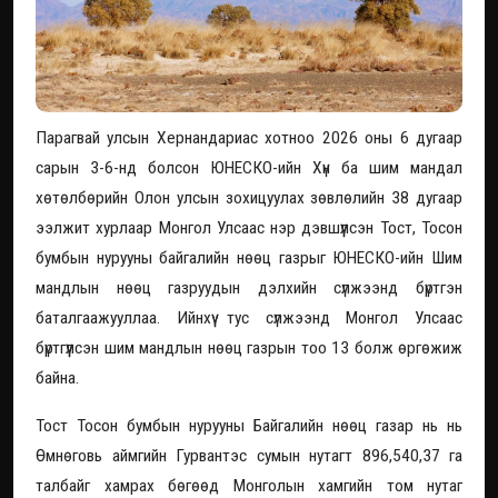
Парагвай улсын Хернандариас хотноо 2026 оны 6 дугаар
сарын 3-6-нд болсон ЮНЕСКО-ийн Хүн ба шим мандал
хөтөлбөрийн Олон улсын зохицуулах зөвлөлийн 38 дугаар
ээлжит хурлаар Монгол Улсаас нэр дэвшүүлсэн Тост, Тосон
бумбын нурууны байгалийн нөөц газрыг ЮНЕСКО-ийн Шим
мандлын нөөц газруудын дэлхийн сүлжээнд бүртгэн
баталгаажууллаа. Ийнхүү тус сүлжээнд Монгол Улсаас
бүртгүүлсэн шим мандлын нөөц газрын тоо 13 болж өргөжиж
байна.
Тост Тосон бумбын нурууны Байгалийн нөөц газар нь нь
Өмнөговь аймгийн Гурвантэс сумын нутагт 896,540,37 га
талбайг хамрах бөгөөд Монголын хамгийн том нутаг