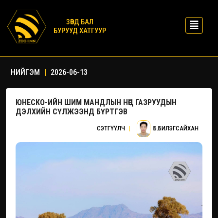
ЗӨВД БАЛ
БУРУУД ХАТГУУР
НИЙГЭМ
|
2026-06-13
ЮНЕСКО-ИЙН ШИМ МАНДЛЫН НӨӨЦ ГАЗРУУДЫН
ДЭЛХИЙН СҮЛЖЭЭНД БҮРТГЭВ
СЭТГҮҮЛЧ
|
Б.БИЛЭГСАЙХАН