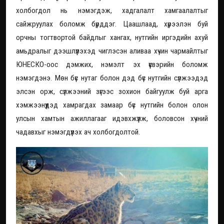
холбогдол нь нэмэгдэж, хадгалалт хамгаалалтыг
сайжруулах боломж бүрддэг. Цаашлаад, хүрээлэн буй
орчны тогтвортой байдлыг хангах, нутгийн иргэдийн ахуй
амьдралыг дээшлүүлэхэд чиглэсэн аливаа хүчин чармайлтыг
ЮНЕСКО-оос дэмжих, нэмэлт эх үүсвэрийн боломж
нэмэгдэнэ. Мөн бүс нутаг болон дэд бүс нутгийн сүлжээдэд
элсэн орж, сүлжээний зүгээс зохион байгуулж буй арга
хэмжээнүүдэд хамрагдах замаар бүс нутгийн болон олон
улсын хамтын ажиллагааг идэвхжүүлж, боловсон хүчний
чадавхыг нэмэгдүүлэх ач холбогдолтой.