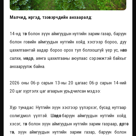
Малчид, иргэд, тээвэрчдийн анхааралд:
14-нд төв болон зүүн аймгуудын нутгийн зарим газар, баруун
болон говийн аймгуудын нутгийн хойд хэсгээр бороо, дуу
цахилгаантай аадар бороо орох тул болзошгүй үер ус, нөөлөг
салхи, мөндөр, аянга цахилгааны аюулаас сэрэмжтэй байхыг
анхааруулж байна.
2026 оны 06-р сарын 13-ны 20 цагаас 06-р сарын 14-ний
20 цаг хүртэлх цаг агаарын урьдчилсан мэдээ:
Хур тунадас: Нутгийн зүүн хэсгээр үүлэрхэг, бусад нутгаар
солигдмол үүлтэй. Шөнөдөө баруун аймгуудын нутгийн хойд
хэсэг, төв болон зүүн аймгуудын нутгийн зарим газраар, өдөртөө
төв, зүүн аймгуудын нутгийн зарим газар, баруун болон