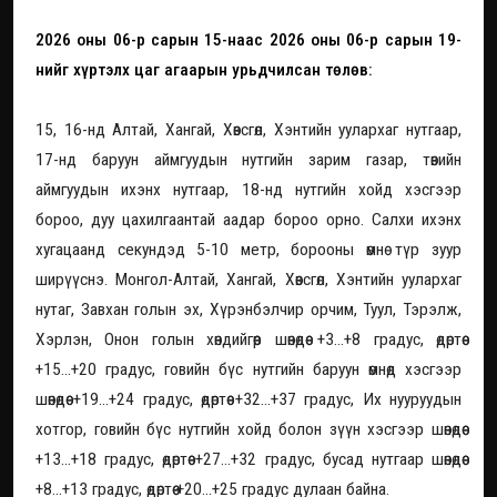
2026 оны 06-р сарын 15-наас 2026 оны 06-р сарын 19-
нийг хүртэлх цаг агаарын урьдчилсан төлөв:
15, 16-нд Алтай, Хангай, Хөвсгөл, Хэнтийн уулархаг нутгаар,
17-нд баруун аймгуудын нутгийн зарим газар, төвийн
аймгуудын ихэнх нутгаар, 18-нд нутгийн хойд хэсгээр
бороо, дуу цахилгаантай аадар бороо орно. Салхи ихэнх
хугацаанд секундэд 5-10 метр, борооны өмнө түр зуур
ширүүснэ. Монгол-Алтай, Хангай, Хөвсгөл, Хэнтийн уулархаг
нутаг, Завхан голын эх, Хүрэнбэлчир орчим, Туул, Тэрэлж,
Хэрлэн, Онон голын хөндийгөөр шөнөдөө +3...+8 градус, өдөртөө
+15...+20 градус, говийн бүс нутгийн баруун өмнөд хэсгээр
шөнөдөө +19...+24 градус, өдөртөө +32...+37 градус, Их нууруудын
хотгор, говийн бүс нутгийн хойд болон зүүн хэсгээр шөнөдөө
+13...+18 градус, өдөртөө +27...+32 градус, бусад нутгаар шөнөдөө
+8...+13 градус, өдөртөө +20...+25 градус дулаан байна.