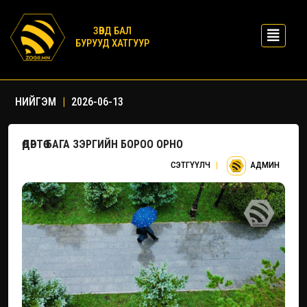
ЗӨВД БАЛ
БУРУУД ХАТГУУР
НИЙГЭМ
|
2026-06-13
ӨДӨРТӨӨ БАГА ЗЭРГИЙН БОРОО ОРНО
СЭТГҮҮЛЧ
|
АДМИН