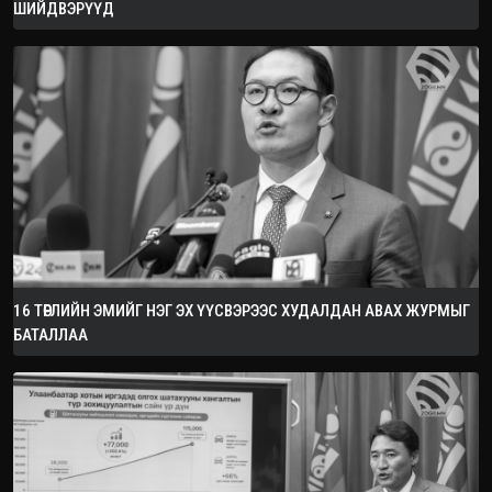
ШИЙДВЭРҮҮД
16 ТӨРЛИЙН ЭМИЙГ НЭГ ЭХ ҮҮСВЭРЭЭС ХУДАЛДАН АВАХ ЖУРМЫГ
БАТАЛЛАА