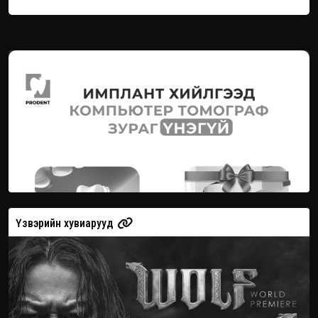
Үзвэрийн хувиарууд