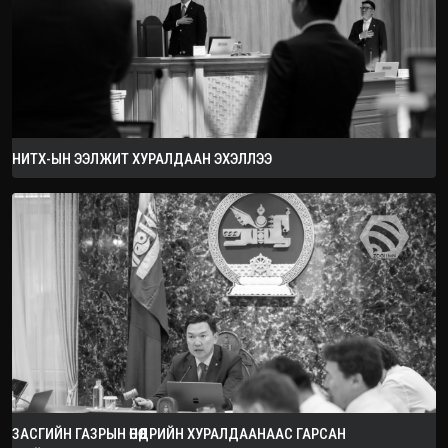
НИТХ-ЫН ЭЭЛЖИТ ХУРАЛДААН ЭХЭЛЛЭЭ
ЗАСГИЙН ГАЗРЫН ӨНӨӨДРИЙН ХУРАЛДААНААС ГАРСАН