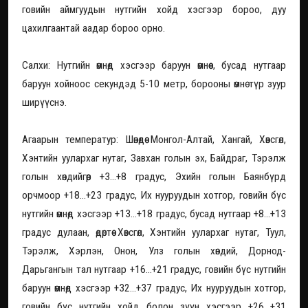
говийн аймгуудын нутгийн хойд хэсгээр бороо, дуу
цахилгаантай аадар бороо орно.
Салхи: Нутгийн өмнөд хэсгээр баруун өмнөөс, бусад нутгаар
баруун хойноос секундэд 5-10 метр, борооны өмнө түр зуур
ширүүснэ.
Агаарын температур: Шөнөдөө Монгол-Алтай, Хангай, Хөвсгөл,
Хэнтийн уулархаг нутаг, Завхан голын эх, Байдраг, Тэрэлж
голын хөндийгөөр +3...+8 градус, Эхийн голын Баянбүрд
орчмоор +18...+23 градус, Их нууруудын хотгор, говийн бүс
нутгийн өмнөд хэсгээр +13...+18 градус, бусад нутгаар +8...+13
градус дулаан, өдөртөө Хөвсгөл, Хэнтийн уулархаг нутаг, Туул,
Тэрэлж, Хэрлэн, Онон, Улз голын хөндий, Дорнод-
Дарьгангын тал нутгаар +16...+21 градус, говийн бүс нутгийн
баруун өмнөд хэсгээр +32...+37 градус, Их нууруудын хотгор,
говийн бүс нутгийн хойд болон зүүн хэсгээр +26...+31