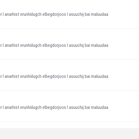
 l anarhist erunhiilugch elbegdorjoos l asuuchij bai maluudaa
 l anarhist erunhiilugch elbegdorjoos l asuuchij bai maluudaa
 l anarhist erunhiilugch elbegdorjoos l asuuchij bai maluudaa
 l anarhist erunhiilugch elbegdorjoos l asuuchij bai maluudaa