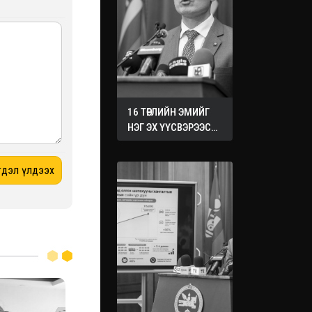
16 ТӨРЛИЙН ЭМИЙГ
НЭГ ЭХ ҮҮСВЭРЭЭС
ХУДАЛДАН АВАХ
ЖУРМЫГ БАТАЛЛАА