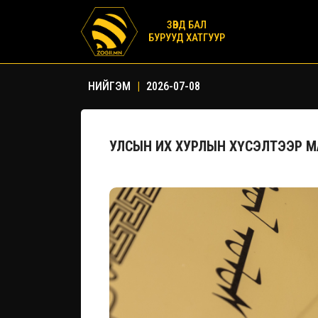
ЗӨВД БАЛ
БУРУУД ХАТГУУР
НИЙГЭМ
|
2026-07-08
УЛСЫН ИХ ХУРЛЫН ХҮСЭЛТЭЭР М