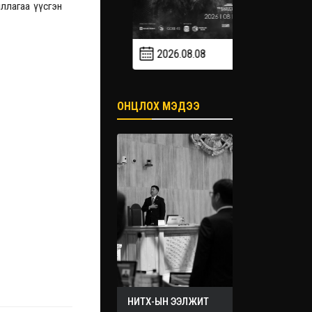
ллагаа үүсгэн
2026.08.08
2026.09
2026.09.19
ОНЦЛОХ МЭДЭЭ
НИТХ-ЫН ЭЭЛЖИТ