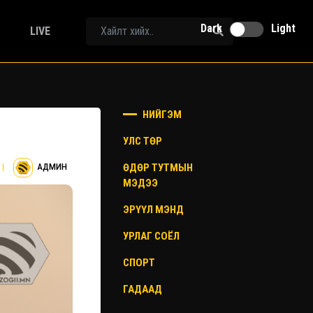
Dark
Light
LIVE
НИЙГЭМ
УЛС ТӨР
ӨДӨР ТУТМЫН
|
АДМИН
МЭДЭЭ
ЭРҮҮЛ МЭНД
УРЛАГ СОЁЛ
СПОРТ
ГАДААД