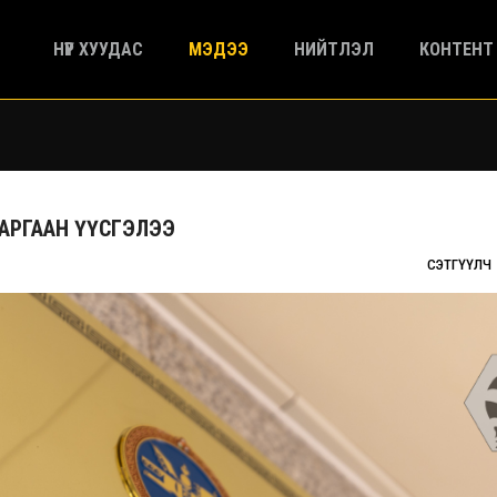
НҮҮР ХУУДАС
МЭДЭЭ
НИЙТЛЭЛ
КОНТЕНТ
АРГААН ҮҮСГЭЛЭЭ
СЭТГҮҮЛЧ