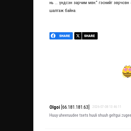
нь … үндсэн зарчим мөн.” гэснийг зөрчсөн
шалгаж байна.
Olgoi
[66.181.181.63]
2026-07-08 13:46:11
Huuy uheeruudee tsets huuli shuuh geltgui zugeer