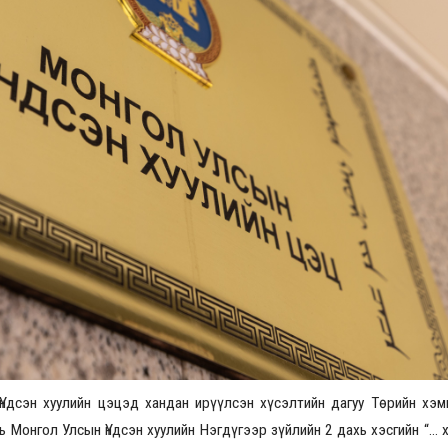
Үзвэрийн хувиарууд
Үз
ндсэн хуулийн цэцэд хандан ирүүлсэн хүсэлтийн дагуу Төрийн хэм
нь Монгол Улсын Үндсэн хуулийн Нэгдүгээр зүйлийн 2 дахь хэсгийн “…