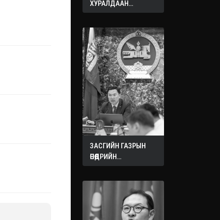
ХУРАЛДААН
ЭХЭЛЛЭЭ
ЗАСГИЙН ГАЗРЫН
ӨНӨӨДРИЙН
ХУРАЛДААНААС
ГАРСАН
ШИЙДВЭРҮҮД