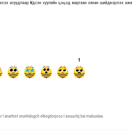
 эсэх асуудлаар Үндсэн хуулийн цэцэд маргаан хянан шийдвэрлэх ажи
2026.08.30 20:00
1
 l anarhist erunhiilugch elbegdorjoos l asuuchij bai maluudaa