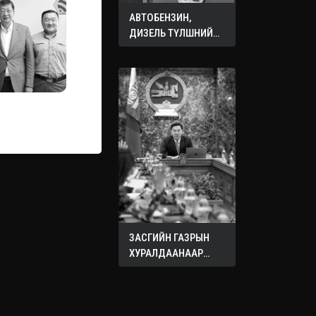
АВТОБЕНЗИН,
ДИЗЕЛЬ ТҮЛШНИЙ
ОНЦГОЙ АЛБАН
ТАТВАРЫГ ТЭГЛЭЛЭЭ
ЗАСГИЙН ГАЗРЫН
ХУРАЛДААНААР
ХЭЛЭЛЦЭЖ БУЙ
АСУУДЛУУД