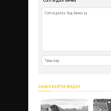
Сэтгэгдэл бичих
САНАЛ БОЛГОХ МЭДЭЭ