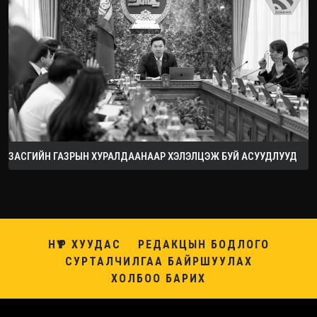
ЗАСГИЙН ГАЗРЫН ХУРАЛДААНААР ХЭЛЭЛЦЭЖ БУЙ АСУУДЛУУД
НҮҮР ХУУДАС
РЕДАКЦЫН БОДЛОГО
СУРТАЛЧИЛГАА БАЙРШУУЛАХ
ХОЛБОО БАРИХ