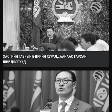
ЗАСГИЙН ГАЗРЫН ӨНӨӨДРИЙН ХУРАЛДААНААС ГАРСАН
ШИЙДВЭРҮҮД