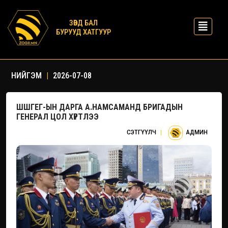
ЗӨВД БАЛ
БУРУУД ХАТГУУР
НИЙГЭМ
|
2026-07-08
ШШГЕГ-ЫН ДАРГА А.НАМСАМАНД БРИГАДЫН
ГЕНЕРАЛ ЦОЛ ХҮРТЛЭЭ
СЭТГҮҮЛЧ
|
АДМИН