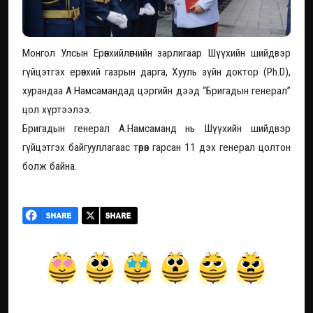
Монгол Улсын Ерөнхийлөгчийн зарлигаар Шүүхийн шийдвэр
гүйцэтгэх ерөнхий газрын дарга, Хууль зүйн доктор (Ph.D),
хурандаа А.Намсамандад цэргийн дээд “Бригадын генерал”
цол хүртээлээ.
Бригадын генерал А.Намсаманд нь Шүүхийн шийдвэр
гүйцэтгэх байгууллагаас төрөн гарсан 11 дэх генерал цолтон
болж байна.