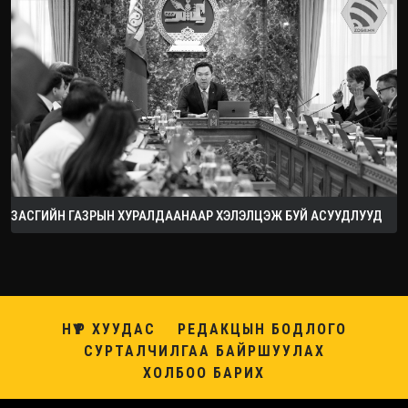
ЗАСГИЙН ГАЗРЫН ХУРАЛДААНААР ХЭЛЭЛЦЭЖ БУЙ АСУУДЛУУД
НҮҮР ХУУДАС
РЕДАКЦЫН БОДЛОГО
СУРТАЛЧИЛГАА БАЙРШУУЛАХ
ХОЛБОО БАРИХ