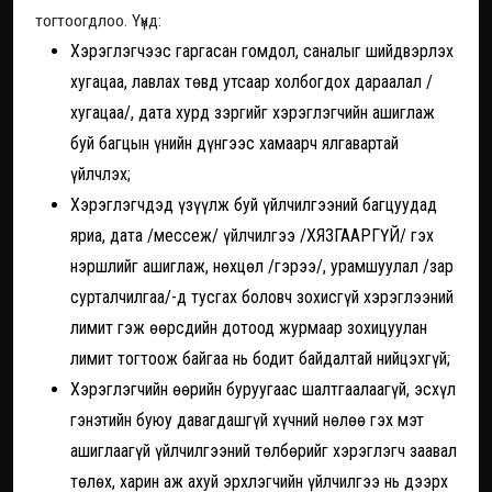
тогтоогдлоо. Үүнд:
Хэрэглэгчээс гаргасан гомдол, саналыг шийдвэрлэх
хугацаа, лавлах төвд утсаар холбогдох дараалал /
хугацаа/, дата хурд зэргийг хэрэглэгчийн ашиглаж
буй багцын үнийн дүнгээс хамаарч ялгавартай
үйлчлэх;
Хэрэглэгчдэд үзүүлж буй үйлчилгээний багцуудад
яриа, дата /мессеж/ үйлчилгээ /ХЯЗГААРГҮЙ/ гэх
нэршлийг ашиглаж, нөхцөл /гэрээ/, урамшуулал /зар
сурталчилгаа/-д тусгах боловч зохисгүй хэрэглээний
лимит гэж өөрсдийн дотоод журмаар зохицуулан
лимит тогтоож байгаа нь бодит байдалтай нийцэхгүй;
Хэрэглэгчийн өөрийн буруугаас шалтгаалаагүй, эсхүл
гэнэтийн буюу давагдашгүй хүчний нөлөө гэх мэт
ашиглаагүй үйлчилгээний төлбөрийг хэрэглэгч заавал
төлөх, харин аж ахуй эрхлэгчийн үйлчилгээ нь дээрх