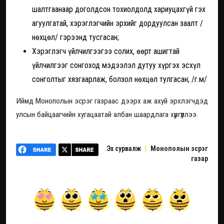
шалтгаанаар доголдсон тохиолдолд хариуцахгүй гэх
агуулгатай, хэрэглэгчийн эрхийг дордуулсан заалт /
нөхцөл/ гэрээнд тусгасан;
Хэрэглэгч үйлчилгээгээ солих, өөрт ашигтай
үйлчилгээг сонгоход мэдээлэл дутуу хүргэх эсхүл
сонголтыг хязгаарлаж, болзол нөхцөл тулгасан; /г.м/
Иймд Монополын эсрэг газраас дээрх аж ахуй эрхлэгчдэд
улсын байцаагчийн хугацаатай албан шаардлага хүргүүллээ.
Эх сурвалж
|
Монополын эсрэг
газар