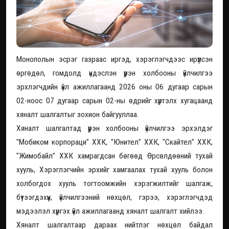
Монополын эсрэг газраас иргэд, хэрэглэгчдээс ирүүлсэн
өргөдөл, гомдолд үндэслэн үүрэн холбооны үйлчилгээ
эрхлэгчдийн үйл ажиллагаанд 2026 оны 06 дугаар сарын
02-ноос 07 дугаар сарын 02-ны өдрийг хүртэлх хугацаанд
хяналт шалгалтыг зохион байгууллаа.
Хяналт шалгалтад үүрэн холбооны үйлчилгээ эрхэлдэг
"Мобиком корпораци" ХХК, "Юнител" ХХК, "Скайтел" ХХК,
"Жимобайл" ХХК хамрагдсан бөгөөд Өрсөлдөөний тухай
хууль, Хэрэглэгчийн эрхийг хамгаалах тухай хууль болон
холбогдох хууль тогтоомжийн хэрэгжилтийг шалгаж,
бүтээгдэхүүн, үйлчилгээний нөхцөл, гэрээ, хэрэглэгчдэд
мэдээлэл хүргэх үйл ажиллагаанд хяналт шалгалт хийлээ.
Хяналт шалгалтаар дараах нийтлэг нөхцөл байдал