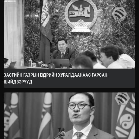
ЗАСГИЙН ГАЗРЫН ӨНӨӨДРИЙН ХУРАЛДААНААС ГАРСАН
ШИЙДВЭРҮҮД