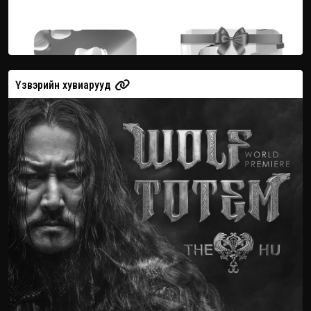
Үзвэрийн хувиарууд