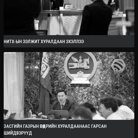
НИТХ-ЫН ЭЭЛЖИТ ХУРАЛДААН ЭХЭЛЛЭЭ
ЗАСГИЙН ГАЗРЫН ӨНӨӨДРИЙН ХУРАЛДААНААС ГАРСАН
ШИЙДВЭРҮҮД