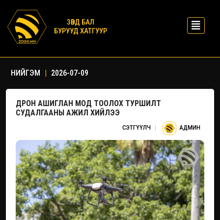
ЗӨВД БАЛ
БУРУУД ХАТГУУР
НИЙГЭМ
|
2026-07-09
ДРОН АШИГЛАН МОД ТООЛОХ ТУРШИЛТ
СУДАЛГААНЫ АЖИЛ ХИЙЛЭЭ
СЭТГҮҮЛЧ
|
АДМИН