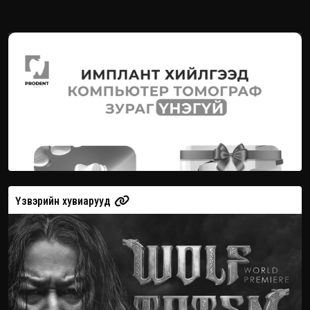
Үзвэрийн хувиарууд