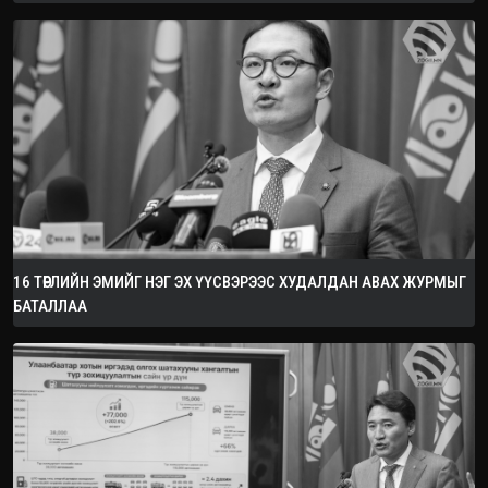
16 ТӨРЛИЙН ЭМИЙГ НЭГ ЭХ ҮҮСВЭРЭЭС ХУДАЛДАН АВАХ ЖУРМЫГ
БАТАЛЛАА