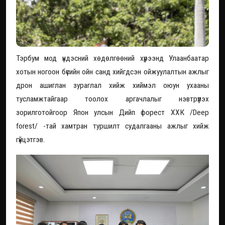
Тэрбум мод үндэсний хөдөлгөөний хүрээнд Улаанбаатар
хотын ногоон бүсийн ойн санд хийгдсэн ойжуулалтын ажлыг
дрон ашиглан зураглал хийж хиймэл оюун ухааны
тусламжтайгаар тоолох аргачлалыг нэвтрүүлэх
зорилготойгоор Япон улсын Дийп форест ХХК /Deep
forest/ -тай хамтран туршилт судалгааны ажлыг хийж
гүйцэтгэв.