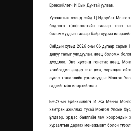
Ерөнхийлөгч И Сын Дунтай уулзав.
Уулзалтын эхэнд сайд Ц.Идэрбат Монгол У
бодлого төлөвлөлтийн талаар товч та
боломжуудын талаар байр сууриа илэрхий
Сайдын хувьд 2026 оны 06 дугаар сарын 1
давуу талыг уялдуулан, нөөц боломж болон
дурдлаа. Энэ хүрээнд генетик нөөц, Мо
холбогдол өндөр гэж үзэж, харилцан ойл
зүгээс тэжээлийн ургамлуудыг Монгол У
гэдгийг мөн илэрхийллээ.
БНСУ-ын Ерөнхийлөгч И Жэ Мён-ы Монгол
хамтран ажиллах тухай Монгол Улсын Хүнс,
үйлдвэр, эрдэс баялгийн яам хоорондын 
хураалтын дараах менежмент болон түгээл