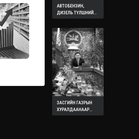
АВТОБЕНЗИН,
ДИЗЕЛЬ ТҮЛШНИЙ
ОНЦГОЙ АЛБАН
ТАТВАРЫГ ТЭГЛЭЛЭЭ
ЗАСГИЙН ГАЗРЫН
ХУРАЛДААНААР
ХЭЛЭЛЦЭЖ БУЙ
АСУУДЛУУД