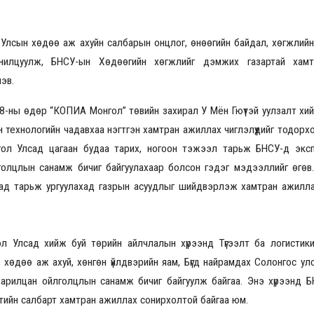
лсын хөдөө аж ахуйн салбарын онцлог, өнөөгийн байдал, хөгжлийн 
2026.08.30 20:00
нилцуулж, БНСУ-ын Хөдөөгийн хөгжлийг дэмжих газартай хам
лэв.
8-ны өдөр “КОПИА Монгол” төвийн захирал У Мён Гюүтэй уулзалт хи
 технологийн чадавхаа нэгтгэн хамтран ажиллах чиглэлүүдийг тодорхо
нгол Улсад цагаан будаа тарих, ногоон тэжээл тарьж БНСУ-д экс
голцлын санамж бичиг байгуулахаар болсон гэдэг мэдээллийг өгө
лсад тарьж ургуулахад газрын асуудлыг шийдвэрлэж хамтран ажил
 Улсад хийж буй төрийн айлчлалын хүрээнд Түгээлт ба логистики
 хөдөө аж ахуй, хөнгөн үйлдвэрийн яам, Бүгд найрамдах Солонгос ул
харилцан ойлголцлын санамж бичиг байгуулж байгаа. Энэ хүрээнд Б
тийн салбарт хамтран ажиллах сонирхолтой байгаа юм.