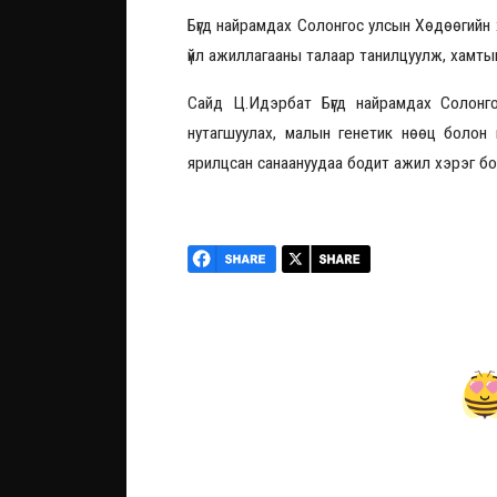
Бүгд найрамдах Солонгос улсын Хөдөөгийн 
үйл ажиллагааны талаар танилцуулж, хамты
Сайд Ц.Идэрбат Бүгд найрамдах Солонг
нутагшуулах, малын генетик нөөц болон
ярилцсан санаануудаа бодит ажил хэрэг бо