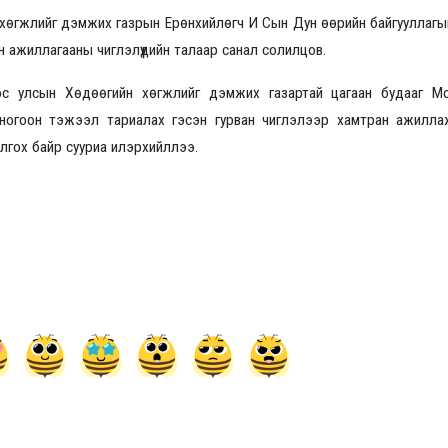
хөгжлийг дэмжих газрын Ерөнхийлөгч И Сын Дун өөрийн байгууллагын т
н ажиллагааны чиглэлүүдийн талаар санал солилцов.
ос улсын Хөдөөгийн хөгжлийг дэмжих газартай цагаан будааг М
 ногоон тэжээл тариалах гэсэн гурван чиглэлээр хамтран ажилла
лгох байр сууриа илэрхийллээ.