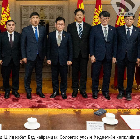
Үзвэрийн хувиарууд
Үз
сайд Ц.Идэрбат Бүгд найрамдах Солонгос улсын Хөдөөгийн хөгжлийг 