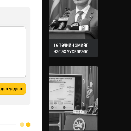
16 ТӨРЛИЙН ЭМИЙГ
НЭГ ЭХ ҮҮСВЭРЭЭС
ХУДАЛДАН АВАХ
ЖУРМЫГ БАТАЛЛАА