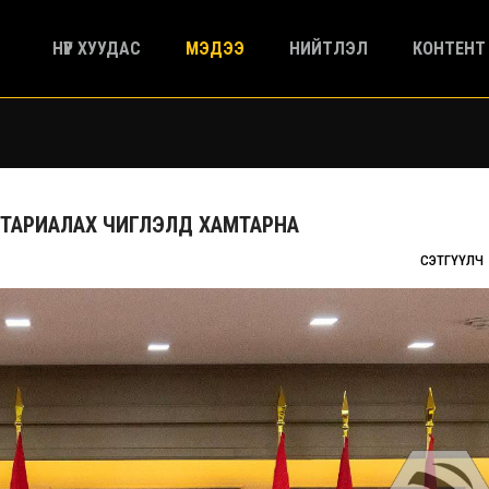
НҮҮР ХУУДАС
МЭДЭЭ
НИЙТЛЭЛ
КОНТЕНТ
 ТАРИАЛАХ ЧИГЛЭЛД ХАМТАРНА
СЭТГҮҮЛЧ