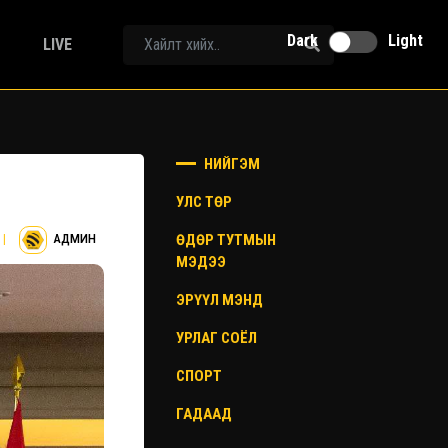
Dark
Light
LIVE
НИЙГЭМ
УЛС ТӨР
ӨДӨР ТУТМЫН
|
АДМИН
МЭДЭЭ
ЭРҮҮЛ МЭНД
УРЛАГ СОЁЛ
СПОРТ
ГАДААД