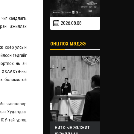
чиг хандлага,
2026.08.08
2026.09
тран ажиллах
2026.09.19
ОНЦЛОХ МЭДЭЭ
йж хоёр улсын
йлсон гэдгийг
портлох нь ач
в. ХХААХҮЯ-ны
лах боломжтой
йн чиглэлээр
сын Худалдаа,
НСУ-тай ургац
НИТХ-ЫН ЭЭЛЖИТ