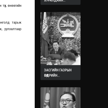
ХУРАЛДААН
үүх, өнөөгийн
ЭХЭЛЛЭЭ
онголд тарьж
ж, уулзалтаар
ЗАСГИЙН ГАЗРЫН
ӨНӨӨДРИЙН
ХУРАЛДААНААС
ГАРСАН
ШИЙДВЭРҮҮД